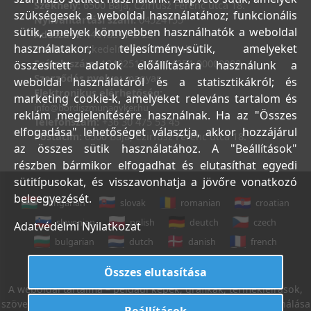
Székhely:
6500 Baja, Czirfusz Ferenc utca 18.
szükségesek a weboldal használatához; funkcionális
Nyilvántartási szám:
04524155
sütik, amelyek könnyebben használhatók a weboldal
Adószám:
44018371-2-23
használatakor; teljesítmény-sütik, amelyeket
Bank:
Kereskedelmi és Hitelbank
Számlaszám:
10402513-25154254-00000000
összesített adatok előállítására használunk a
Szerződés nyelve:
magyar
weboldal használatáról és a statisztikákról; és
Elektronikus elérhetőség:
marketing cookie-k, amelyeket releváns tartalom és
info@bordiszmunagyker.hu
reklám megjelenítésére használnak. Ha az "Összes
Telefonszám:
+36 30 475 53 45
elfogadása" lehetőséget választja, akkor hozzájárul
Postacím:
6500 Baja, Czirfusz Ferenc utca 18.
az összes sütik használatához. A "Beállítások"
részben bármikor elfogadhat és elutasíthat egyedi
sütitípusokat, és visszavonhatja a jövőre vonatkozó
beleegyezését.
hungarian
slovak
romanian
croatian
slovenian
polish
deutch
czech
Adatvédelmi Nyilatkozat
bulgarian
dutch
danish
french
italian
english
Összes elutasítása
A weboldal tartalma – például képek, grafikák, termékleírások,
szövegek, stb. – Leveleki Miklós E.V. tulajdona, azok felhasználása