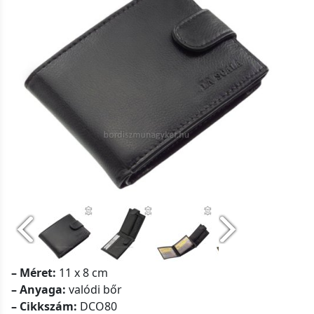
– Méret:
11 x 8 cm
– Anyaga:
valódi bőr
– Cikkszám:
DCO80