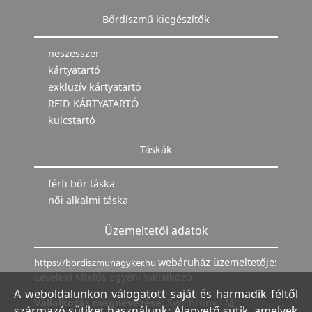
Bőrdíszmű kiegészítők
neszesszer
kártyatartó
exkluzív kártyatartó
RFID KÁRTYATARTÓ
kulcstartó
Táskák
férfi bőr táska
női alkalmi táska
Üzemeltetői adatok
webáruház üzemeltetője:
https://bordiszmunagyker.hu
Leveleki Miklós Egyéni Vállalkozó
A weboldalunkon válogatott saját és harmadik féltől
Vállalkozás megnevezése:
Synchrony LM
származó sütiket használunk: Alapvető sütik, amelyek