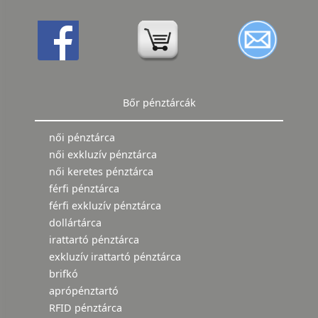
Bőr pénztárcák
női pénztárca
női exkluzív pénztárca
női keretes pénztárca
férfi pénztárca
férfi exkluzív pénztárca
dollártárca
irattartó pénztárca
exkluzív irattartó pénztárca
brifkó
aprópénztartó
RFID pénztárca