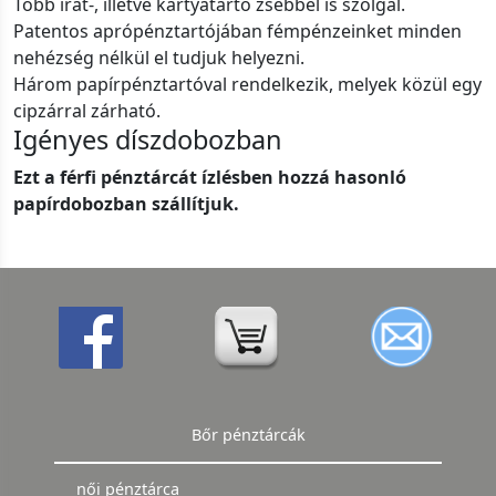
Több irat-, illetve kártyatartó zsebbel is szolgál.
Patentos aprópénztartójában fémpénzeinket minden
nehézség nélkül el tudjuk helyezni.
Három papírpénztartóval rendelkezik, melyek közül egy
cipzárral zárható.
Igényes díszdobozban
Ezt a férfi pénztárcát ízlésben hozzá hasonló
papírdobozban szállítjuk.
Bőr pénztárcák
női pénztárca