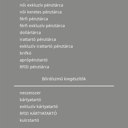
női exkluzív pénztárca
női keretes pénztárca
férfi pénztárca
férfi exkluzív pénztárca
dollártárca
irattartó pénztárca
exkluzív irattartó pénztárca
brifkó
aprópénztartó
RFID pénztárca
Bőrdíszmű kiegészítők
neszesszer
kártyatartó
exkluzív kártyatartó
RFID KÁRTYATARTÓ
kulcstartó