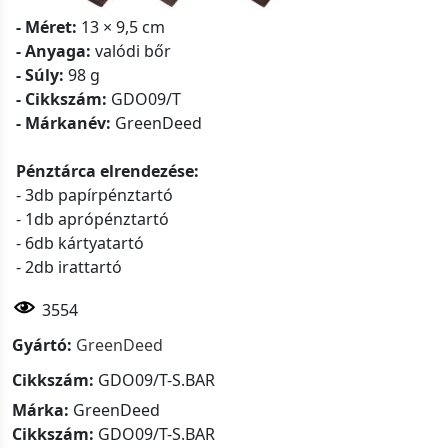
- Méret:
13 × 9,5 cm
- Anyaga:
valódi bőr
- Súly:
98 g
- Cikkszám:
GDO09/T
- Márkanév:
GreenDeed
Pénztárca elrendezése:
- 3db papírpénztartó
- 1db aprópénztartó
- 6db kártyatartó
- 2db irattartó
3554
Gyártó:
GreenDeed
Cikkszám:
GDO09/T-S.BAR
Márka:
GreenDeed
Cikkszám:
GDO09/T-S.BAR