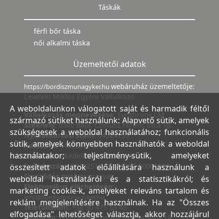
Táskák
férfi bőr táska
női alkalmi táska
Üzemeltetői adatok
webáruház üzemeltetője:
https://bordiszmunagyker.hu
Leveleki Miklós Egyéni Vállalkozó
A weboldalunkon válogatott saját és harmadik féltől
Vállalkozás megnevezése:
Synchrony LM
származó sütiket használunk: Alapvető sütik, amelyek
Székhely:
6500 Baja, Czirfusz Ferenc utca 18.
szükségesek a weboldal használatához; funkcionális
Nyilvántartási szám:
04524155
sütik, amelyek könnyebben használhatók a weboldal
Adószám:
44018371-2-23
használatakor; teljesítmény-sütik, amelyeket
Bank:
Kereskedelmi és Hitelbank
Számlaszám:
10402513-25154254-00000000
összesített adatok előállítására használunk a
Szerződés nyelve:
magyar
weboldal használatáról és a statisztikákról; és
Elektronikus elérhetőség:
marketing cookie-k, amelyeket releváns tartalom és
info@bordiszmunagyker.hu
reklám megjelenítésére használnak. Ha az "Összes
Telefonszám:
+36 30 475 53 45
elfogadása" lehetőséget választja, akkor hozzájárul
Postacím:
6500 Baja, Czirfusz Ferenc utca 18.