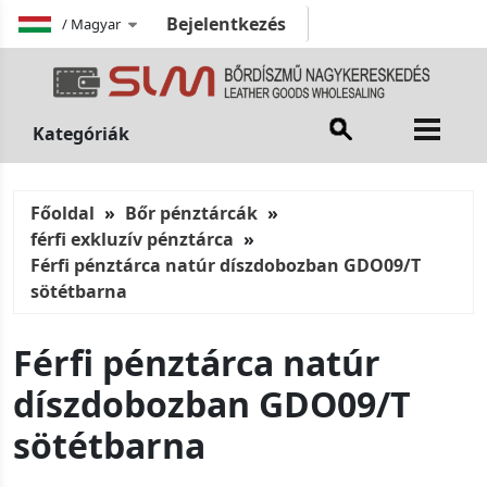
Bejelentkezés
/
Magyar
Kategóriák
Főoldal
Bőr pénztárcák
férfi exkluzív pénztárca
Férfi pénztárca natúr díszdobozban GDO09/T
sötétbarna
Férfi pénztárca natúr
díszdobozban GDO09/T
sötétbarna