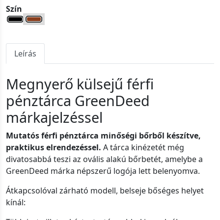
Szín
Leírás
Megnyerő külsejű férfi
pénztárca GreenDeed
márkajelzéssel
Mutatós férfi pénztárca minőségi bőrből készítve,
praktikus elrendezéssel.
A tárca kinézetét még
divatosabbá teszi az ovális alakú bőrbetét, amelybe a
GreenDeed márka népszerű logója lett belenyomva.
Átkapcsolóval zárható modell, belseje bőséges helyet
kínál: