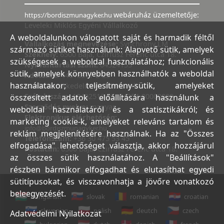
webáruház üzemeltetője:
https://bordiszmunagyker.hu
Leveleki Miklós Egyéni Vállalkozó
A weboldalunkon válogatott saját és harmadik féltől
Vállalkozás megnevezése:
Synchrony LM
származó sütiket használunk: Alapvető sütik, amelyek
Székhely:
6500 Baja, Czirfusz Ferenc utca 18.
szükségesek a weboldal használatához; funkcionális
Nyilvántartási szám:
04524155
sütik, amelyek könnyebben használhatók a weboldal
Adószám:
44018371-2-23
használatakor; teljesítmény-sütik, amelyeket
Bank:
Kereskedelmi és Hitelbank
Számlaszám:
10402513-25154254-00000000
összesített adatok előállítására használunk a
Szerződés nyelve:
magyar
weboldal használatáról és a statisztikákról; és
Elektronikus elérhetőség:
marketing cookie-k, amelyeket releváns tartalom és
info@bordiszmunagyker.hu
reklám megjelenítésére használnak. Ha az "Összes
Telefonszám:
+36 30 475 53 45
elfogadása" lehetőséget választja, akkor hozzájárul
Postacím:
6500 Baja, Czirfusz Ferenc utca 18.
az összes sütik használatához. A "Beállítások"
részben bármikor elfogadhat és elutasíthat egyedi
sütitípusokat, és visszavonhatja a jövőre vonatkozó
beleegyezését.
hungarian
slovak
romanian
croatian
slovenian
polish
deutch
czech
Adatvédelmi Nyilatkozat