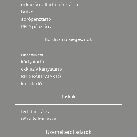
exkluzív irattartó pénztárca
brifkó
aprópénztartó
RFID pénztárca
Bőrdíszmű kiegészítők
neszesszer
kártyatartó
exkluzív kártyatartó
RFID KÁRTYATARTÓ
kulcstartó
Táskák
férfi bőr táska
női alkalmi táska
Üzemeltetői adatok