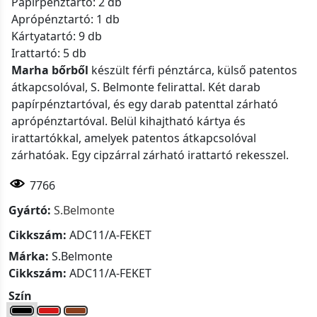
Papírpénztartó: 2 db
Aprópénztartó: 1 db
Kártyatartó: 9 db
Irattartó: 5 db
Marha bőrből
készült férfi pénztárca, külső patentos
átkapcsolóval, S. Belmonte felirattal. Két darab
papírpénztartóval, és egy darab patenttal zárható
aprópénztartóval. Belül kihajtható kártya és
irattartókkal, amelyek patentos átkapcsolóval
zárhatóak. Egy cipzárral zárható irattartó rekesszel.
7766
Gyártó:
S.Belmonte
Cikkszám:
ADC11/A-FEKET
Márka:
S.Belmonte
Cikkszám:
ADC11/A-FEKET
Szín