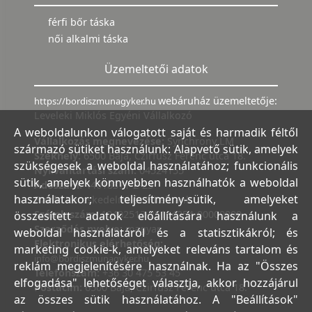
férfi bőr táska
női alkalmi táska
Üzemeltetői adatok
webáruház üzemeltetője:
https://bordiszmunagyker.hu
Leveleki Miklós Egyéni Vállalkozó
A weboldalunkon válogatott saját és harmadik féltől
Vállalkozás megnevezése:
Synchrony LM
származó sütiket használunk: Alapvető sütik, amelyek
Székhely:
6500 Baja, Czirfusz Ferenc utca 18.
szükségesek a weboldal használatához; funkcionális
Nyilvántartási szám:
04524155
sütik, amelyek könnyebben használhatók a weboldal
Adószám:
44018371-2-23
használatakor; teljesítmény-sütik, amelyeket
Bank:
Kereskedelmi és Hitelbank
Számlaszám:
10402513-25154254-00000000
összesített adatok előállítására használunk a
Szerződés nyelve:
magyar
weboldal használatáról és a statisztikákról; és
Elektronikus elérhetőség:
marketing cookie-k, amelyeket releváns tartalom és
info@bordiszmunagyker.hu
reklám megjelenítésére használnak. Ha az "Összes
Telefonszám:
+36 30 475 53 45
elfogadása" lehetőséget választja, akkor hozzájárul
Postacím:
6500 Baja, Czirfusz Ferenc utca 18.
az összes sütik használatához. A "Beállítások"