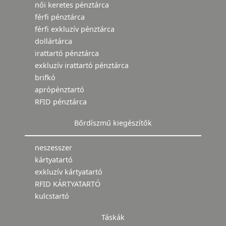
női keretes pénztárca
férfi pénztárca
férfi exkluzív pénztárca
dollártárca
irattartó pénztárca
exkluzív irattartó pénztárca
brifkó
aprópénztartó
RFID pénztárca
Bőrdíszmű kiegészítők
neszesszer
kártyatartó
exkluzív kártyatartó
RFID KÁRTYATARTÓ
kulcstartó
Táskák