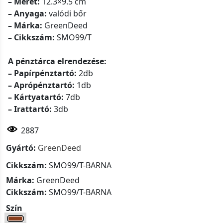
– Méret:
12.3×9.5 cm
– Anyaga:
valódi bőr
– Márka:
GreenDeed
– Cikkszám:
SMO99/T
A pénztárca elrendezése:
– Papírpénztartó:
2db
– Aprópénztartó:
1db
– Kártyatartó:
7db
– Irattartó:
3db
2887
Gyártó:
GreenDeed
Cikkszám:
SMO99/T-BARNA
Márka:
GreenDeed
Cikkszám:
SMO99/T-BARNA
Szín