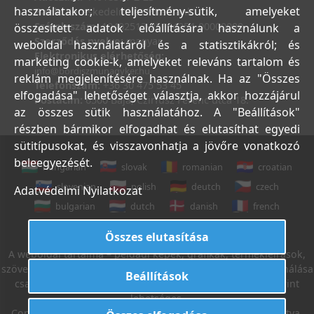
használatakor; teljesítmény-sütik, amelyeket
Bank:
Kereskedelmi és Hitelbank
Számlaszám:
10402513-25154254-00000000
összesített adatok előállítására használunk a
Szerződés nyelve:
magyar
weboldal használatáról és a statisztikákról; és
Elektronikus elérhetőség:
marketing cookie-k, amelyeket releváns tartalom és
info@bordiszmunagyker.hu
reklám megjelenítésére használnak. Ha az "Összes
Telefonszám:
+36 30 475 53 45
elfogadása" lehetőséget választja, akkor hozzájárul
Postacím:
6500 Baja, Czirfusz Ferenc utca 18.
az összes sütik használatához. A "Beállítások"
részben bármikor elfogadhat és elutasíthat egyedi
sütitípusokat, és visszavonhatja a jövőre vonatkozó
beleegyezését.
hungarian
slovak
romanian
croatian
slovenian
polish
deutch
czech
Adatvédelmi Nyilatkozat
bulgarian
dutch
danish
french
italian
english
Összes elutasítása
A weboldal tartalma – például képek, grafikák, termékleírások,
szövegek, stb. – Leveleki Miklós E.V. tulajdona, azok felhasználása
Beállítások
csak az Általános Szerződési Feltételek 18. sz. pontja szerint
lehetséges.
Copyright © 2022. Leveleki Miklós E.V. Minden jog fenntartva.