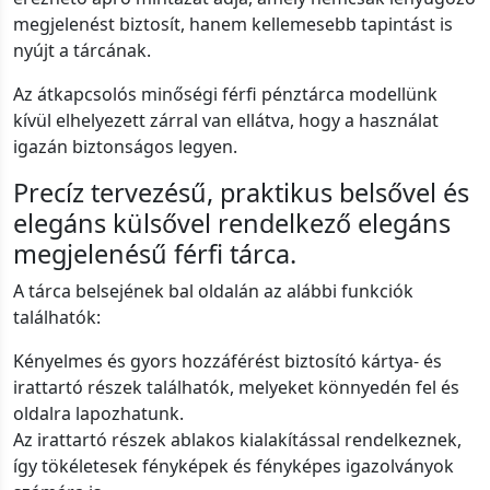
megjelenést biztosít, hanem kellemesebb tapintást is
nyújt a tárcának.
Az átkapcsolós minőségi férfi pénztárca modellünk
kívül elhelyezett zárral van ellátva, hogy a használat
igazán biztonságos legyen.
Precíz tervezésű, praktikus belsővel és
elegáns külsővel rendelkező elegáns
megjelenésű férfi tárca.
A tárca belsejének bal oldalán az alábbi funkciók
találhatók:
Kényelmes és gyors hozzáférést biztosító kártya- és
irattartó részek találhatók, melyeket könnyedén fel és
oldalra lapozhatunk.
Az irattartó részek ablakos kialakítással rendelkeznek,
így tökéletesek fényképek és fényképes igazolványok