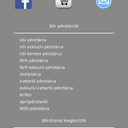
Bőr pénztárcák
női pénztárca
női exkluzív pénztárca
női keretes pénztárca
férfi pénztárca
férfi exkluzív pénztárca
dollártárca
irattartó pénztárca
exkluzív irattartó pénztárca
brifkó
aprópénztartó
RFID pénztárca
Bőrdíszmű kiegészítők