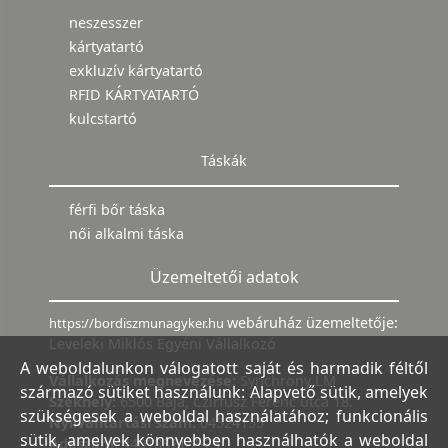
neszesszer
kártyatartó
exkluzív kártyatartó
RFID KÁRTYATARTÓ
kulcstartó
Táskák
férfi bőr táska
női alkalmi táska
Üzemeltetői adatok
webáruház üzemeltetője:
https://bordiszmunagyker.hu
Leveleki Miklós Egyéni Vállalkozó
A weboldalunkon válogatott saját és harmadik féltől
Vállalkozás megnevezése:
Synchrony LM
származó sütiket használunk: Alapvető sütik, amelyek
Székhely:
6500 Baja, Czirfusz Ferenc utca 18.
szükségesek a weboldal használatához; funkcionális
Nyilvántartási szám:
04524155
sütik, amelyek könnyebben használhatók a weboldal
Adószám:
44018371-2-23