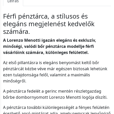
Leírás
Férfi pénztárca, a stílusos és
elegáns megjelenést kedvelők
számára.
A Lorenzo Menotti igazán elegáns és exkluzív,
minőségi, valódi bőr pénztárca modellje férfi
vásárlóink számára, különleges felülettel.
Az első pillantásra is elegáns benyomást keltő bőr
pénztárcát kézbe véve már egészen biztosak lehetünk
ezen tulajdonsága felől, valamint a maximális
minőségről.
A pénztárca fedelét a gerinc mentén részletgazdag
bőrbe dombornyomott Lorenzo Menotti logója díszíti.
A pénztárca további különlegességét a fényes felületén
érezhető apró mintázat adja, amely nemcsak lenyűgöző