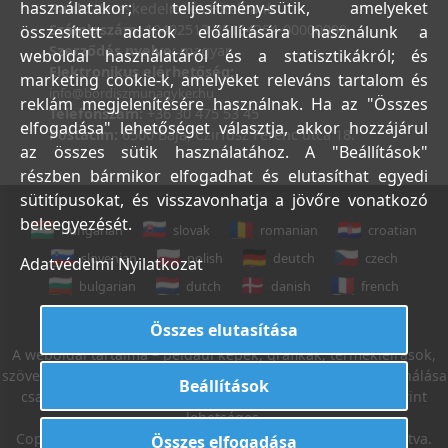
használatakor; teljesítmény-sütik, amelyeket
Bank:
Kereskedelmi és Hitelbank
Számlaszám:
10402513-25154254-00000000
összesített adatok előállítására használunk a
Szerződés nyelve:
magyar
weboldal használatáról és a statisztikákról; és
Elektronikus elérhetőség:
marketing cookie-k, amelyeket releváns tartalom és
info@bordiszmunagyker.hu
reklám megjelenítésére használnak. Ha az "Összes
Telefonszám:
+36 30 475 53 45
elfogadása" lehetőséget választja, akkor hozzájárul
Postacím:
6500 Baja, Czirfusz Ferenc utca 18.
az összes sütik használatához. A "Beállítások"
részben bármikor elfogadhat és elutasíthat egyedi
sütitípusokat, és visszavonhatja a jövőre vonatkozó
beleegyezését.
hungarian
slovak
romanian
croatian
slovenian
polish
deutch
czech
Adatvédelmi Nyilatkozat
bulgarian
dutch
danish
french
italian
english
Összes elutasítása
A weboldal tartalma – például képek, grafikák, termékleírások,
szövegek, stb. – Leveleki Miklós E.V. tulajdona, azok felhasználása
Beállítások
csak az Általános Szerződési Feltételek 18. sz. pontja szerint
lehetséges.
Copyright © 2022. Leveleki Miklós E.V. Minden jog fenntartva.
Összes elfogadása