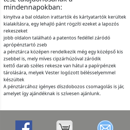
mindennapokban:
kinyitva a bal oldalon irattartók és kártyatartók kerültek
kialakításra, egy lehajló pánt rögzíti ezeket a lapozós
rekeszeket
jobb oldalon található a patentos fedéllel záródó
aprópénztartó zseb
a pénztárca középen rendelkezik még egy középső kis
zsebbel is, mely míves cipzárhúzóval záródik
kettő darab széles rekesze van hátul a papírpénzek
tárolására, melyek Vester logózott bélésselyemmel
készültek
A pénztárcához igényes díszdobozos csomagolás is jár,
amelyet így ajándéknak is szívesen ajánlunk.