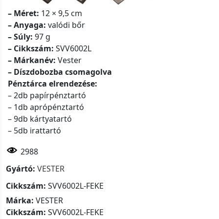
– Méret:
12 × 9,5 cm
– Anyaga:
valódi bőr
– Súly:
97 g
– Cikkszám:
SVV6002L
– Márkanév:
Vester
– Díszdobozba csomagolva
Pénztárca elrendezése:
– 2db papírpénztartó
– 1db aprópénztartó
– 9db kártyatartó
– 5db irattartó
2988
Gyártó:
VESTER
Cikkszám:
SVV6002L-FEKE
Márka:
VESTER
Cikkszám:
SVV6002L-FEKE