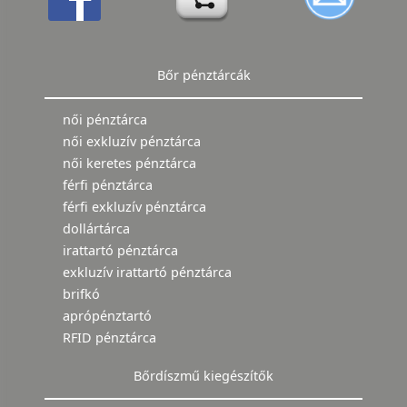
Bőr pénztárcák
női pénztárca
női exkluzív pénztárca
női keretes pénztárca
férfi pénztárca
férfi exkluzív pénztárca
dollártárca
irattartó pénztárca
exkluzív irattartó pénztárca
brifkó
aprópénztartó
RFID pénztárca
Bőrdíszmű kiegészítők