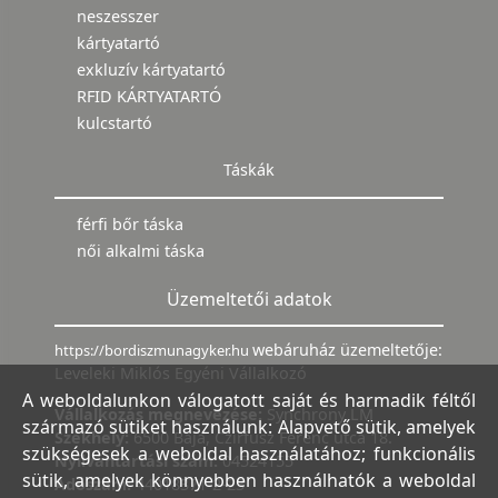
neszesszer
kártyatartó
exkluzív kártyatartó
RFID KÁRTYATARTÓ
kulcstartó
Táskák
férfi bőr táska
női alkalmi táska
Üzemeltetői adatok
webáruház üzemeltetője:
https://bordiszmunagyker.hu
Leveleki Miklós Egyéni Vállalkozó
A weboldalunkon válogatott saját és harmadik féltől
Vállalkozás megnevezése:
Synchrony LM
származó sütiket használunk: Alapvető sütik, amelyek
Székhely:
6500 Baja, Czirfusz Ferenc utca 18.
szükségesek a weboldal használatához; funkcionális
Nyilvántartási szám:
04524155
sütik, amelyek könnyebben használhatók a weboldal
Adószám:
44018371-2-23