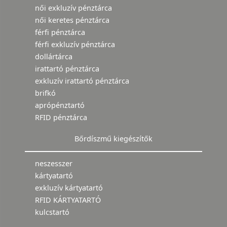
női exkluzív pénztárca
női keretes pénztárca
férfi pénztárca
férfi exkluzív pénztárca
dollártárca
irattartó pénztárca
exkluzív irattartó pénztárca
brifkó
aprópénztartó
RFID pénztárca
Bőrdíszmű kiegészítők
neszesszer
kártyatartó
exkluzív kártyatartó
RFID KÁRTYATARTÓ
kulcstartó