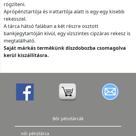
rögzíteni.
Aprópénztartója és irattartója alatt is egy-egy kisebb
rekesszel.
A tárca hátsó falában a két részre osztott
bankjegytartóján kívül, egy vízszintes cipzáras rekesz is
megtalálható.
Saját márkás termékünk díszdobozba csomagolva
kerül kiszállításra.
Bőr pénztárcák
női pénztárca