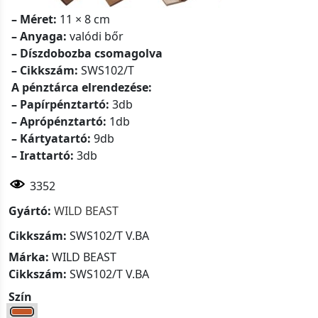
– Méret:
11 × 8 cm
– Anyaga:
valódi bőr
– Díszdobozba csomagolva
– Cikkszám:
SWS102/T
A pénztárca elrendezése:
– Papírpénztartó:
3db
– Aprópénztartó:
1db
– Kártyatartó:
9db
– Irattartó:
3db
3352
Gyártó:
WILD BEAST
Cikkszám:
SWS102/T V.BA
Márka:
WILD BEAST
Cikkszám:
SWS102/T V.BA
Szín