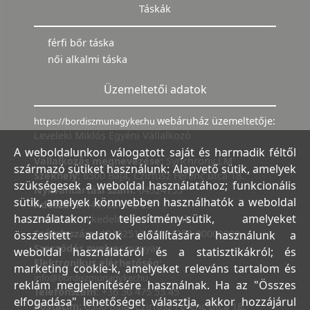
Táskák
férfi bőr táska
női alkalmi táska
Üzemeltetői adatok
webáruház üzemeltetője:
https://bordiszmunagyker.hu
Leveleki Miklós Egyéni Vállalkozó
A weboldalunkon válogatott saját és harmadik féltől
Vállalkozás megnevezése:
Synchrony LM
származó sütiket használunk: Alapvető sütik, amelyek
Székhely:
6500 Baja, Czirfusz Ferenc utca 18.
szükségesek a weboldal használatához; funkcionális
Nyilvántartási szám:
04524155
sütik, amelyek könnyebben használhatók a weboldal
Adószám:
44018371-2-23
használatakor; teljesítmény-sütik, amelyeket
Bank:
Kereskedelmi és Hitelbank
Számlaszám:
10402513-25154254-00000000
összesített adatok előállítására használunk a
Szerződés nyelve:
magyar
weboldal használatáról és a statisztikákról; és
Elektronikus elérhetőség:
marketing cookie-k, amelyeket releváns tartalom és
info@bordiszmunagyker.hu
reklám megjelenítésére használnak. Ha az "Összes
Telefonszám:
+36 30 475 53 45
elfogadása" lehetőséget választja, akkor hozzájárul
Postacím:
6500 Baja, Czirfusz Ferenc utca 18.