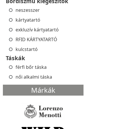
Bőrdíszmű kiegészítők
neszesszer
kártyatartó
exkluzív kártyatartó
RFID KÁRTYATARTÓ
kulcstartó
Táskák
férfi bőr táska
női alkalmi táska
Márkák