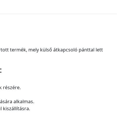
rtott termék, mely külső átkapcsoló pánttal lett
:
k részére.
dására alkalmas.
 kiszállításra.