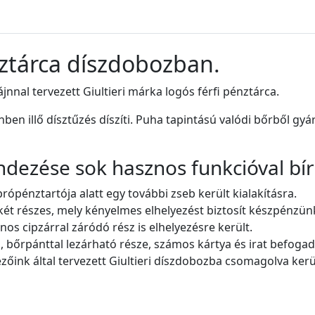
nztárca díszdobozban.
zájnnal tervezett Giultieri márka logós férfi pénztárca.
nben illő dísztűzés díszíti. Puha tapintású valódi bőrből gyá
ndezése sok hasznos funkcióval bír
ópénztartója alatt egy további zseb került kialakításra.
két részes, mely kényelmes elhelyezést biztosít készpénzün
os cipzárral záródó rész is elhelyezésre került.
ó, bőrpánttal lezárható része, számos kártya és irat befoga
vezőink által tervezett Giultieri díszdobozba csomagolva kerül