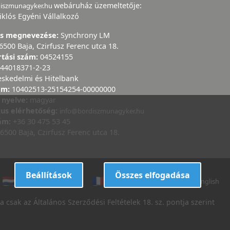
webáruház üzemeltetője:
diszmunagyker.hu
iklós Egyéni Vállalkozó
ás megnevezése:
Synchrony LM
6500 Baja, Czirfusz Ferenc utca 18.
rtási szám:
04524155
44018371-2-23
eskedelmi és Hitelbank
ám:
10402513-25154254-00000000
 nyelve:
magyar
kus elérhetőség:
info@bordiszmunagyker.hu
zám:
+36 30 475 53 45
6500 Baja, Czirfusz Ferenc utca 18.
Beállítások
Összes elfogadása
dutch
danish
french
italian
english
 csak az Általános Szerződési Feltételek 18. sz. pontja szerint