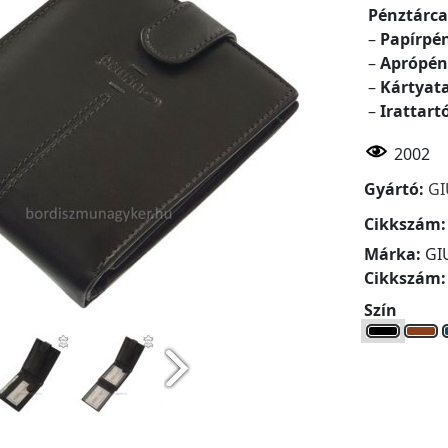
Pénztárca
–
Papírpé
–
Aprópén
–
Kártyat
–
Irattart
2002
Gyártó:
GI
Cikkszám
Márka:
GIU
Cikkszám
Szín