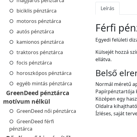
magyaros pénztárca
Leírás
biciklis pénztárca
motoros pénztárca
Férfi pé
autós pénztárca
Egyedi felületi di
kamionos pénztárca
Külsejét hozzá szí
traktoros pénztárca
ellátva.
focis pénztárca
Belső elre
horoszkópos pénztárca
egyéb mintás pénztárca
Normál méretű apr
Papírpénztartója 
GreenDeed pénztárca
Középen egy haszn
motívum nélkül
Oldalra kihajthat
GreenDeed női pénztárca
Ízléses, saját ter
GreenDeed férfi
pénztárca