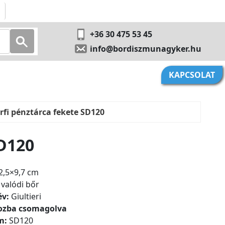
+36 30 475 53 45
info@bordiszmunagyker.hu
KAPCSOLAT
érfi pénztárca fekete SD120
SD120
2,5×9,7 cm
valódi bőr
év:
Giultieri
ozba csomagolva
m:
SD120