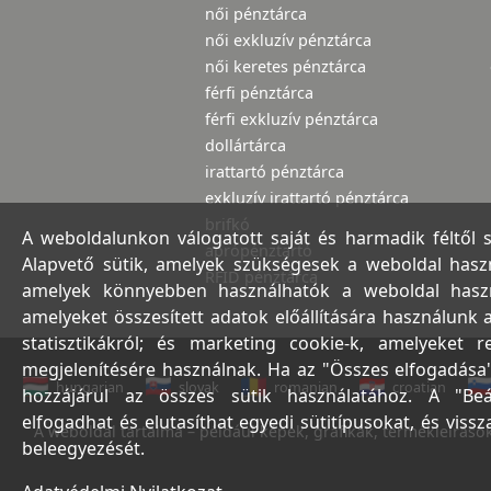
női pénztárca
női exkluzív pénztárca
női keretes pénztárca
férfi pénztárca
férfi exkluzív pénztárca
dollártárca
irattartó pénztárca
exkluzív irattartó pénztárca
brifkó
A weboldalunkon válogatott saját és harmadik féltől 
aprópénztartó
Alapvető sütik, amelyek szükségesek a weboldal haszná
RFID pénztárca
amelyek könnyebben használhatók a weboldal használ
amelyeket összesített adatok előállítására használunk 
statisztikákról; és marketing cookie-k, amelyeket 
megjelenítésére használnak. Ha az "Összes elfogadása"
hungarian
slovak
romanian
croatian
hozzájárul az összes sütik használatához. A "Beá
elfogadhat és elutasíthat egyedi sütitípusokat, és viss
A weboldal tartalma – például képek, grafikák, termékleírások,
beleegyezését.