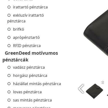
irattartó pénztárca
exkluzív irattartó
pénztárca
brifkó
aprópénztartó
RFID pénztárca
GreenDeed motívumos
pénztárcák
vadász pénztárca
horgász pénztárca
háziállat mintás pénztárca
lovas pénztárca
sas mintás pénztárca