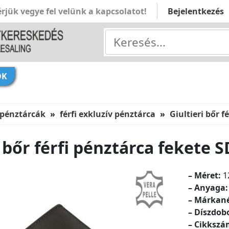
rjük vegye fel velünk a kapcsolatot!
Bejelentkezés
ÓK
 pénztárcák
férfi exkluzív pénztárca
Giultieri bőr f
i bőr férfi pénztárca fekete 
– Méret:
1
– Anyaga:
– Márkan
– Díszdob
– Cikkszá