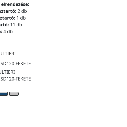
 elrendezése:
nztartó:
2 db
ztartó:
1 db
artó:
11 db
ó:
4 db
ULTIERI
:
SD120-FEKETE
LTIERI
:
SD120-FEKETE