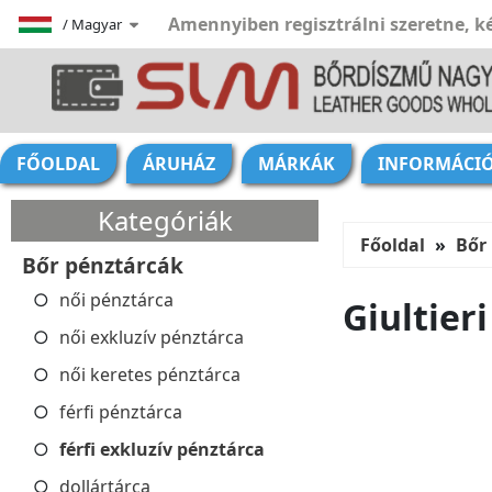
Amennyiben regisztrálni szeretne, ké
/
Magyar
FŐOLDAL
ÁRUHÁZ
MÁRKÁK
INFORMÁCI
Kategóriák
Főoldal
Bőr
Bőr pénztárcák
női pénztárca
Giultier
női exkluzív pénztárca
női keretes pénztárca
férfi pénztárca
férfi exkluzív pénztárca
dollártárca