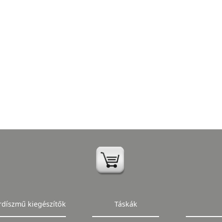
rdíszmű kiegészítők
Táskák