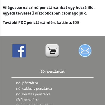
Világosbarna színű pénztárcánkat egy hozzá illő,
egyedi tervezésű díszdobozban csomagoljuk.
További PDC pénztárcáinlért kattints
IDE
Bőr pénztárcák
női pénztárca
női exkluzív pénztárca
női keretes pénztárca
férfi pénztárca