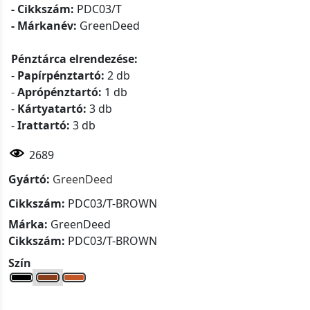
- Cikkszám:
PDC03/T
- Márkanév:
GreenDeed
Pénztárca elrendezése:
-
Papírpénztartó:
2 db
-
Aprópénztartó:
1 db
-
Kártyatartó:
3 db
-
Irattartó:
3 db
2689
Gyártó:
GreenDeed
Cikkszám:
PDC03/T-BROWN
Márka:
GreenDeed
Cikkszám:
PDC03/T-BROWN
Szín