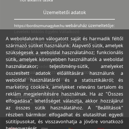
Üzemeltetői adatok
webáruház üzemeltetője:
https://bordiszmunagyker.hu
Leveleki Miklós Egyéni Vállalkozó
A weboldalunkon válogatott saját és harmadik féltől
Vállalkozás megnevezése:
Synchrony LM
származó sütiket használunk: Alapvető sütik, amelyek
Székhely:
6500 Baja, Czirfusz Ferenc utca 18.
szükségesek a weboldal használatához; funkcionális
Nyilvántartási szám:
04524155
sütik, amelyek könnyebben használhatók a weboldal
Adószám:
44018371-2-23
használatakor; teljesítmény-sütik, amelyeket
Bank:
Kereskedelmi és Hitelbank
Számlaszám:
10402513-25154254-00000000
összesített adatok előállítására használunk a
Szerződés nyelve:
magyar
weboldal használatáról és a statisztikákról; és
Elektronikus elérhetőség:
marketing cookie-k, amelyeket releváns tartalom és
info@bordiszmunagyker.hu
reklám megjelenítésére használnak. Ha az "Összes
Telefonszám:
+36 30 475 53 45
elfogadása" lehetőséget választja, akkor hozzájárul
Postacím:
6500 Baja, Czirfusz Ferenc utca 18.
az összes sütik használatához. A "Beállítások"
részben bármikor elfogadhat és elutasíthat egyedi
sütitípusokat, és visszavonhatja a jövőre vonatkozó
beleegyezését.