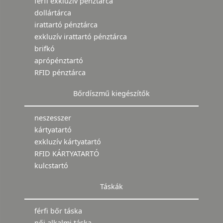
férfi exkluzív pénztárca
dollártárca
irattartó pénztárca
exkluzív irattartó pénztárca
brifkó
aprópénztartó
RFID pénztárca
Bőrdíszmű kiegészítők
neszesszer
kártyatartó
exkluzív kártyatartó
RFID KÁRTYATARTÓ
kulcstartó
Táskák
férfi bőr táska
női alkalmi táska