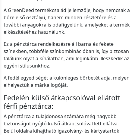
A GreenDeed termékcsalád jellemzője, hogy nemcsak a
bőre első osztályú, hanem minden részletére és a
további anyagokra is odafigyelünk, amelyeket a termék
elkészítéséhez használunk.
Ez a pénztárca rendelkezésre áll barna és fekete
színekben, többféle színkombinációban is, így biztosan
találunk olyat a kínálatban, ami leginkább illeszkedik az
egyéni stílusunkhoz.
A fedél egyediségét a különleges bőrbetét adja, melyen
elhelyeztük a márka logóját.
Fedelén külső átkapcsolóval ellátott
férfi pénztárca:
A pénztárca a tulajdonosa számára még nagyobb
biztonságot nyújtó külső átkapcsolóval lett ellátva.
Belül oldalra kihajtható igazolvány- és kártyatartók