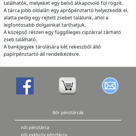
találhatók, melyeket egy belső átkapcsoló fül rögzít.
A tárca jobb oldalán egy aprópénztartó helyezkedik el,
alatta pedig egy rejtett zsebet találunk, ahol a
legfontosabb dolgainkat tarthatjuk.
A középső részen egy függőleges cipzárral zárható
zseb található.
A bankjegyek tárolására két rekeszből álló
papírpénztartó áll rendelkezésre.
Bőr pénztárcák
női pénztárca
női exkluzív pénztárca