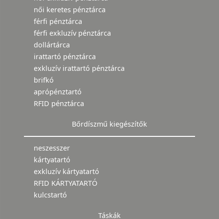
női keretes pénztárca
férfi pénztárca
férfi exkluzív pénztárca
dollártárca
irattartó pénztárca
exkluzív irattartó pénztárca
brifkó
aprópénztartó
RFID pénztárca
Bőrdíszmű kiegészítők
neszesszer
kártyatartó
exkluzív kártyatartó
RFID KÁRTYATARTÓ
kulcstartó
Táskák