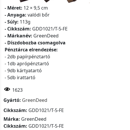
- Méret:
12 × 9,5 cm
- Anyaga:
valódi bőr
- Súly:
113g
- Cikkszám:
GDD1021/T-5-FE
- Márkanév:
GreenDeed
- Díszdobozba csomagolva
Pénztárca elrendezése:
- 2db papírpénztartó
- 1db aprópénztartó
- 9db kártyatartó
- 5db irattartó
1623
Gyártó:
GreenDeed
Cikkszám:
GDD1021/T-5-FE
Márka:
GreenDeed
Cikkszám:
GDD1021/T-5-FE