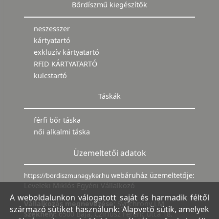
Bőrdíszmű kiegészítők
neszesszer
kártyatartó
exkluzív kártyatartó
RFID KÁRTYATARTÓ
kulcstartó
Táskák
férfi bőr táska
női alkalmi táska
Üzemeltetői adatok
webáruház üzemeltetője:
https://bordiszmunagyker.hu
Leveleki Miklós Egyéni Vállalkozó
A weboldalunkon válogatott saját és harmadik féltől
Vállalkozás megnevezése:
Synchrony LM
származó sütiket használunk: Alapvető sütik, amelyek
Székhely:
6500 Baja, Czirfusz Ferenc utca 18.