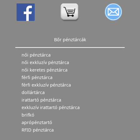
Bőr pénztárcák
női pénztárca
női exkluzív pénztárca
női keretes pénztárca
férfi pénztárca
férfi exkluzív pénztárca
dollártárca
irattartó pénztárca
exkluzív irattartó pénztárca
brifkó
aprópénztartó
RFID pénztárca