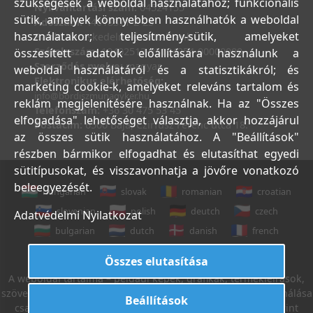
szükségesek a weboldal használatához; funkcionális
Nyilvántartási szám:
04524155
sütik, amelyek könnyebben használhatók a weboldal
Adószám:
44018371-2-23
használatakor; teljesítmény-sütik, amelyeket
Bank:
Kereskedelmi és Hitelbank
Számlaszám:
10402513-25154254-00000000
összesített adatok előállítására használunk a
Szerződés nyelve:
magyar
weboldal használatáról és a statisztikákról; és
Elektronikus elérhetőség:
marketing cookie-k, amelyeket releváns tartalom és
info@bordiszmunagyker.hu
reklám megjelenítésére használnak. Ha az "Összes
Telefonszám:
+36 30 475 53 45
elfogadása" lehetőséget választja, akkor hozzájárul
Postacím:
6500 Baja, Czirfusz Ferenc utca 18.
az összes sütik használatához. A "Beállítások"
részben bármikor elfogadhat és elutasíthat egyedi
sütitípusokat, és visszavonhatja a jövőre vonatkozó
beleegyezését.
hungarian
slovak
romanian
croatian
slovenian
polish
deutch
czech
Adatvédelmi Nyilatkozat
bulgarian
dutch
danish
french
italian
english
Összes elutasítása
A weboldal tartalma – például képek, grafikák, termékleírások,
szövegek, stb. – Leveleki Miklós E.V. tulajdona, azok felhasználása
Beállítások
csak az Általános Szerződési Feltételek 18. sz. pontja szerint