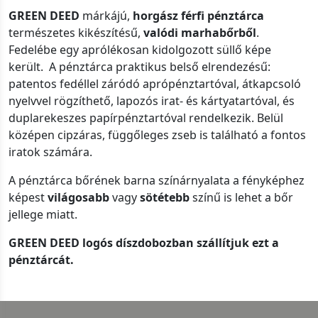
GREEN DEED
márkájú,
horgász férfi pénztárca
természetes kikészítésű,
valódi marhabőrből
.
Fedelébe egy aprólékosan kidolgozott süllő képe
került. A pénztárca praktikus belső elrendezésű:
patentos fedéllel záródó aprópénztartóval, átkapcsoló
nyelvvel rögzíthető, lapozós irat- és kártyatartóval, és
duplarekeszes papírpénztartóval rendelkezik. Belül
középen cipzáras, függőleges zseb is található a fontos
iratok számára.
A pénztárca bőrének barna színárnyalata a fényképhez
képest
világosabb
vagy
sötétebb
színű is lehet a bőr
jellege miatt.
GREEN DEED logós díszdobozban szállítjuk ezt a
pénztárcát.