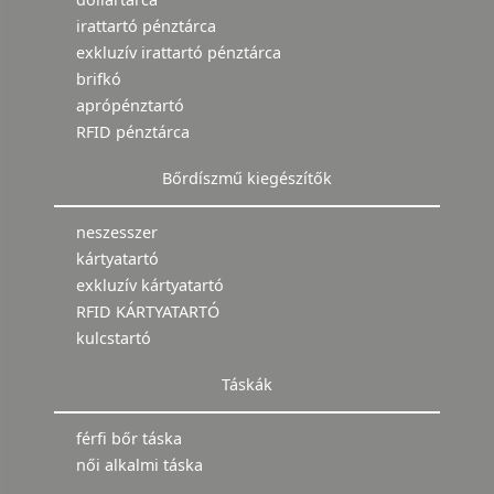
irattartó pénztárca
exkluzív irattartó pénztárca
brifkó
aprópénztartó
RFID pénztárca
Bőrdíszmű kiegészítők
neszesszer
kártyatartó
exkluzív kártyatartó
RFID KÁRTYATARTÓ
kulcstartó
Táskák
férfi bőr táska
női alkalmi táska