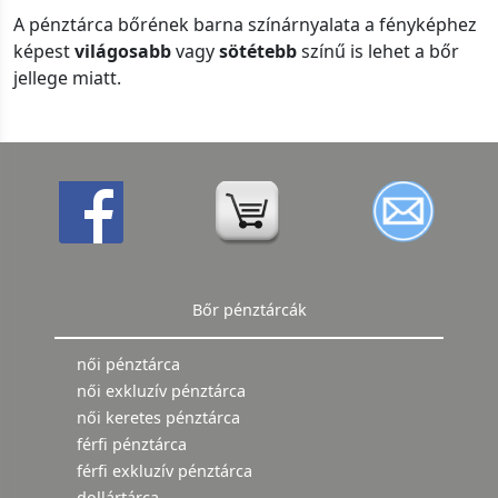
A pénztárca bőrének barna színárnyalata a fényképhez
képest
világosabb
vagy
sötétebb
színű is lehet a bőr
jellege miatt.
Bőr pénztárcák
női pénztárca
női exkluzív pénztárca
női keretes pénztárca
férfi pénztárca
férfi exkluzív pénztárca
dollártárca