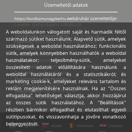
Üzemeltetői adatok
webáruház üzemeltetője:
https://bordiszmunagyker.hu
Leveleki Miklós Egyéni Vállalkozó
A weboldalunkon válogatott saját és harmadik féltől
Vállalkozás megnevezése:
Synchrony LM
származó sütiket használunk: Alapvető sütik, amelyek
Székhely:
6500 Baja, Czirfusz Ferenc utca 18.
szükségesek a weboldal használatához; funkcionális
Nyilvántartási szám:
04524155
sütik, amelyek könnyebben használhatók a weboldal
Adószám:
44018371-2-23
használatakor; teljesítmény-sütik, amelyeket
Bank:
Kereskedelmi és Hitelbank
Számlaszám:
10402513-25154254-00000000
összesített adatok előállítására használunk a
Szerződés nyelve:
magyar
weboldal használatáról és a statisztikákról; és
Elektronikus elérhetőség:
marketing cookie-k, amelyeket releváns tartalom és
info@bordiszmunagyker.hu
reklám megjelenítésére használnak. Ha az "Összes
Telefonszám:
+36 30 475 53 45
elfogadása" lehetőséget választja, akkor hozzájárul
Postacím:
6500 Baja, Czirfusz Ferenc utca 18.
az összes sütik használatához. A "Beállítások"
részben bármikor elfogadhat és elutasíthat egyedi
sütitípusokat, és visszavonhatja a jövőre vonatkozó
beleegyezését.
hungarian
slovak
romanian
croatian