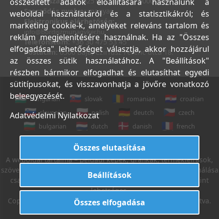
Számlaszám:
10402513-25154254-00000000
összesített adatok előállítására használunk a
Szerződés nyelve:
magyar
weboldal használatáról és a statisztikákról; és
Elektronikus elérhetőség:
marketing cookie-k, amelyeket releváns tartalom és
info@bordiszmunagyker.hu
reklám megjelenítésére használnak. Ha az "Összes
Telefonszám:
+36 30 475 53 45
elfogadása" lehetőséget választja, akkor hozzájárul
Postacím:
6500 Baja, Czirfusz Ferenc utca 18.
az összes sütik használatához. A "Beállítások"
részben bármikor elfogadhat és elutasíthat egyedi
sütitípusokat, és visszavonhatja a jövőre vonatkozó
beleegyezését.
hungarian
slovak
romanian
croatian
slovenian
polish
deutch
czech
Adatvédelmi Nyilatkozat
bulgarian
dutch
danish
french
italian
english
Összes elutasítása
A weboldal tartalma – például képek, grafikák, termékleírások,
szövegek, stb. – Leveleki Miklós E.V. tulajdona, azok felhasználása
Beállítások
csak az Általános Szerződési Feltételek 18. sz. pontja szerint
lehetséges.
Copyright © 2022. Leveleki Miklós E.V. Minden jog fenntartva.
Összes elfogadása
Létrehozta:
I.T.C. Kft.