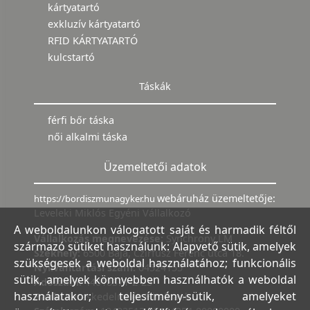
kártyatartó
exkluzív kártyatartó
RFID KÁRTYATARTÓ
kulcstartó
Táskák
férfi bőr táska
női alkalmi táska
Üzemeltetői adatok
webáruház üzemeltetője:
https://bordiszmunagyker.hu
Leveleki Miklós Egyéni Vállalkozó
A weboldalunkon válogatott saját és harmadik féltől
Vállalkozás megnevezése:
Synchrony LM
származó sütiket használunk: Alapvető sütik, amelyek
Székhely:
6500 Baja, Czirfusz Ferenc utca 18.
szükségesek a weboldal használatához; funkcionális
Nyilvántartási szám:
04524155
sütik, amelyek könnyebben használhatók a weboldal
Adószám:
44018371-2-23
használatakor; teljesítmény-sütik, amelyeket
Bank:
Kereskedelmi és Hitelbank