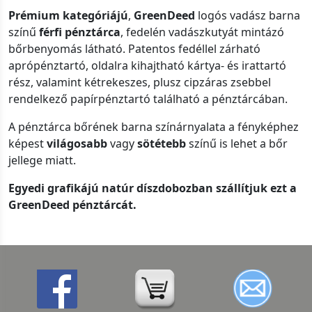
Prémium kategóriájú
,
GreenDeed
logós vadász barna
színű
férfi pénztárca
, fedelén vadászkutyát mintázó
bőrbenyomás látható. Patentos fedéllel zárható
aprópénztartó, oldalra kihajtható kártya- és irattartó
rész, valamint kétrekeszes, plusz cipzáras zsebbel
rendelkező papírpénztartó található a pénztárcában.
A pénztárca bőrének barna színárnyalata a fényképhez
képest
világosabb
vagy
sötétebb
színű is lehet a bőr
jellege miatt.
Egyedi grafikájú natúr díszdobozban szállítjuk ezt a
GreenDeed pénztárcát.