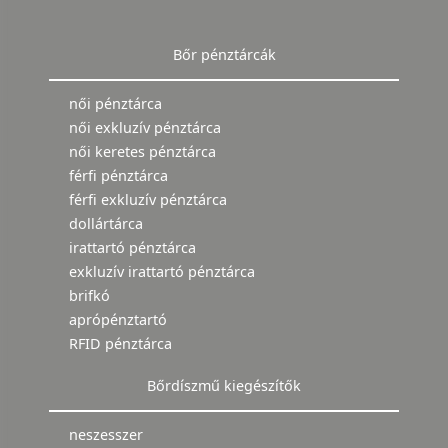
Bőr pénztárcák
női pénztárca
női exkluzív pénztárca
női keretes pénztárca
férfi pénztárca
férfi exkluzív pénztárca
dollártárca
irattartó pénztárca
exkluzív irattartó pénztárca
brifkó
aprópénztartó
RFID pénztárca
Bőrdíszmű kiegészítők
neszesszer