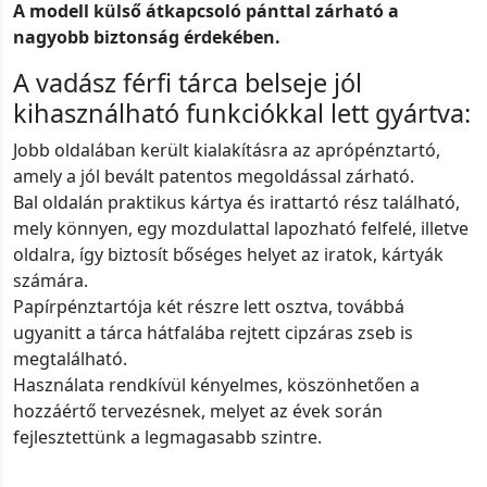
A modell külső átkapcsoló pánttal zárható a
nagyobb biztonság érdekében.
A vadász férfi tárca belseje jól
kihasználható funkciókkal lett gyártva:
Jobb oldalában került kialakításra az aprópénztartó,
amely a jól bevált patentos megoldással zárható.
Bal oldalán praktikus kártya és irattartó rész található,
mely könnyen, egy mozdulattal lapozható felfelé, illetve
oldalra, így biztosít bőséges helyet az iratok, kártyák
számára.
Papírpénztartója két részre lett osztva, továbbá
ugyanitt a tárca hátfalába rejtett cipzáras zseb is
megtalálható.
Használata rendkívül kényelmes, köszönhetően a
hozzáértő tervezésnek, melyet az évek során
fejlesztettünk a legmagasabb szintre.