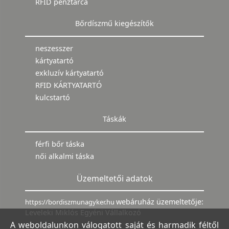
RFID pénztárca
Bőrdíszmű kiegészítők
neszesszer
kártyatartó
exkluzív kártyatartó
RFID KÁRTYATARTÓ
kulcstartó
Táskák
férfi bőr táska
női alkalmi táska
Üzemeltetői adatok
webáruház üzemeltetője:
https://bordiszmunagyker.hu
Leveleki Miklós Egyéni Vállalkozó
A weboldalunkon válogatott saját és harmadik féltől