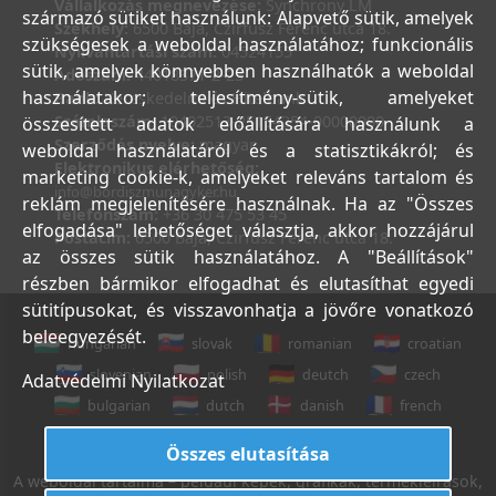
Vállalkozás megnevezése:
Synchrony LM
származó sütiket használunk: Alapvető sütik, amelyek
Székhely:
6500 Baja, Czirfusz Ferenc utca 18.
szükségesek a weboldal használatához; funkcionális
Nyilvántartási szám:
04524155
sütik, amelyek könnyebben használhatók a weboldal
Adószám:
44018371-2-23
használatakor; teljesítmény-sütik, amelyeket
Bank:
Kereskedelmi és Hitelbank
Számlaszám:
10402513-25154254-00000000
összesített adatok előállítására használunk a
Szerződés nyelve:
magyar
weboldal használatáról és a statisztikákról; és
Elektronikus elérhetőség:
marketing cookie-k, amelyeket releváns tartalom és
info@bordiszmunagyker.hu
reklám megjelenítésére használnak. Ha az "Összes
Telefonszám:
+36 30 475 53 45
elfogadása" lehetőséget választja, akkor hozzájárul
Postacím:
6500 Baja, Czirfusz Ferenc utca 18.
az összes sütik használatához. A "Beállítások"
részben bármikor elfogadhat és elutasíthat egyedi
sütitípusokat, és visszavonhatja a jövőre vonatkozó
beleegyezését.
hungarian
slovak
romanian
croatian
slovenian
polish
deutch
czech
Adatvédelmi Nyilatkozat
bulgarian
dutch
danish
french
italian
english
Összes elutasítása
A weboldal tartalma – például képek, grafikák, termékleírások,