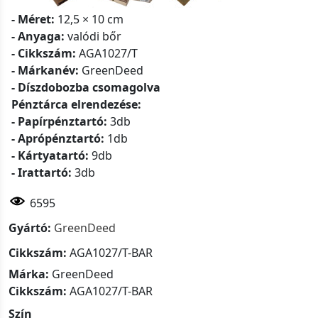
- Méret:
12,5 × 10 cm
- Anyaga:
valódi bőr
- Cikkszám:
AGA1027/T
- Márkanév:
GreenDeed
- Díszdobozba csomagolva
Pénztárca elrendezése:
- Papírpénztartó:
3db
- Aprópénztartó:
1db
- Kártyatartó:
9db
- Irattartó:
3db
6595
Gyártó:
GreenDeed
Cikkszám:
AGA1027/T-BAR
Márka:
GreenDeed
Cikkszám:
AGA1027/T-BAR
Szín