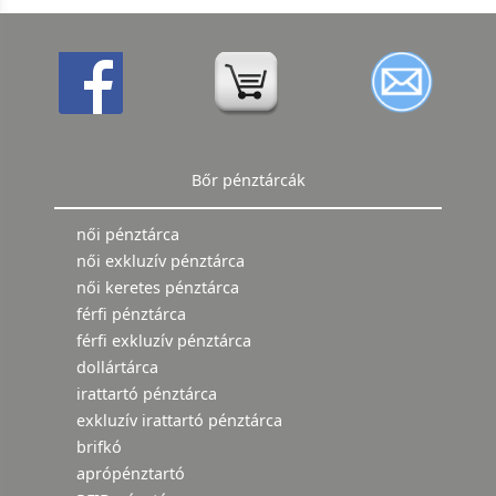
Bőr pénztárcák
női pénztárca
női exkluzív pénztárca
női keretes pénztárca
férfi pénztárca
férfi exkluzív pénztárca
dollártárca
irattartó pénztárca
exkluzív irattartó pénztárca
brifkó
aprópénztartó