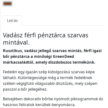
Leírás
Vadász férfi pénztárca szarvas
mintával.
Rusztikus, vadász jellegű szarvas mintás, férfi igazi
bőr pénztárca a minőségi GreenDeed
márkacsaládtól, amely díszdobozos termékünk.
Fedelén egy igazán szép kidolgozású szarvas képe
látható. Különlegessége még a termék fedelének
szélein végigfutó világosabb dísztűzés, mely szépen
passzol a bőr jellegéhez.
Belsejében dekoratív bőrbe nyomott piktogrammok és
hasznos feliratok kerültek benyomásra.