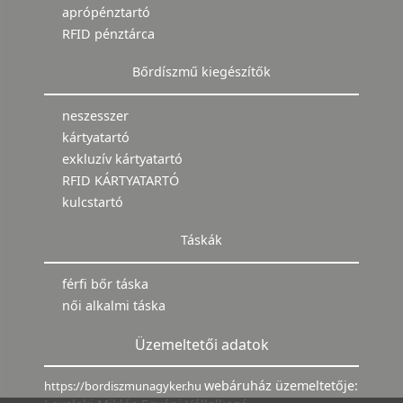
aprópénztartó
RFID pénztárca
Bőrdíszmű kiegészítők
neszesszer
kártyatartó
exkluzív kártyatartó
RFID KÁRTYATARTÓ
kulcstartó
Táskák
férfi bőr táska
női alkalmi táska
Üzemeltetői adatok
webáruház üzemeltetője:
https://bordiszmunagyker.hu