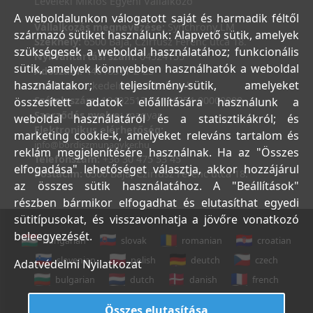
Leveleki Miklós Egyéni Vállalkozó
A weboldalunkon válogatott saját és harmadik féltől
Vállalkozás megnevezése:
Synchrony LM
származó sütiket használunk: Alapvető sütik, amelyek
Székhely:
6500 Baja, Czirfusz Ferenc utca 18.
szükségesek a weboldal használatához; funkcionális
Nyilvántartási szám:
04524155
sütik, amelyek könnyebben használhatók a weboldal
Adószám:
44018371-2-23
használatakor; teljesítmény-sütik, amelyeket
Bank:
Kereskedelmi és Hitelbank
Számlaszám:
10402513-25154254-00000000
összesített adatok előállítására használunk a
Szerződés nyelve:
magyar
weboldal használatáról és a statisztikákról; és
Elektronikus elérhetőség:
marketing cookie-k, amelyeket releváns tartalom és
info@bordiszmunagyker.hu
reklám megjelenítésére használnak. Ha az "Összes
Telefonszám:
+36 30 475 53 45
elfogadása" lehetőséget választja, akkor hozzájárul
Postacím:
6500 Baja, Czirfusz Ferenc utca 18.
az összes sütik használatához. A "Beállítások"
részben bármikor elfogadhat és elutasíthat egyedi
sütitípusokat, és visszavonhatja a jövőre vonatkozó
beleegyezését.
hungarian
slovak
romanian
croatian
slovenian
polish
deutch
czech
Adatvédelmi Nyilatkozat
bulgarian
dutch
danish
french
italian
english
Összes elutasítása