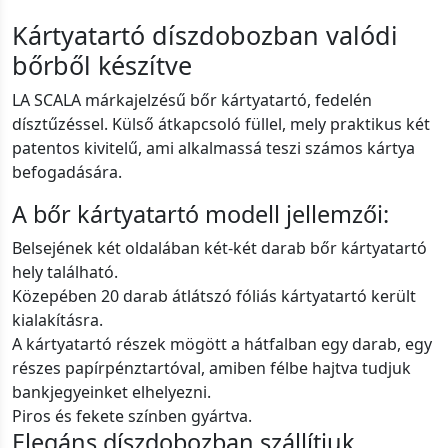
Kártyatartó díszdobozban valódi
bőrből készítve
LA SCALA márkajelzésű bőr kártyatartó, fedelén
dísztűzéssel. Külső átkapcsoló füllel, mely praktikus két
patentos kivitelű, ami alkalmassá teszi számos kártya
befogadására.
A bőr kártyatartó modell jellemzői:
Belsejének két oldalában két-két darab bőr kártyatartó
hely található.
Közepében 20 darab átlátszó fóliás kártyatartó került
kialakításra.
A kártyatartó részek mögött a hátfalban egy darab, egy
részes papírpénztartóval, amiben félbe hajtva tudjuk
bankjegyeinket elhelyezni.
Piros és fekete színben gyártva.
Elegáns díszdobozban szállítjuk.