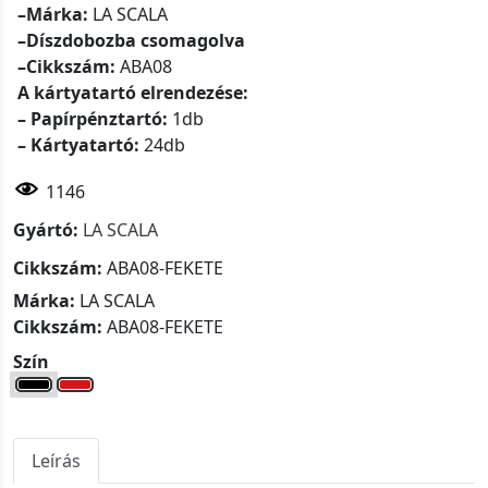
–Márka:
LA SCALA
–Díszdobozba csomagolva
–Cikkszám:
ABA08
A kártyatartó elrendezése:
– Papírpénztartó:
1db
– Kártyatartó:
24db
1146
Gyártó:
LA SCALA
Cikkszám:
ABA08-FEKETE
Márka:
LA SCALA
Cikkszám:
ABA08-FEKETE
Szín
Leírás