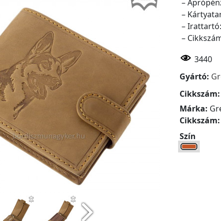
– Aprópénz
– Kártyata
– Irattartó
– Cikkszá
3440
Gyártó:
Gr
Cikkszám
Márka:
Gr
Cikkszám
Szín