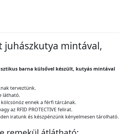
 juhászkutya mintával,
ztikus barna külsővel készült, kutyás mintával
knak terveztünk.
 látható.
t kölcsönöz ennek a férfi tárcának.
agy az RFID PROTECTIVE felirat.
den iratunk és készpénzünk kényelmesen tárolható.
e remekül átlátható: