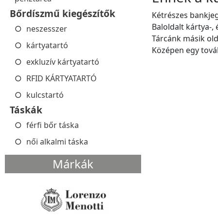
Bőrdíszmű kiegészítők
Kétrészes bankjeg
Baloldalt kártya-
neszesszer
Tárcánk másik olda
kártyatartó
Középen egy továb
exkluzív kártyatartó
RFID KÁRTYATARTÓ
kulcstartó
Táskák
férfi bőr táska
női alkalmi táska
Márkák