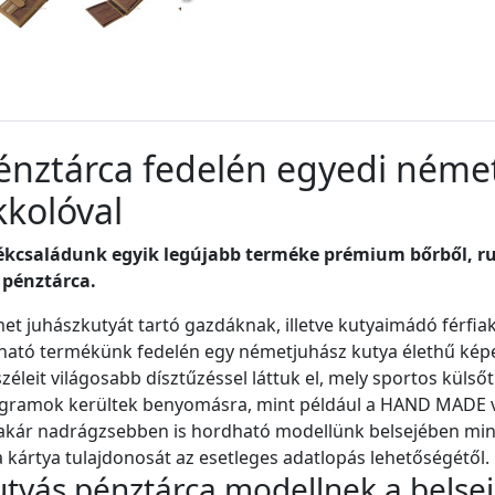
énztárca fedelén egyedi német
kkolóval
családunk egyik legújabb terméke prémium bőrből, rus
r pénztárca.
met juhászkutyát tartó gazdáknak, illetve kutyaimádó férfia
ható termékünk fedelén egy németjuhász kutya élethű képe
széleit világosabb dísztűzéssel láttuk el, mely sportos külső
togramok kerültek benyomásra, mint például a HAND MADE v
akár nadrágzsebben is hordható modellünk belsejében min
 kártya tulajdonosát az esetleges adatlopás lehetőségétől.
tyás pénztárca modellnek a belsej