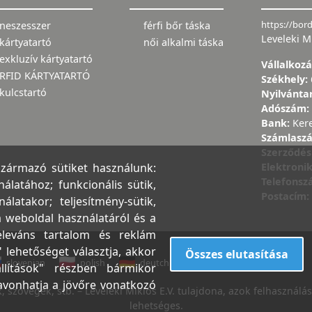
https://bor
neszesszer
férfi bőr táska
Leveleki M
kártyatartó
női alkalmi táska
exkluzív kártyatartó
Vállalkoz
RFID KÁRTYATARTÓ
Székhely:
kulcstartó
Nyilvánta
Adószám:
Bank:
Ker
Számlasz
Szerződés
Elektroni
származó sütiket használunk:
Telefons
latához; funkcionális sütik,
Postacím:
atakor; teljesítmény-sütik,
a weboldal használatáról és a
releváns tartalom és reklám
 lehetőséget választja, akkor
Összes elutasítása
slovenian
polish
deutch
czech
bulgarian
llítások" részben bármikor
zavonhatja a jövőre vonatkozó
 szövegek, stb. – Leveleki Miklós E.V. tulajdona, azok felhasználása
lehetséges.