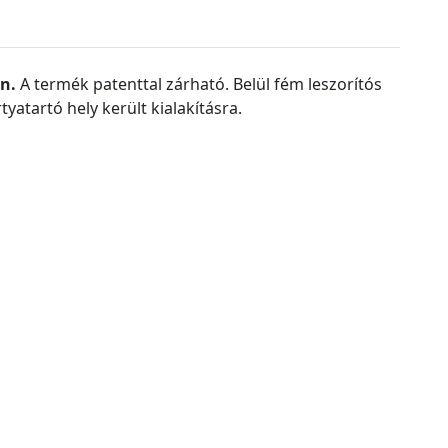
en
.
A termék patenttal zárható. Belül fém leszorítós
yatartó hely került kialakításra.