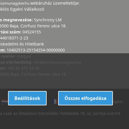
webáruház üzemeltetője:
diszmunagyker.hu
iklós Egyéni Vállalkozó
ás megnevezése:
Synchrony LM
6500 Baja, Czirfusz Ferenc utca 18.
rtási szám:
04524155
44018371-2-23
eskedelmi és Hitelbank
ám:
10402513-25154254-00000000
 nyelve:
magyar
kus elérhetőség:
info@bordiszmunagyker.hu
zám:
+36 30 475 53 45
6500 Baja, Czirfusz Ferenc utca 18.
Beállítások
Összes elfogadása
dutch
danish
french
italian
english
 csak az Általános Szerződési Feltételek 18. sz. pontja szerint