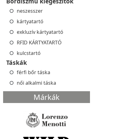
Bőrdíszmű kiegészítők
neszesszer
kártyatartó
exkluzív kártyatartó
RFID KÁRTYATARTÓ
kulcstartó
Táskák
férfi bőr táska
női alkalmi táska
Márkák