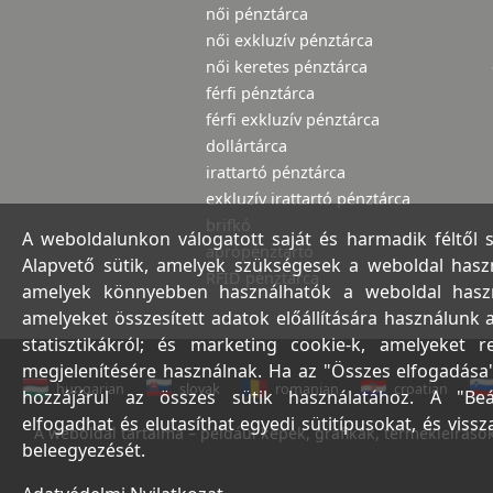
női pénztárca
női exkluzív pénztárca
női keretes pénztárca
férfi pénztárca
férfi exkluzív pénztárca
dollártárca
irattartó pénztárca
exkluzív irattartó pénztárca
brifkó
A weboldalunkon válogatott saját és harmadik féltől 
aprópénztartó
Alapvető sütik, amelyek szükségesek a weboldal haszná
RFID pénztárca
amelyek könnyebben használhatók a weboldal használ
amelyeket összesített adatok előállítására használunk 
statisztikákról; és marketing cookie-k, amelyeket 
megjelenítésére használnak. Ha az "Összes elfogadása"
hungarian
slovak
romanian
croatian
hozzájárul az összes sütik használatához. A "Beá
elfogadhat és elutasíthat egyedi sütitípusokat, és viss
A weboldal tartalma – például képek, grafikák, termékleírások,
beleegyezését.