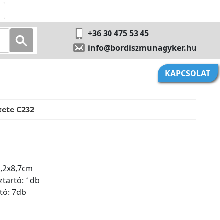
+36 30 475 53 45
info@bordiszmunagyker.hu
KAPCSOLAT
kete C232
1,2x8,7cm
ztartó: 1db
rtó: 7db