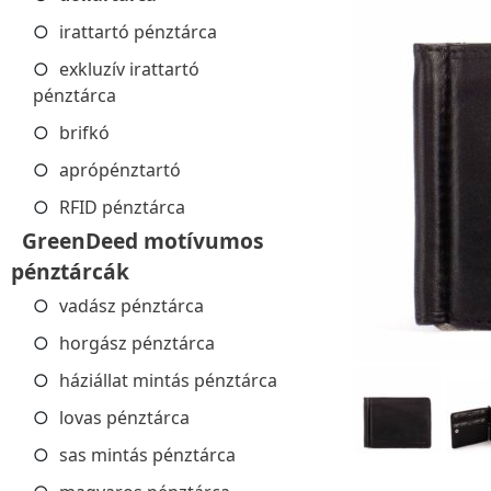
irattartó pénztárca
exkluzív irattartó
pénztárca
brifkó
aprópénztartó
RFID pénztárca
GreenDeed motívumos
pénztárcák
vadász pénztárca
horgász pénztárca
háziállat mintás pénztárca
lovas pénztárca
sas mintás pénztárca