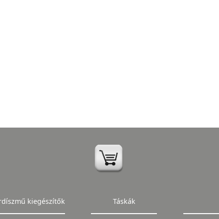
rdíszmű kiegészítők
Táskák