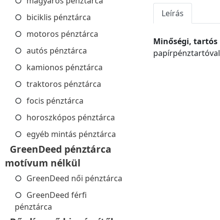
magyaros pénztárca
Leírás
biciklis pénztárca
motoros pénztárca
Minőségi, tartó
autós pénztárca
papírpénztartóval 
kamionos pénztárca
traktoros pénztárca
focis pénztárca
horoszkópos pénztárca
egyéb mintás pénztárca
GreenDeed pénztárca
motívum nélkül
GreenDeed női pénztárca
GreenDeed férfi
pénztárca