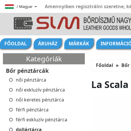
Amennyiben regisztrálni szeretne, ké
/
Magyar
FŐOLDAL
ÁRUHÁZ
MÁRKÁK
INFORMÁCI
Kategóriák
Főoldal
Bőr
Bőr pénztárcák
női pénztárca
La Scala
női exkluzív pénztárca
női keretes pénztárca
férfi pénztárca
férfi exkluzív pénztárca
dollártárca