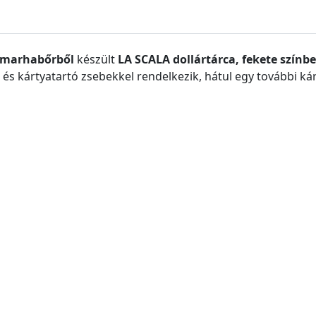
s marhabőrből
készült
LA SCALA dollártárca, fekete színb
és kártyatartó zsebekkel rendelkezik, hátul egy további kárt