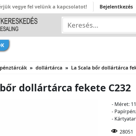
rjük vegye fel velünk a kapcsolatot!
Bejelentkezés
ÓK
 pénztárcák
dollártárca
La Scala bőr dollártárca fe
 bőr dollártárca fekete C232
- Méret: 1
- Papírpén
- Kártyata
28051