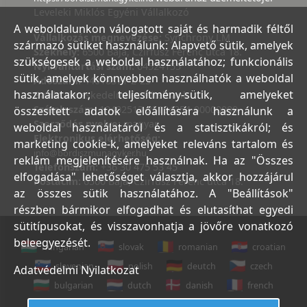
Leveleki Miklós Egyéni Vállalkozó
A weboldalunkon válogatott saját és harmadik féltől
Vállalkozás megnevezése:
Synchrony LM
származó sütiket használunk: Alapvető sütik, amelyek
Székhely:
6500 Baja, Czirfusz Ferenc utca 18.
szükségesek a weboldal használatához; funkcionális
Nyilvántartási szám:
04524155
sütik, amelyek könnyebben használhatók a weboldal
Adószám:
44018371-2-23
használatakor; teljesítmény-sütik, amelyeket
Bank:
Kereskedelmi és Hitelbank
Számlaszám:
10402513-25154254-00000000
összesített adatok előállítására használunk a
Szerződés nyelve:
magyar
weboldal használatáról és a statisztikákról; és
Elektronikus elérhetőség:
marketing cookie-k, amelyeket releváns tartalom és
info@bordiszmunagyker.hu
reklám megjelenítésére használnak. Ha az "Összes
Telefonszám:
+36 30 475 53 45
elfogadása" lehetőséget választja, akkor hozzájárul
Postacím:
6500 Baja, Czirfusz Ferenc utca 18.
az összes sütik használatához. A "Beállítások"
részben bármikor elfogadhat és elutasíthat egyedi
sütitípusokat, és visszavonhatja a jövőre vonatkozó
beleegyezését.
hungarian
slovak
romanian
croatian
slovenian
polish
deutch
czech
Adatvédelmi Nyilatkozat
bulgarian
dutch
danish
french
italian
english