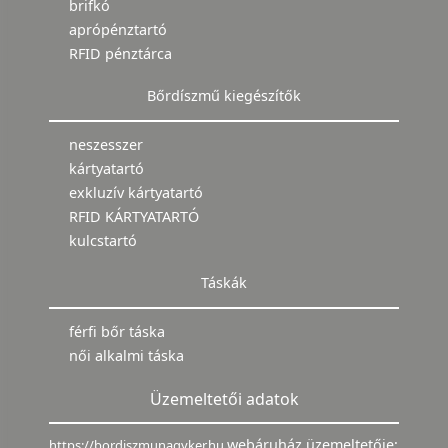
brifkó
aprópénztartó
RFID pénztárca
Bőrdíszmű kiegészítők
neszesszer
kártyatartó
exkluzív kártyatartó
RFID KÁRTYATARTÓ
kulcstartó
Táskák
férfi bőr táska
női alkalmi táska
Üzemeltetői adatok
webáruház üzemeltetője:
https://bordiszmunagyker.hu