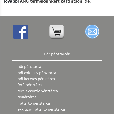
További
ANG termékeinkért kattintson ide.
Bőr pénztárcák
női pénztárca
női exkluzív pénztárca
női keretes pénztárca
férfi pénztárca
férfi exkluzív pénztárca
dollártárca
irattartó pénztárca
exkluzív irattartó pénztárca