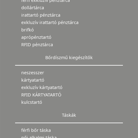
férfi exkluzív pénztárca
dollártárca
irattartó pénztárca
exkluzív irattartó pénztárca
brifkó
aprópénztartó
RFID pénztárca
Bőrdíszmű kiegészítők
neszesszer
kártyatartó
exkluzív kártyatartó
RFID KÁRTYATARTÓ
kulcstartó
Táskák
férfi bőr táska
női alkalmi táska