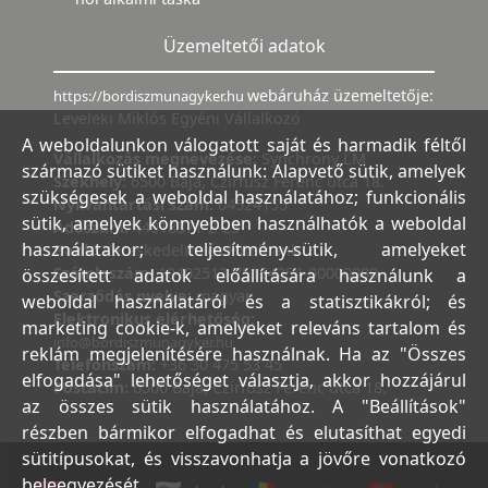
Üzemeltetői adatok
webáruház üzemeltetője:
https://bordiszmunagyker.hu
Leveleki Miklós Egyéni Vállalkozó
A weboldalunkon válogatott saját és harmadik féltől
Vállalkozás megnevezése:
Synchrony LM
származó sütiket használunk: Alapvető sütik, amelyek
Székhely:
6500 Baja, Czirfusz Ferenc utca 18.
szükségesek a weboldal használatához; funkcionális
Nyilvántartási szám:
04524155
sütik, amelyek könnyebben használhatók a weboldal
Adószám:
44018371-2-23
használatakor; teljesítmény-sütik, amelyeket
Bank:
Kereskedelmi és Hitelbank
Számlaszám:
10402513-25154254-00000000
összesített adatok előállítására használunk a
Szerződés nyelve:
magyar
weboldal használatáról és a statisztikákról; és
Elektronikus elérhetőség:
marketing cookie-k, amelyeket releváns tartalom és
info@bordiszmunagyker.hu
reklám megjelenítésére használnak. Ha az "Összes
Telefonszám:
+36 30 475 53 45
elfogadása" lehetőséget választja, akkor hozzájárul
Postacím:
6500 Baja, Czirfusz Ferenc utca 18.
az összes sütik használatához. A "Beállítások"
részben bármikor elfogadhat és elutasíthat egyedi
sütitípusokat, és visszavonhatja a jövőre vonatkozó
beleegyezését.