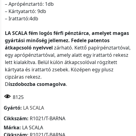
– Aprópénztartó: 1db
– Kártyatartó: 9db
– Irattartó:4db
LA SCALA fém logós férfi pénztárca
, amelyet magas
gyártási minőség jellemez.
Fedele patentos
átkapcsoló nyelvvel
zárható. Kettő papírpénztartóval,
egy aprópénztartóval, amely alatt egy irattartó rekesz
lett kialakítva. Belül külön átkapcsolóval rögzített
kártyata és irattartó zsebek. Középen egy plusz
cipzáras rekesz.
D
íszdobozba csomagolva
.
8125
Gyártó:
LA SCALA
Cikkszám:
R1021/T-BARNA
Márka:
LA SCALA
Cikkszám:
R1021/T-BARNA