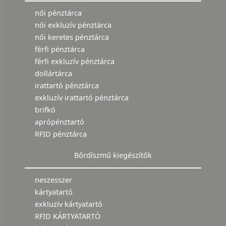
női pénztárca
női exkluzív pénztárca
női keretes pénztárca
férfi pénztárca
férfi exkluzív pénztárca
dollártárca
irattartó pénztárca
exkluzív irattartó pénztárca
brifkó
aprópénztartó
RFID pénztárca
Bőrdíszmű kiegészítők
neszesszer
kártyatartó
exkluzív kártyatartó
RFID KÁRTYATARTÓ