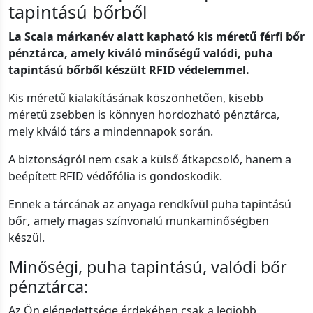
tapintású bőrből
La Scala márkanév alatt kapható kis méretű férfi bőr
pénztárca, amely kiváló minőségű valódi, puha
tapintású bőrből készült RFID védelemmel.
Kis méretű kialakításának köszönhetően, kisebb
méretű zsebben is könnyen hordozható pénztárca,
mely kiváló társ a mindennapok során.
A biztonságról nem csak a külső átkapcsoló, hanem a
beépített RFID védőfólia is gondoskodik.
Ennek a tárcának az anyaga rendkívül puha tapintású
bőr
,
amely magas színvonalú munkaminőségben
készül.
Minőségi, puha tapintású, valódi bőr
pénztárca:
Az Ön elégedettsége érdekében csak a legjobb