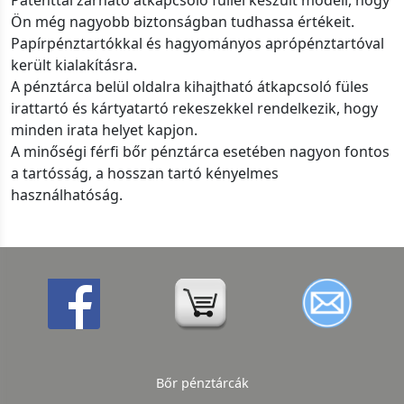
Patenttal zárható átkapcsoló füllel készült modell, hogy
Ön még nagyobb biztonságban tudhassa értékeit.
Papírpénztartókkal és hagyományos aprópénztartóval
került kialakításra.
A pénztárca belül oldalra kihajtható átkapcsoló füles
irattartó és kártyatartó rekeszekkel rendelkezik, hogy
minden irata helyet kapjon.
A minőségi férfi bőr pénztárca esetében nagyon fontos
a tartósság, a hosszan tartó kényelmes
használhatóság.
Bőr pénztárcák