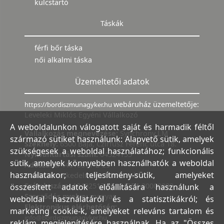
kulcstartó
Táskák
férfi bőr táska
női alkalmi táska
Üzemeltetői adatok
webáruház üzemeltetője:
https://bordiszmunagyker.hu
Leveleki Miklós Egyéni Vállalkozó
A weboldalunkon válogatott saját és harmadik féltől
Vállalkozás megnevezése:
Synchrony LM
származó sütiket használunk: Alapvető sütik, amelyek
Székhely:
6500 Baja, Czirfusz Ferenc utca 18.
szükségesek a weboldal használatához; funkcionális
Nyilvántartási szám:
04524155
sütik, amelyek könnyebben használhatók a weboldal
Adószám:
44018371-2-23
használatakor; teljesítmény-sütik, amelyeket
Bank:
Kereskedelmi és Hitelbank
Számlaszám:
10402513-25154254-00000000
összesített adatok előállítására használunk a
Szerződés nyelve:
magyar
weboldal használatáról és a statisztikákról; és
Elektronikus elérhetőség:
marketing cookie-k, amelyeket releváns tartalom és
info@bordiszmunagyker.hu
reklám megjelenítésére használnak. Ha az "Összes