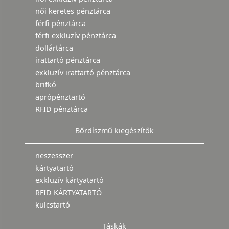
női keretes pénztárca
férfi pénztárca
férfi exkluzív pénztárca
dollártárca
irattartó pénztárca
exkluzív irattartó pénztárca
brifkó
aprópénztartó
RFID pénztárca
Bőrdíszmű kiegészítők
neszesszer
kártyatartó
exkluzív kártyatartó
RFID KÁRTYATARTÓ
kulcstartó
Táskák