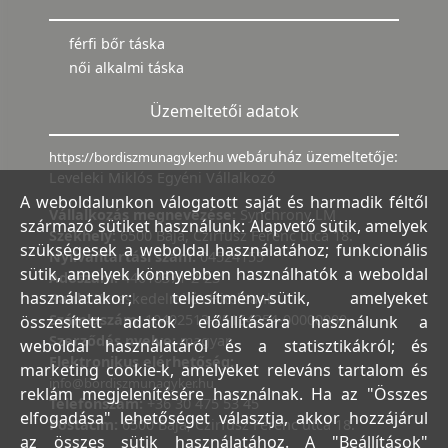
férfi bőr táska
női alkalmi táska
Üzemeltetői adatok
webáruház üzemeltetője:
https://bordiszmunagyker.hu
Leveleki Miklós Egyéni Vállalkozó
A weboldalunkon válogatott saját és harmadik féltől
Vállalkozás megnevezése:
Synchrony LM
származó sütiket használunk: Alapvető sütik, amelyek
Székhely:
6500 Baja, Czirfusz Ferenc utca 18.
szükségesek a weboldal használatához; funkcionális
Nyilvántartási szám:
04524155
sütik, amelyek könnyebben használhatók a weboldal
Adószám:
44018371-2-23
használatakor; teljesítmény-sütik, amelyeket
Bank:
Kereskedelmi és Hitelbank
Számlaszám:
10402513-25154254-00000000
összesített adatok előállítására használunk a
Szerződés nyelve:
magyar
weboldal használatáról és a statisztikákról; és
Elektronikus elérhetőség:
marketing cookie-k, amelyeket releváns tartalom és
info@bordiszmunagyker.hu
reklám megjelenítésére használnak. Ha az "Összes
Telefonszám:
+36 30 475 53 45
elfogadása" lehetőséget választja, akkor hozzájárul
Postacím:
6500 Baja, Czirfusz Ferenc utca 18.
az összes sütik használatához. A "Beállítások"