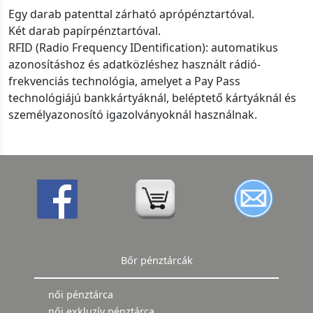
Egy darab patenttal zárható aprópénztartóval.
Két darab papírpénztartóval.
RFID (Radio Frequency IDentification): automatikus
azonosításhoz és adatközléshez használt rádió-
frekvenciás technológia, amelyet a Pay Pass
technológiájú bankkártyáknál, beléptető kártyáknál és
személyazonosító igazolványoknál használnak.
Bőr pénztárcák
női pénztárca
női exkluzív pénztárca