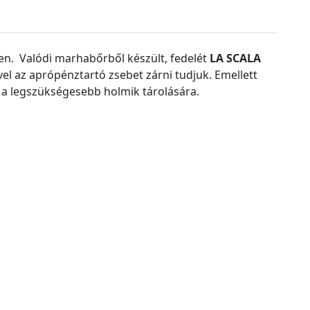
n. Valódi marhabőrből készült, fedelét
LA SCALA
vel az aprópénztartó zsebet zárni tudjuk. Emellett
an a legszükségesebb holmik tárolására.