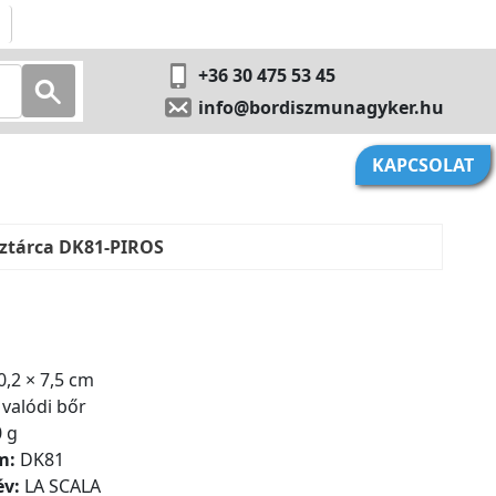
+36 30 475 53 45
info@bordiszmunagyker.hu
KAPCSOLAT
nztárca DK81-PIROS
,2 × 7,5 cm
valódi bőr
 g
m:
DK81
év:
LA SCALA