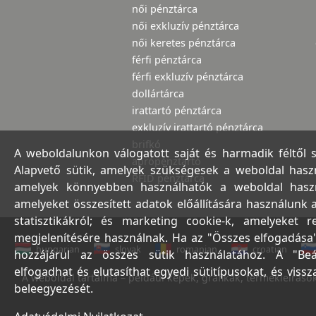
női pénztárca
női exkluzív pénztárca
női keretes pénztárca
férfi pénztárca
férfi exkluzív pénztárca
dollártárca
irattartó pénztárca
exkluzív irattartó pénztárca
brifkó
A weboldalunkon válogatott saját és harmadik féltől 
aprópénztartó
Alapvető sütik, amelyek szükségesek a weboldal haszná
RFID pénztárca
amelyek könnyebben használhatók a weboldal használ
amelyeket összesített adatok előállítására használunk 
statisztikákról; és marketing cookie-k, amelyeket 
megjelenítésére használnak. Ha az "Összes elfogadása"
hungarian
slovak
romanian
croatian
hozzájárul az összes sütik használatához. A "Beá
elfogadhat és elutasíthat egyedi sütitípusokat, és viss
A weboldal tartalma – például képek, grafikák, termékleírások,
beleegyezését.