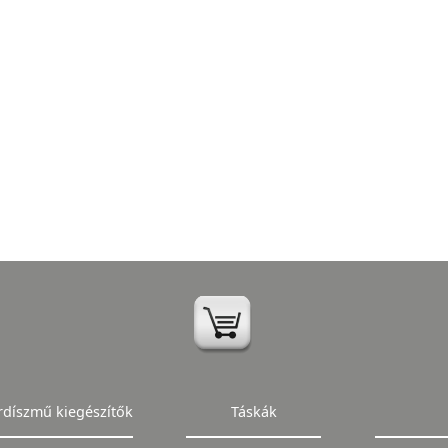
rdíszmű kiegészítők
Táskák