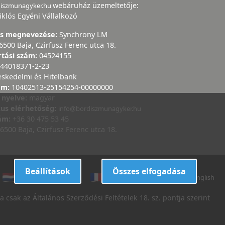
webáruház üzemeltetője:
diszmunagyker.hu
iklós Egyéni Vállalkozó
ás megnevezése:
Synchrony LM
6500 Baja, Czirfusz Ferenc utca 18.
rtási szám:
04524155
44018371-2-23
eskedelmi és Hitelbank
ám:
10402513-25154254-00000000
 nyelve:
magyar
kus elérhetőség:
info@bordiszmunagyker.hu
zám:
+36 30 475 53 45
6500 Baja, Czirfusz Ferenc utca 18.
Beállítások
Összes elfogadása
dutch
danish
french
italian
english
 csak az Általános Szerződési Feltételek 18. sz. pontja szerint