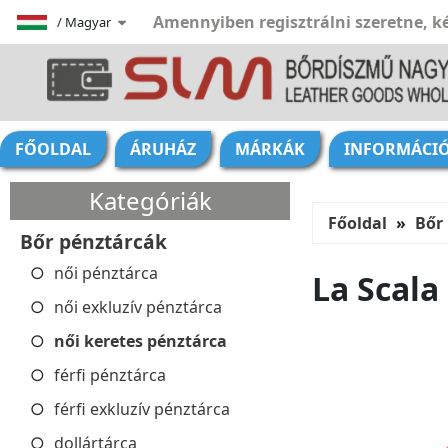
Amennyiben regisztrálni szeretne, ké
/
Magyar
FŐOLDAL
ÁRUHÁZ
MÁRKÁK
INFORMÁCI
Kategóriák
Főoldal
Bőr
Bőr pénztárcák
női pénztárca
La Scala
női exkluzív pénztárca
női keretes pénztárca
férfi pénztárca
férfi exkluzív pénztárca
dollártárca