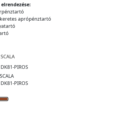
 elrendezése:
rpénztartó
 keretes aprópénztartó
yatartó
artó
 SCALA
:
DK81-PIROS
 SCALA
:
DK81-PIROS