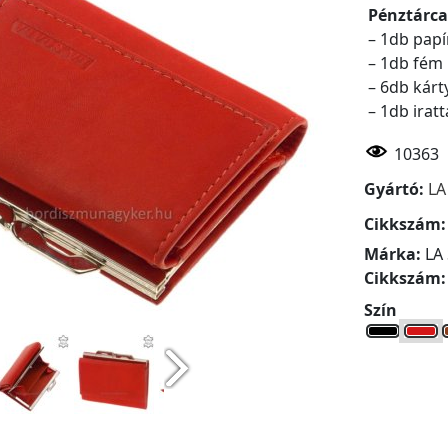
Pénztárca
– 1db papí
– 1db fém
– 6db kárt
– 1db iratt
10363
Gyártó:
LA
Cikkszám
Márka:
LA
Cikkszám
Szín