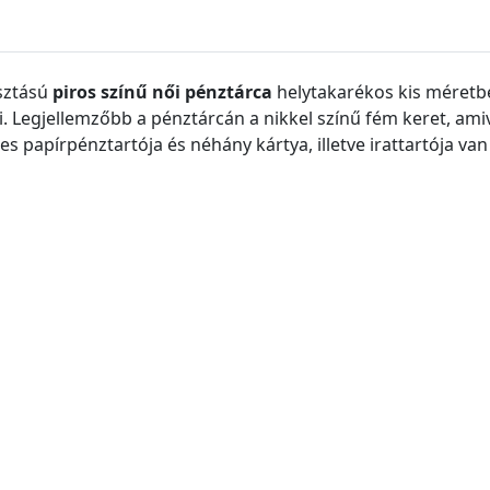
sztású
piros színű női pénztárca
helytakarékos kis méretbe
i. Legjellemzőbb a pénztárcán a nikkel színű fém keret, ami
es papírpénztartója és néhány kártya, illetve irattartója v