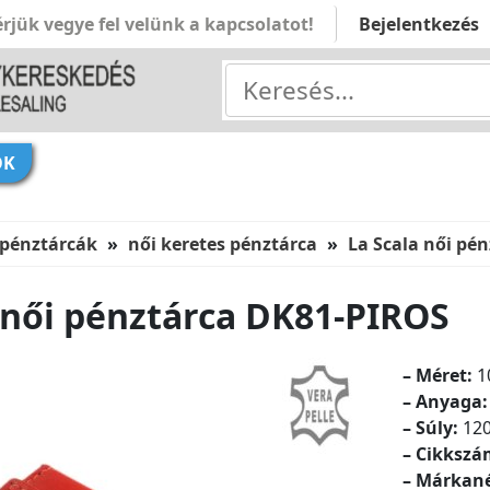
rjük vegye fel velünk a kapcsolatot!
Bejelentkezés
ÓK
 pénztárcák
női keretes pénztárca
La Scala női pé
 női pénztárca DK81-PIROS
– Méret:
10
– Anyaga:
– Súly:
120
– Cikkszá
– Márkan