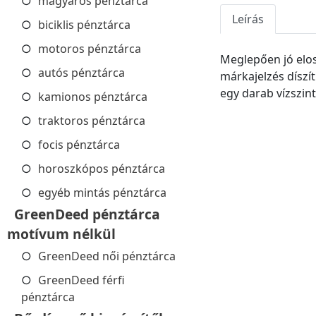
magyaros pénztárca
Leírás
biciklis pénztárca
motoros pénztárca
Meglepően jó elo
autós pénztárca
márkajelzés díszít
egy darab vízszint
kamionos pénztárca
traktoros pénztárca
focis pénztárca
horoszkópos pénztárca
egyéb mintás pénztárca
GreenDeed pénztárca
motívum nélkül
GreenDeed női pénztárca
GreenDeed férfi
pénztárca