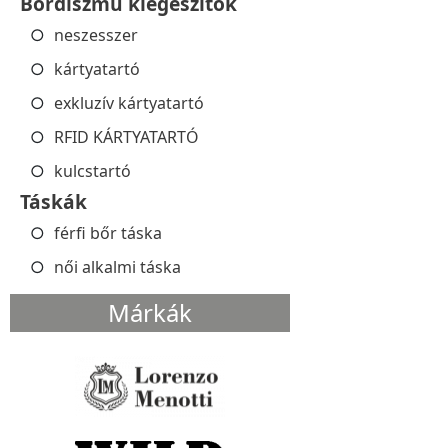
Bőrdíszmű kiegészítők
neszesszer
kártyatartó
exkluzív kártyatartó
RFID KÁRTYATARTÓ
kulcstartó
Táskák
férfi bőr táska
női alkalmi táska
Márkák