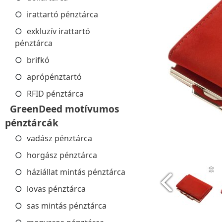
irattartó pénztárca
exkluzív irattartó
pénztárca
brifkó
aprópénztartó
RFID pénztárca
GreenDeed motívumos
pénztárcák
vadász pénztárca
horgász pénztárca
háziállat mintás pénztárca
lovas pénztárca
sas mintás pénztárca