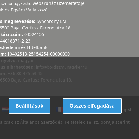
webáruház üzemeltetője:
diszmunagyker.hu
iklós Egyéni Vállalkozó
ás megnevezése:
Synchrony LM
6500 Baja, Czirfusz Ferenc utca 18.
rtási szám:
04524155
44018371-2-23
eskedelmi és Hitelbank
ám:
10402513-25154254-00000000
 nyelve:
magyar
kus elérhetőség:
info@bordiszmunagyker.hu
zám:
+36 30 475 53 45
6500 Baja, Czirfusz Ferenc utca 18.
Beállítások
Összes elfogadása
dutch
danish
french
italian
english
 csak az Általános Szerződési Feltételek 18. sz. pontja szerint