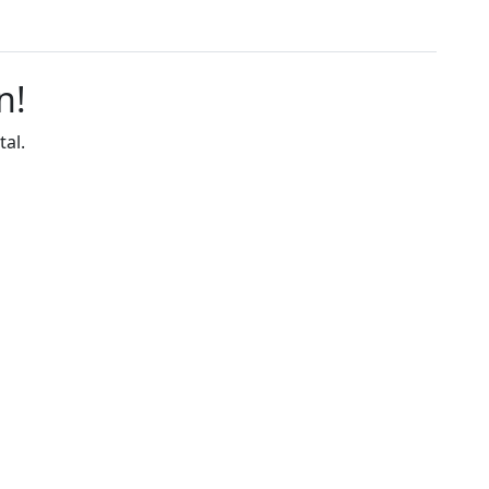
n!
tal.