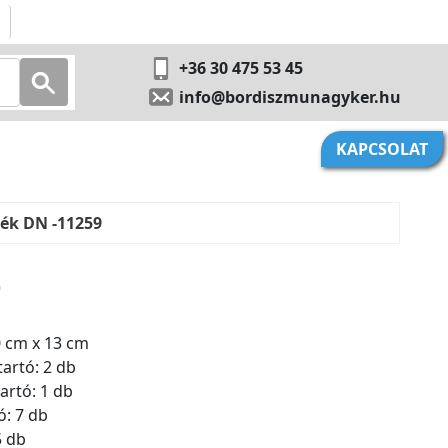
+36 30 475 53 45
info@bordiszmunagyker.hu
KAPCSOLAT
kék DN -11259
9
0 cm x 13 cm
artó: 2 db
artó: 1 db
ó: 7 db
5 db