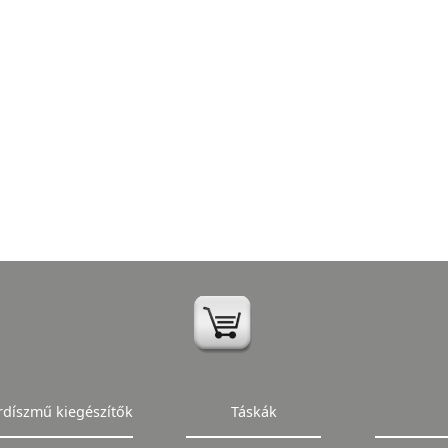
rdíszmű kiegészítők
Táskák