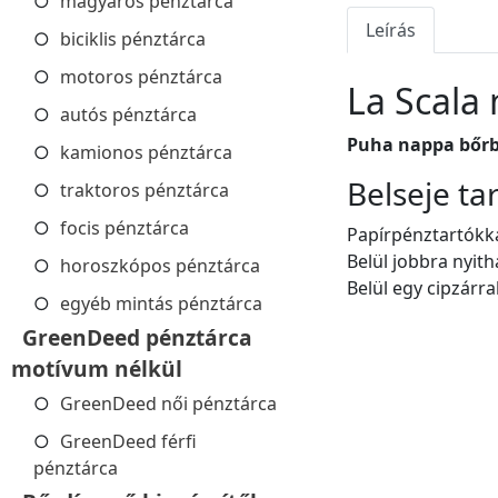
magyaros pénztárca
Leírás
biciklis pénztárca
motoros pénztárca
La Scala
autós pénztárca
Puha nappa bőrb
kamionos pénztárca
Belseje ta
traktoros pénztárca
focis pénztárca
Papírpénztartókka
Belül jobbra nyith
horoszkópos pénztárca
Belül egy cipzárra
egyéb mintás pénztárca
GreenDeed pénztárca
motívum nélkül
GreenDeed női pénztárca
GreenDeed férfi
pénztárca