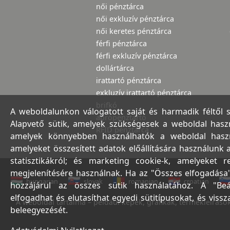
női pénztárca
női exkluzív pénztárca
női keretes pénztárca
férfi pénztárca
férfi exkluzív pénztárca
dollártárca
irattartó pénztárca
exkluzív irattartó pénztárca
brifkó
A weboldalunkon válogatott saját és harmadik féltől 
aprópénztartó
Alapvető sütik, amelyek szükségesek a weboldal haszná
RFID pénztárca
amelyek könnyebben használhatók a weboldal használ
amelyeket összesített adatok előállítására használunk 
statisztikákról; és marketing cookie-k, amelyeket 
megjelenítésére használnak. Ha az "Összes elfogadása"
hungarian
slovak
romanian
croatian
hozzájárul az összes sütik használatához. A "Beá
elfogadhat és elutasíthat egyedi sütitípusokat, és viss
A weboldal tartalma – például képek, grafikák, termékleírások,
beleegyezését.