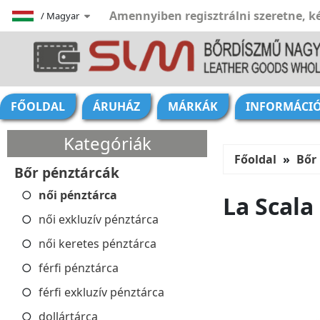
Amennyiben regisztrálni szeretne, ké
/
Magyar
FŐOLDAL
ÁRUHÁZ
MÁRKÁK
INFORMÁCI
Kategóriák
Főoldal
Bőr
Bőr pénztárcák
női pénztárca
La Scala
női exkluzív pénztárca
női keretes pénztárca
férfi pénztárca
férfi exkluzív pénztárca
dollártárca