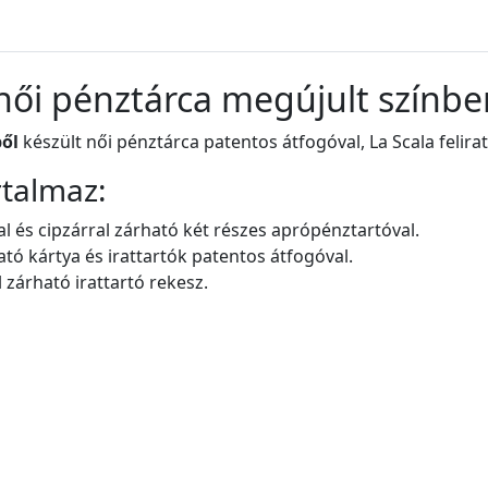
 női pénztárca megújult színbe
ől
készült női pénztárca patentos átfogóval, La Scala felirat
rtalmaz:
l és cipzárral zárható két részes aprópénztartóval.
ató kártya és irattartók patentos átfogóval.
l zárható irattartó rekesz.