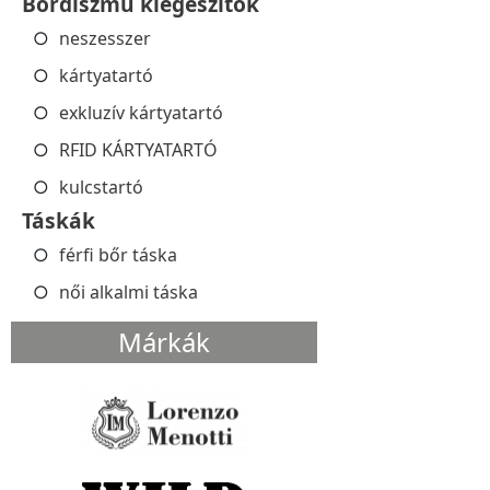
Bőrdíszmű kiegészítők
neszesszer
kártyatartó
exkluzív kártyatartó
RFID KÁRTYATARTÓ
kulcstartó
Táskák
férfi bőr táska
női alkalmi táska
Márkák