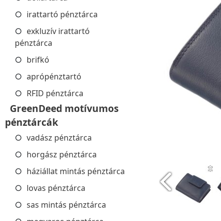
irattartó pénztárca
exkluzív irattartó
pénztárca
brifkó
aprópénztartó
RFID pénztárca
GreenDeed motívumos
pénztárcák
vadász pénztárca
horgász pénztárca
háziállat mintás pénztárca
lovas pénztárca
sas mintás pénztárca