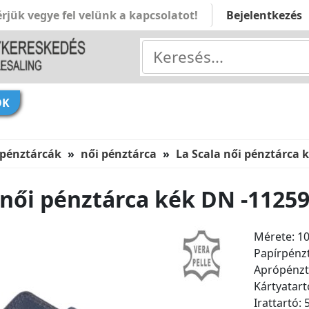
rjük vegye fel velünk a kapcsolatot!
Bejelentkezés
ÓK
 pénztárcák
női pénztárca
La Scala női pénztárca 
 női pénztárca kék DN -1125
Mérete: 1
Papírpénzt
Aprópénzt
Kártyatart
Irattartó: 