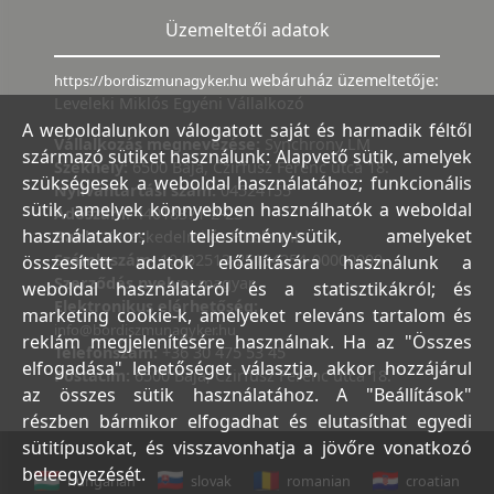
Üzemeltetői adatok
webáruház üzemeltetője:
https://bordiszmunagyker.hu
Leveleki Miklós Egyéni Vállalkozó
A weboldalunkon válogatott saját és harmadik féltől
Vállalkozás megnevezése:
Synchrony LM
származó sütiket használunk: Alapvető sütik, amelyek
Székhely:
6500 Baja, Czirfusz Ferenc utca 18.
szükségesek a weboldal használatához; funkcionális
Nyilvántartási szám:
04524155
sütik, amelyek könnyebben használhatók a weboldal
Adószám:
44018371-2-23
használatakor; teljesítmény-sütik, amelyeket
Bank:
Kereskedelmi és Hitelbank
Számlaszám:
10402513-25154254-00000000
összesített adatok előállítására használunk a
Szerződés nyelve:
magyar
weboldal használatáról és a statisztikákról; és
Elektronikus elérhetőség:
marketing cookie-k, amelyeket releváns tartalom és
info@bordiszmunagyker.hu
reklám megjelenítésére használnak. Ha az "Összes
Telefonszám:
+36 30 475 53 45
elfogadása" lehetőséget választja, akkor hozzájárul
Postacím:
6500 Baja, Czirfusz Ferenc utca 18.
az összes sütik használatához. A "Beállítások"
részben bármikor elfogadhat és elutasíthat egyedi
sütitípusokat, és visszavonhatja a jövőre vonatkozó
beleegyezését.
hungarian
slovak
romanian
croatian