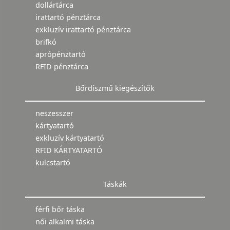
dollártárca
irattartó pénztárca
exkluzív irattartó pénztárca
brifkó
aprópénztartó
RFID pénztárca
Bőrdíszmű kiegészítők
neszesszer
kártyatartó
exkluzív kártyatartó
RFID KÁRTYATARTÓ
kulcstartó
Táskák
férfi bőr táska
női alkalmi táska