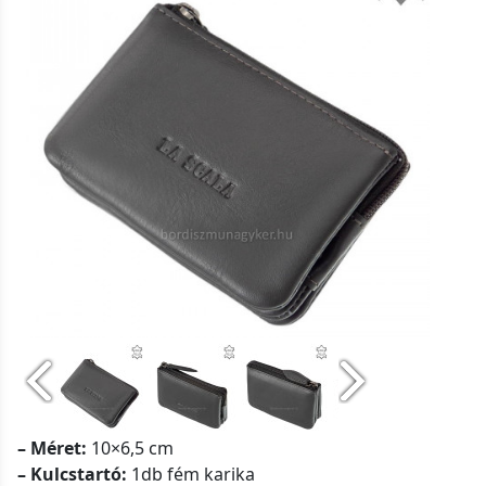
– Méret:
10×6,5 cm
– Kulcstartó:
1db fém karika