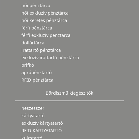
női pénztárca
női exkluzív pénztárca
női keretes pénztárca
férfi pénztárca
férfi exkluzív pénztárca
dollártárca
irattartó pénztárca
exkluzív irattartó pénztárca
brifkó
aprópénztartó
RFID pénztárca
Bőrdíszmű kiegészítők
neszesszer
kártyatartó
exkluzív kártyatartó
RFID KÁRTYATARTÓ
kulcstartó