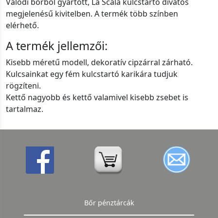
Valódi bőrből gyártott, La Scala kulcstartó divatos
megjelenésű kivitelben. A termék több színben
elérhető.
A termék jellemzői:
Kisebb méretű modell, dekoratív cipzárral zárható.
Kulcsainkat egy fém kulcstartó karikára tudjuk
rögzíteni.
Kettő nagyobb és kettő valamivel kisebb zsebet is
tartalmaz.
Bőr pénztárcák