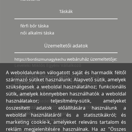
Táskák
férfi bőr táska
női alkalmi táska
Üzemeltetői adatok
webáruház üzemeltetője:
https://bordiszmunagyker.hu
Leveleki Miklós Egyéni Vállalkozó
A weboldalunkon válogatott saját és harmadik féltől
Vállalkozás megnevezése:
Synchrony LM
származó sütiket használunk: Alapvető sütik, amelyek
Székhely:
6500 Baja, Czirfusz Ferenc utca 18.
szükségesek a weboldal használatához; funkcionális
Nyilvántartási szám:
04524155
sütik, amelyek könnyebben használhatók a weboldal
Adószám:
44018371-2-23
használatakor; teljesítmény-sütik, amelyeket
Bank:
Kereskedelmi és Hitelbank
Számlaszám:
10402513-25154254-00000000
összesített adatok előállítására használunk a
Szerződés nyelve:
magyar
weboldal használatáról és a statisztikákról; és
Elektronikus elérhetőség:
marketing cookie-k, amelyeket releváns tartalom és
info@bordiszmunagyker.hu
reklám megjelenítésére használnak. Ha az "Összes
Telefonszám:
+36 30 475 53 45