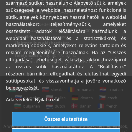
származó sütiket használunk: Alapvető sütik, amelyek
Székhely:
6500 Baja, Czirfusz Ferenc utca 18.
szükségesek a weboldal használatához; funkcionális
Nyilvántartási szám:
04524155
sütik, amelyek könnyebben használhatók a weboldal
Adószám:
44018371-2-23
használatakor; teljesítmény-sütik, amelyeket
Bank:
Kereskedelmi és Hitelbank
Számlaszám:
10402513-25154254-00000000
összesített adatok előállítására használunk a
Szerződés nyelve:
magyar
weboldal használatáról és a statisztikákról; és
Elektronikus elérhetőség:
marketing cookie-k, amelyeket releváns tartalom és
info@bordiszmunagyker.hu
reklám megjelenítésére használnak. Ha az "Összes
Telefonszám:
+36 30 475 53 45
elfogadása" lehetőséget választja, akkor hozzájárul
Postacím:
6500 Baja, Czirfusz Ferenc utca 18.
az összes sütik használatához. A "Beállítások"
részben bármikor elfogadhat és elutasíthat egyedi
sütitípusokat, és visszavonhatja a jövőre vonatkozó
beleegyezését.
hungarian
slovak
romanian
croatian
slovenian
polish
deutch
czech
Adatvédelmi Nyilatkozat
bulgarian
dutch
danish
french
italian
english
Összes elutasítása
A weboldal tartalma – például képek, grafikák, termékleírások,