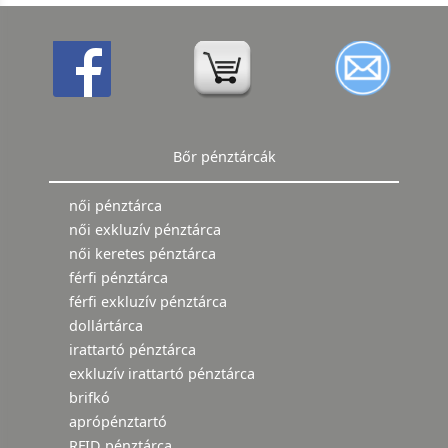
Bőr pénztárcák
női pénztárca
női exkluzív pénztárca
női keretes pénztárca
férfi pénztárca
férfi exkluzív pénztárca
dollártárca
irattartó pénztárca
exkluzív irattartó pénztárca
brifkó
aprópénztartó
RFID pénztárca