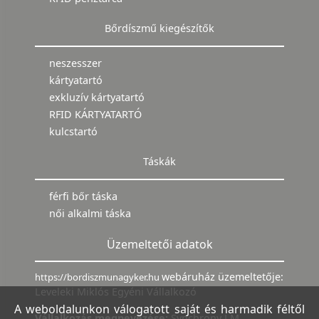
Bőrdíszmű kiegészítők
neszesszer
kártyatartó
exkluzív kártyatartó
RFID KÁRTYATARTÓ
kulcstartó
Táskák
férfi bőr táska
női alkalmi táska
Üzemeltetői adatok
webáruház üzemeltetője:
https://bordiszmunagyker.hu
Leveleki Miklós Egyéni Vállalkozó
A weboldalunkon válogatott saját és harmadik féltől
Vállalkozás megnevezése:
Synchrony LM