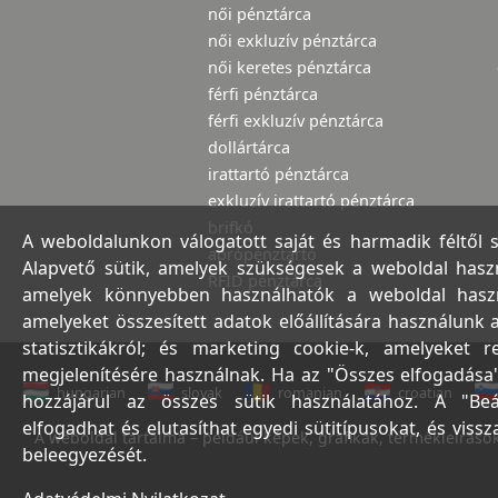
női pénztárca
női exkluzív pénztárca
női keretes pénztárca
férfi pénztárca
férfi exkluzív pénztárca
dollártárca
irattartó pénztárca
exkluzív irattartó pénztárca
brifkó
A weboldalunkon válogatott saját és harmadik féltől 
aprópénztartó
Alapvető sütik, amelyek szükségesek a weboldal haszná
RFID pénztárca
amelyek könnyebben használhatók a weboldal használ
amelyeket összesített adatok előállítására használunk 
statisztikákról; és marketing cookie-k, amelyeket 
megjelenítésére használnak. Ha az "Összes elfogadása"
hungarian
slovak
romanian
croatian
hozzájárul az összes sütik használatához. A "Beá
elfogadhat és elutasíthat egyedi sütitípusokat, és viss
A weboldal tartalma – például képek, grafikák, termékleírások,
beleegyezését.