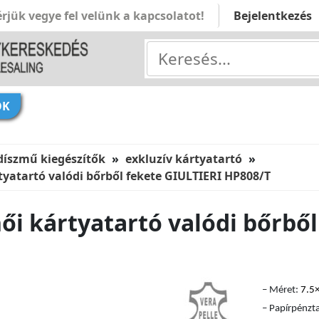
rjük vegye fel velünk a kapcsolatot!
Bejelentkezés
ÓK
díszmű kiegészítők
exkluzív kártyatartó
tyatartó valódi bőrből fekete GIULTIERI HP808/T
ői kártyatartó valódi bőrből
– Méret:
7.5
– Papírpénzt