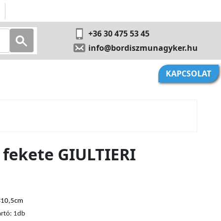
+36 30 475 53 45
info@bordiszmunagyker.hu
KAPCSOLAT
 fekete GIULTIERI
×10,5cm
artó: 1db