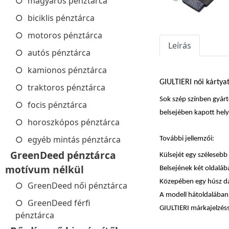
magyaros pénztárca
biciklis pénztárca
motoros pénztárca
Leírás
autós pénztárca
kamionos pénztárca
GIULTIERI női kártya
traktoros pénztárca
Sok szép színben gyárt
focis pénztárca
belsejében kapott hel
horoszkópos pénztárca
egyéb mintás pénztárca
További jellemzői:
GreenDeed pénztárca
Külsejét egy szélesebb
motívum nélkül
Belsejének két oldaláb
Közepében egy húsz dara
GreenDeed női pénztárca
A modell hátoldalában 
GreenDeed férfi
GIULTIERI márkajelzéss
pénztárca