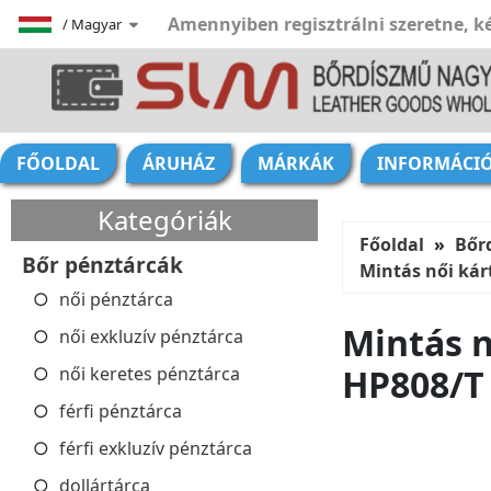
Amennyiben regisztrálni szeretne, ké
/
Magyar
FŐOLDAL
ÁRUHÁZ
MÁRKÁK
INFORMÁCI
Kategóriák
Főoldal
Bőr
Bőr pénztárcák
Mintás női kár
női pénztárca
Mintás n
női exkluzív pénztárca
HP808/T
női keretes pénztárca
férfi pénztárca
férfi exkluzív pénztárca
dollártárca