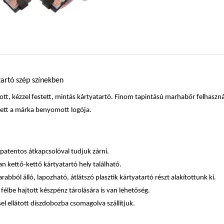
tartó szép színekben
ott, kézzel festett, mintás kártyatartó. Finom tapintású marhabőr felhaszn
yett a márka benyomott logója.
 patentos átkapcsolóval tudjuk zárni.
an kettő-kettő kártyatartó hely található.
bból álló, lapozható, átlátszó plasztik kártyatartó részt alakítottunk ki.
félbe hajtott készpénz tárolására is van lehetőség.
el ellátott díszdobozba csomagolva szállítjuk.