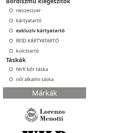
Bőrdíszmű kiegészítők
neszesszer
kártyatartó
exkluzív kártyatartó
RFID KÁRTYATARTÓ
kulcstartó
Táskák
férfi bőr táska
női alkalmi táska
Márkák