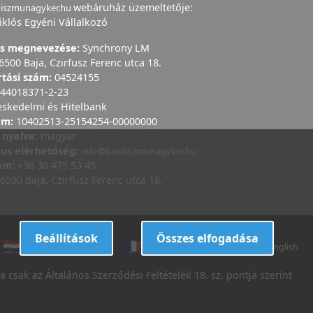
webáruház üzemeltetője:
diszmunagyker.hu
iklós Egyéni Vállalkozó
ás megnevezése:
Synchrony LM
6500 Baja, Czirfusz Ferenc utca 18.
rtási szám:
04524155
44018371-2-23
eskedelmi és Hitelbank
ám:
10402513-25154254-00000000
 nyelve:
magyar
kus elérhetőség:
info@bordiszmunagyker.hu
zám:
+36 30 475 53 45
6500 Baja, Czirfusz Ferenc utca 18.
Beállítások
Összes elfogadása
dutch
danish
french
italian
english
 csak az Általános Szerződési Feltételek 18. sz. pontja szerint