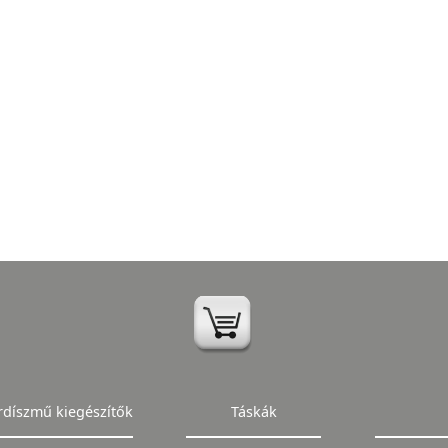
rdíszmű kiegészítők
Táskák