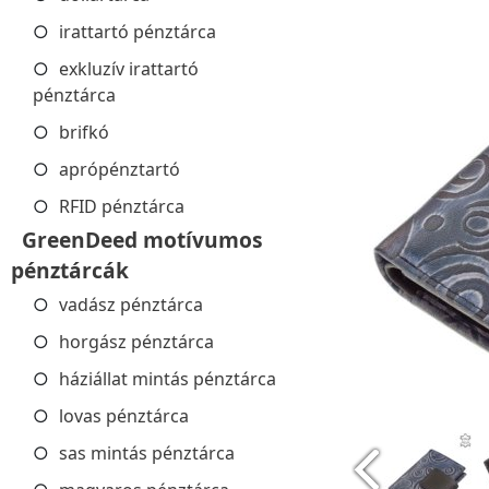
irattartó pénztárca
exkluzív irattartó
pénztárca
brifkó
aprópénztartó
RFID pénztárca
GreenDeed motívumos
pénztárcák
vadász pénztárca
horgász pénztárca
háziállat mintás pénztárca
lovas pénztárca
sas mintás pénztárca