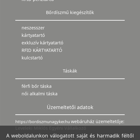
Bőrdíszmű kiegészítők
neszesszer
kártyatartó
exkluzív kártyatartó
RFID KÁRTYATARTÓ
kulcstartó
Táskák
férfi bőr táska
női alkalmi táska
Üzemeltetői adatok
webáruház üzemeltetője:
https://bordiszmunagyker.hu
Leveleki Miklós Egyéni Vállalkozó
A weboldalunkon válogatott saját és harmadik féltől
Vállalkozás megnevezése:
Synchrony LM