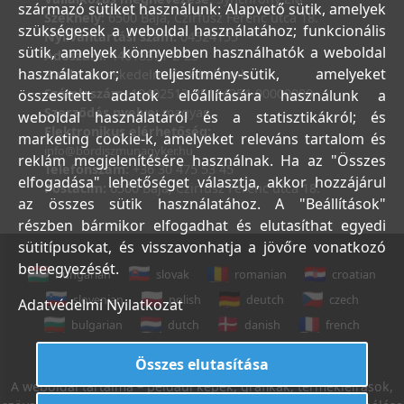
származó sütiket használunk: Alapvető sütik, amelyek
Székhely:
6500 Baja, Czirfusz Ferenc utca 18.
szükségesek a weboldal használatához; funkcionális
Nyilvántartási szám:
04524155
sütik, amelyek könnyebben használhatók a weboldal
Adószám:
44018371-2-23
használatakor; teljesítmény-sütik, amelyeket
Bank:
Kereskedelmi és Hitelbank
Számlaszám:
10402513-25154254-00000000
összesített adatok előállítására használunk a
Szerződés nyelve:
magyar
weboldal használatáról és a statisztikákról; és
Elektronikus elérhetőség:
marketing cookie-k, amelyeket releváns tartalom és
info@bordiszmunagyker.hu
reklám megjelenítésére használnak. Ha az "Összes
Telefonszám:
+36 30 475 53 45
elfogadása" lehetőséget választja, akkor hozzájárul
Postacím:
6500 Baja, Czirfusz Ferenc utca 18.
az összes sütik használatához. A "Beállítások"
részben bármikor elfogadhat és elutasíthat egyedi
sütitípusokat, és visszavonhatja a jövőre vonatkozó
beleegyezését.
hungarian
slovak
romanian
croatian
slovenian
polish
deutch
czech
Adatvédelmi Nyilatkozat
bulgarian
dutch
danish
french
italian
english
Összes elutasítása
A weboldal tartalma – például képek, grafikák, termékleírások,