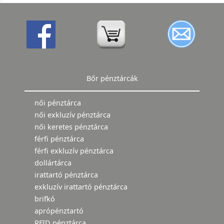
Bőr pénztárcák
női pénztárca
női exkluzív pénztárca
női keretes pénztárca
férfi pénztárca
férfi exkluzív pénztárca
dollártárca
irattartó pénztárca
exkluzív irattartó pénztárca
brifkó
aprópénztartó
RFID pénztárca