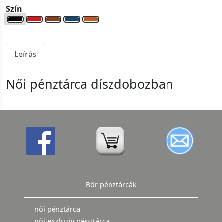
Szín
Leírás
Női pénztárca díszdobozban
Bőr pénztárcák
női pénztárca
női exkluzív pénztárca