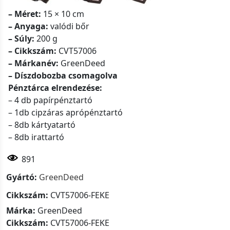
– Méret:
15 × 10 cm
– Anyaga:
valódi bőr
– Súly:
200 g
– Cikkszám:
CVT57006
– Márkanév:
GreenDeed
– Díszdobozba csomagolva
Pénztárca elrendezése:
– 4 db papírpénztartó
– 1db cipzáras aprópénztartó
– 8db kártyatartó
– 8db irattartó
891
Gyártó:
GreenDeed
Cikkszám:
CVT57006-FEKE
Márka:
GreenDeed
Cikkszám:
CVT57006-FEKE