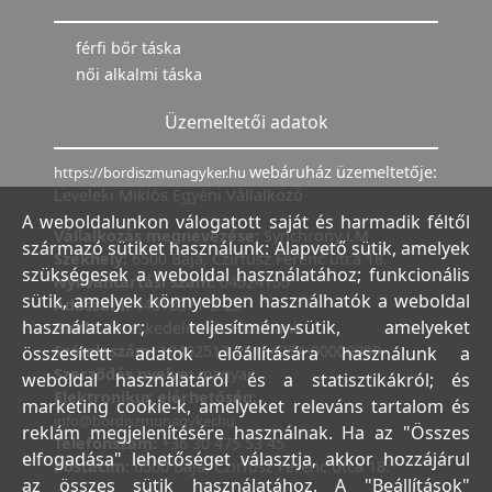
férfi bőr táska
női alkalmi táska
Üzemeltetői adatok
webáruház üzemeltetője:
https://bordiszmunagyker.hu
Leveleki Miklós Egyéni Vállalkozó
A weboldalunkon válogatott saját és harmadik féltől
Vállalkozás megnevezése:
Synchrony LM
származó sütiket használunk: Alapvető sütik, amelyek
Székhely:
6500 Baja, Czirfusz Ferenc utca 18.
szükségesek a weboldal használatához; funkcionális
Nyilvántartási szám:
04524155
sütik, amelyek könnyebben használhatók a weboldal
Adószám:
44018371-2-23
használatakor; teljesítmény-sütik, amelyeket
Bank:
Kereskedelmi és Hitelbank
Számlaszám:
10402513-25154254-00000000
összesített adatok előállítására használunk a
Szerződés nyelve:
magyar
weboldal használatáról és a statisztikákról; és
Elektronikus elérhetőség:
marketing cookie-k, amelyeket releváns tartalom és
info@bordiszmunagyker.hu
reklám megjelenítésére használnak. Ha az "Összes
Telefonszám:
+36 30 475 53 45
elfogadása" lehetőséget választja, akkor hozzájárul
Postacím:
6500 Baja, Czirfusz Ferenc utca 18.
az összes sütik használatához. A "Beállítások"