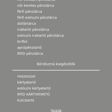
női keretes pénztárca
férfi pénztárca
férfi exkluzív pénztárca
dollártárca
irattartó pénztárca
exkluzív irattartó pénztárca
brifkó
aprópénztartó
RFID pénztárca
Bőrdíszmű kiegészítők
neszesszer
kártyatartó
exkluzív kártyatartó
RFID KÁRTYATARTÓ
kulcstartó
Táskák