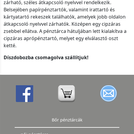
zárható, széles átkapcsoló nyelvvel rendelkezik.
Belsejében papírpénztartók, valamint irattartó és
kártyatartó rekeszek találhatók, amelyek jobb oldalon
átkapcsoló nyelvvel zárhatók. Középen egy cipzáras
zsebbel ellátva. A pénztárca hátuljában lett kialakítva a
cipzáras aprópénztartó, melyet egy elválasztó oszt
ketté.
Díszdobozba csomagolva szállítjuk!
Bőr pénztárcák