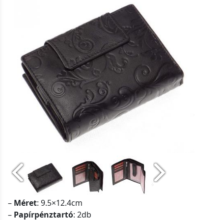
–
Méret
: 9.5×12.4cm
–
Papírpénztartó
: 2db