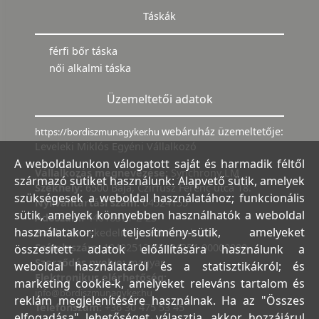
Táskák
férfi bőr táska
női alkalmi táska
Üzemeltetői adatok
webáruház üzemeltetője:
https://bordiszmunagyker.hu
Leveleki Miklós Egyéni Vállalkozó
A weboldalunkon válogatott saját és harmadik féltől
Vállalkozás megnevezése:
Synchrony LM
származó sütiket használunk: Alapvető sütik, amelyek
Székhely:
6500 Baja, Czirfusz Ferenc utca 18.
szükségesek a weboldal használatához; funkcionális
Nyilvántartási szám:
04524155
sütik, amelyek könnyebben használhatók a weboldal
Adószám:
44018371-2-23
használatakor; teljesítmény-sütik, amelyeket
Bank:
Kereskedelmi és Hitelbank
Számlaszám:
10402513-25154254-00000000
összesített adatok előállítására használunk a
Szerződés nyelve:
magyar
weboldal használatáról és a statisztikákról; és
Elektronikus elérhetőség:
marketing cookie-k, amelyeket releváns tartalom és
info@bordiszmunagyker.hu
reklám megjelenítésére használnak. Ha az "Összes
Telefonszám:
+36 30 475 53 45
elfogadása" lehetőséget választja, akkor hozzájárul