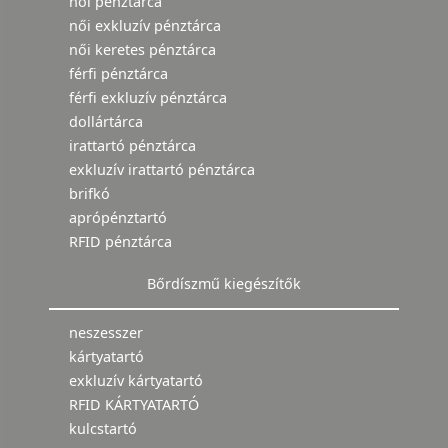
női pénztárca
női exkluzív pénztárca
női keretes pénztárca
férfi pénztárca
férfi exkluzív pénztárca
dollártárca
irattartó pénztárca
exkluzív irattartó pénztárca
brifkó
aprópénztartó
RFID pénztárca
Bőrdíszmű kiegészítők
neszesszer
kártyatartó
exkluzív kártyatartó
RFID KÁRTYATARTÓ
kulcstartó