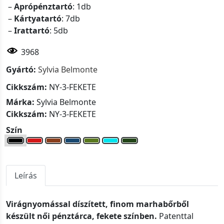
–
Aprópénztartó
: 1db
–
Kártyatartó
: 7db
–
Irattartó
: 5db
3968
Gyártó:
Sylvia Belmonte
Cikkszám:
NY-3-FEKETE
Márka:
Sylvia Belmonte
Cikkszám:
NY-3-FEKETE
Szín
Leírás
Virágnyomással díszített, finom marhabőrből
készült női pénztárca, fekete színben.
Patenttal