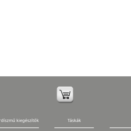
rdíszmű kiegészítők
Táskák