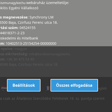
webáruház üzemeltetője:
diszmunagyker.hu
iklós Egyéni Vállalkozó
ás megnevezése:
Synchrony LM
6500 Baja, Czirfusz Ferenc utca 18.
rtási szám:
04524155
44018371-2-23
eskedelmi és Hitelbank
ám:
10402513-25154254-00000000
 nyelve:
magyar
kus elérhetőség:
info@bordiszmunagyker.hu
zám:
+36 30 475 53 45
6500 Baja, Czirfusz Ferenc utca 18.
Beállítások
Összes elfogadása
dutch
danish
french
italian
english
 csak az Általános Szerződési Feltételek 18. sz. pontja szerint