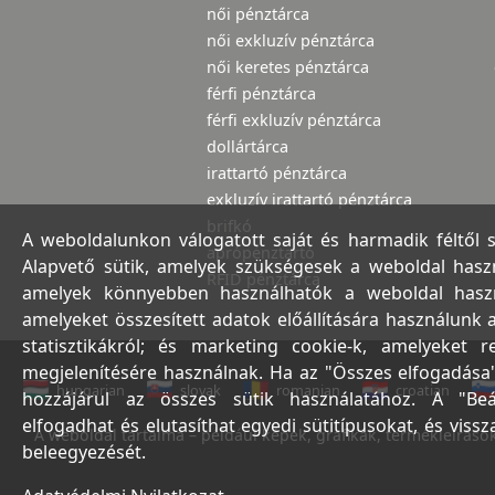
női pénztárca
női exkluzív pénztárca
női keretes pénztárca
férfi pénztárca
férfi exkluzív pénztárca
dollártárca
irattartó pénztárca
exkluzív irattartó pénztárca
brifkó
A weboldalunkon válogatott saját és harmadik féltől 
aprópénztartó
Alapvető sütik, amelyek szükségesek a weboldal haszná
RFID pénztárca
amelyek könnyebben használhatók a weboldal használ
amelyeket összesített adatok előállítására használunk 
statisztikákról; és marketing cookie-k, amelyeket 
megjelenítésére használnak. Ha az "Összes elfogadása"
hungarian
slovak
romanian
croatian
hozzájárul az összes sütik használatához. A "Beá
elfogadhat és elutasíthat egyedi sütitípusokat, és viss
A weboldal tartalma – például képek, grafikák, termékleírások,
beleegyezését.