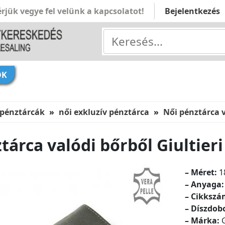
rjük vegye fel velünk a kapcsolatot!
Bejelentkezés
ÓK
 pénztárcák
női exkluzív pénztárca
Női pénztárca v
tárca valódi bőrből Giultieri
– Méret:
1
– Anyaga:
– Cikksz
– Díszdob
– Márka:
G