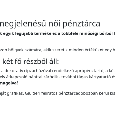
 megjelenésű női pénztárca
k egyik legújabb terméke ez a többféle minőségi bőrből 
azon hölgyek számára, akik szeretik minden értéküket egy he
két fő részből áll:
l a dekoratív cipzárhúzóval rendelkező aprópénztartó, a két
ly átkapcsoló pánttal záródik - további tágas kártyatartó és
magolva!
ját grafikás, Giultieri feliratos pénztárcadobozban kerül kisz