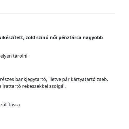
kikészített, zöld színű női pénztárca nagyobb
lyen tárolni.
részes bankjegytartó, illetve pár kártyatartó zseb.
 irattartó rekeszekkel szolgál.
állításra.