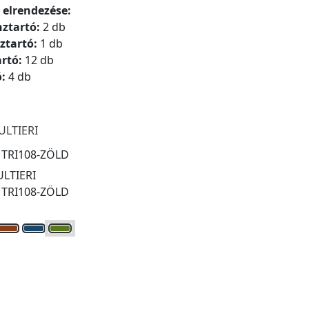
 elrendezése:
nztartó:
2 db
ztartó:
1 db
artó:
12 db
ó:
4 db
ULTIERI
:
TRI108-ZÖLD
LTIERI
:
TRI108-ZÖLD