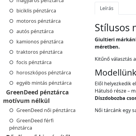
magyaros pénztárca
Leírás
biciklis pénztárca
motoros pénztárca
Stílusos
autós pénztárca
Giultieri márkán
kamionos pénztárca
méretben.
traktoros pénztárca
Kitűnő választás 
focis pénztárca
Modellünk 
horoszkópos pénztárca
egyéb mintás pénztárca
Elől helyezkedik e
Hátulsó része – me
GreenDeed pénztárca
Díszdobozba cso
motívum nélkül
GreenDeed női pénztárca
Női tárcánk egy sa
GreenDeed férfi
pénztárca