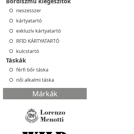
Bőrdíszmű kiegészítők
neszesszer
kártyatartó
exkluzív kártyatartó
RFID KÁRTYATARTÓ
kulcstartó
Táskák
férfi bőr táska
női alkalmi táska
Márkák