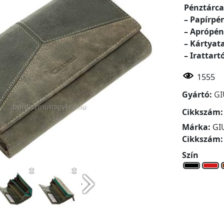
Pénztárca
– Papírpé
– Aprópén
– Kártyat
– Irattart
1555
Gyártó:
GI
Cikkszám
Márka:
GIU
Cikkszám
Szín