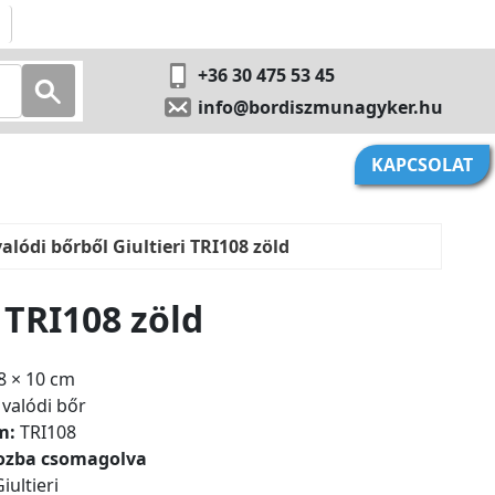
+36 30 475 53 45
info@bordiszmunagyker.hu
KAPCSOLAT
alódi bőrből Giultieri TRI108 zöld
 TRI108 zöld
8 × 10 cm
valódi bőr
ám:
TRI108
ozba csomagolva
iultieri