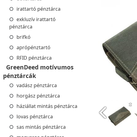
irattartó pénztárca
exkluzív irattartó
pénztárca
brifkó
aprópénztartó
RFID pénztárca
GreenDeed motívumos
pénztárcák
vadász pénztárca
horgász pénztárca
háziállat mintás pénztárca
lovas pénztárca
sas mintás pénztárca