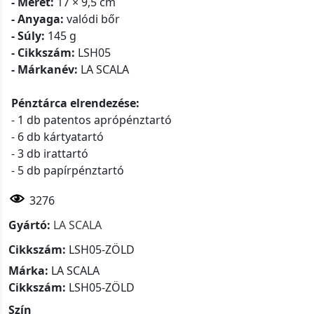
- Méret:
17 × 9,5 cm
- Anyaga:
valódi bőr
- Súly:
145 g
- Cikkszám:
LSH05
- Márkanév:
LA SCALA
Pénztárca elrendezése:
- 1 db patentos aprópénztartó
- 6 db kártyatartó
- 3 db irattartó
- 5 db papírpénztartó
3276
Gyártó:
LA SCALA
Cikkszám:
LSH05-ZÖLD
Márka:
LA SCALA
Cikkszám:
LSH05-ZÖLD
Szín