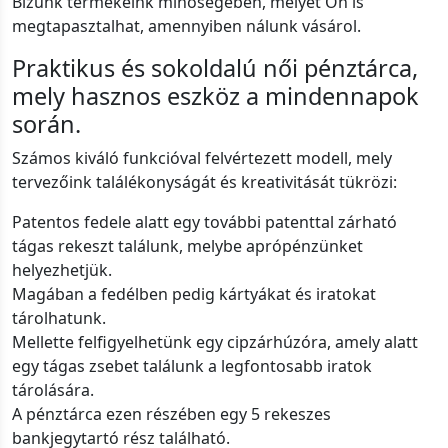
Bízunk termékeink minőségében, melyet Ön is
megtapasztalhat, amennyiben nálunk vásárol.
Praktikus és sokoldalú női pénztárca,
mely hasznos eszköz a mindennapok
során.
Számos kiváló funkcióval felvértezett modell, mely
tervezőink találékonyságát és kreativitását tükrözi:
Patentos fedele alatt egy további patenttal zárható
tágas rekeszt találunk, melybe aprópénzünket
helyezhetjük.
Magában a fedélben pedig kártyákat és iratokat
tárolhatunk.
Mellette felfigyelhetünk egy cipzárhúzóra, amely alatt
egy tágas zsebet találunk a legfontosabb iratok
tárolására.
A pénztárca ezen részében egy 5 rekeszes
bankjegytartó rész található.