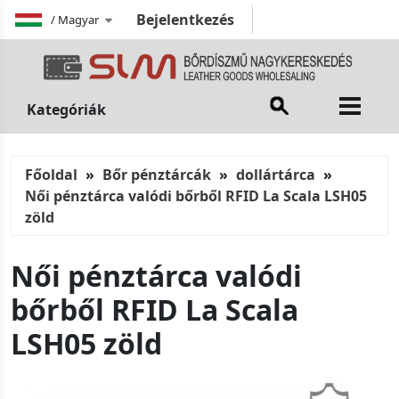
Bejelentkezés
/
Magyar
Kategóriák
Főoldal
Bőr pénztárcák
dollártárca
Női pénztárca valódi bőrből RFID La Scala LSH05
zöld
Női pénztárca valódi
bőrből RFID La Scala
LSH05 zöld