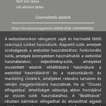
férfi bőr táska
női alkalmi táska
Üzemeltetői adatok
webáruház üzemeltetője:
https://bordiszmunagyker.hu
Leveleki Miklós Egyéni Vállalkozó
A weboldalunkon válogatott saját és harmadik féltől
Vállalkozás megnevezése:
Synchrony LM
származó sütiket használunk: Alapvető sütik, amelyek
Székhely:
6500 Baja, Czirfusz Ferenc utca 18.
szükségesek a weboldal használatához; funkcionális
Nyilvántartási szám:
04524155
sütik, amelyek könnyebben használhatók a weboldal
Adószám:
44018371-2-23
használatakor; teljesítmény-sütik, amelyeket
Bank:
Kereskedelmi és Hitelbank
Számlaszám:
10402513-25154254-00000000
összesített adatok előállítására használunk a
Szerződés nyelve:
magyar
weboldal használatáról és a statisztikákról; és
Elektronikus elérhetőség:
marketing cookie-k, amelyeket releváns tartalom és
info@bordiszmunagyker.hu
reklám megjelenítésére használnak. Ha az "Összes
Telefonszám:
+36 30 475 53 45
elfogadása" lehetőséget választja, akkor hozzájárul
Postacím:
6500 Baja, Czirfusz Ferenc utca 18.
az összes sütik használatához. A "Beállítások"
részben bármikor elfogadhat és elutasíthat egyedi