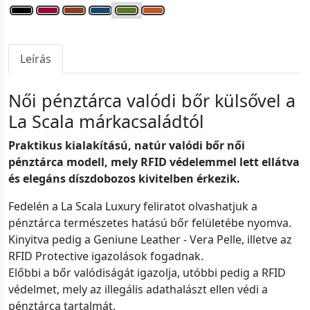
Leírás
Női pénztárca valódi bőr külsővel a
La Scala márkacsaládtól
Praktikus kialakítású, natúr valódi bőr női
pénztárca modell, mely RFID védelemmel lett ellátva
és elegáns díszdobozos kivitelben érkezik.
Fedelén a La Scala Luxury feliratot olvashatjuk a
pénztárca természetes hatású bőr felületébe nyomva.
Kinyitva pedig a Geniune Leather - Vera Pelle, illetve az
RFID Protective igazolások fogadnak.
Előbbi a bőr valódiságát igazolja, utóbbi pedig a RFID
védelmet, mely az illegális adathalászt ellen védi a
pénztárca tartalmát.