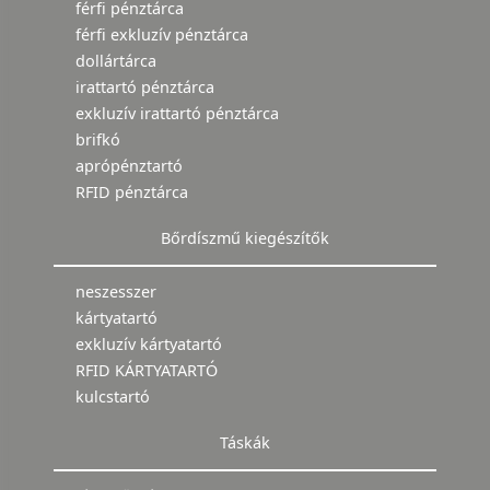
férfi pénztárca
férfi exkluzív pénztárca
dollártárca
irattartó pénztárca
exkluzív irattartó pénztárca
brifkó
aprópénztartó
RFID pénztárca
Bőrdíszmű kiegészítők
neszesszer
kártyatartó
exkluzív kártyatartó
RFID KÁRTYATARTÓ
kulcstartó
Táskák