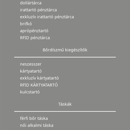
dollártárca
irattartó pénztárca
exkluzív irattartó pénztárca
brifkó
aprópénztartó
RFID pénztárca
Bőrdíszmű kiegészítők
neszesszer
kártyatartó
exkluzív kártyatartó
RFID KÁRTYATARTÓ
kulcstartó
Táskák
férfi bőr táska
női alkalmi táska