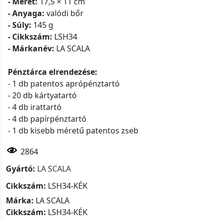
- Méret:
17,5 × 11 cm
- Anyaga:
valódi bőr
- Súly:
145 g
- Cikkszám:
LSH34
- Márkanév:
LA SCALA
Pénztárca elrendezése:
- 1 db patentos aprópénztartó
- 20 db kártyatartó
- 4 db irattartó
- 4 db papírpénztartó
- 1 db kisebb méretű patentos zseb
2864
Gyártó:
LA SCALA
Cikkszám:
LSH34-KÉK
Márka:
LA SCALA
Cikkszám:
LSH34-KÉK