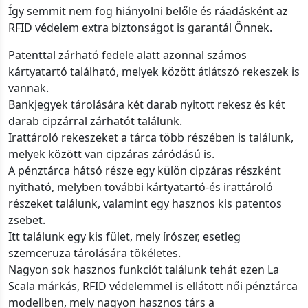
Így semmit nem fog hiányolni belőle és ráadásként az
RFID védelem extra biztonságot is garantál Önnek.
Patenttal zárható fedele alatt azonnal számos
kártyatartó található, melyek között átlátszó rekeszek is
vannak.
Bankjegyek tárolására két darab nyitott rekesz és két
darab cipzárral zárhatót találunk.
Irattároló rekeszeket a tárca több részében is találunk,
melyek között van cipzáras záródású is.
A pénztárca hátsó része egy külön cipzáras részként
nyitható, melyben további kártyatartó-és irattároló
részeket találunk, valamint egy hasznos kis patentos
zsebet.
Itt találunk egy kis fület, mely írószer, esetleg
szemceruza tárolására tökéletes.
Nagyon sok hasznos funkciót találunk tehát ezen La
Scala márkás, RFID védelemmel is ellátott női pénztárca
modellben, mely nagyon hasznos társ a