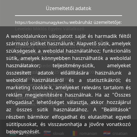
Üzemeltetői adatok
webáruház üzemeltetője:
https://bordiszmunagyker.hu
Leveleki Miklós Egyéni Vállalkozó
A weboldalunkon válogatott saját és harmadik féltől
Vállalkozás megnevezése:
Synchrony LM
származó sütiket használunk: Alapvető sütik, amelyek
Székhely:
6500 Baja, Czirfusz Ferenc utca 18.
szükségesek a weboldal használatához; funkcionális
Nyilvántartási szám:
04524155
sütik, amelyek könnyebben használhatók a weboldal
Adószám:
44018371-2-23
használatakor; teljesítmény-sütik, amelyeket
Bank:
Kereskedelmi és Hitelbank
Számlaszám:
10402513-25154254-00000000
összesített adatok előállítására használunk a
Szerződés nyelve:
magyar
weboldal használatáról és a statisztikákról; és
Elektronikus elérhetőség:
marketing cookie-k, amelyeket releváns tartalom és
info@bordiszmunagyker.hu
reklám megjelenítésére használnak. Ha az "Összes
Telefonszám:
+36 30 475 53 45
elfogadása" lehetőséget választja, akkor hozzájárul
Postacím:
6500 Baja, Czirfusz Ferenc utca 18.
az összes sütik használatához. A "Beállítások"
részben bármikor elfogadhat és elutasíthat egyedi
sütitípusokat, és visszavonhatja a jövőre vonatkozó
beleegyezését.
hungarian
slovak
romanian
croatian