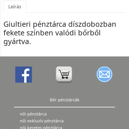
Leírás
Giultieri pénztárca díszdobozban
fekete színben valódi bőrből
gyártva.
Bőr pénztárcák
női pénztárca
női exkluzív pénztárca
női keretes pénztárca