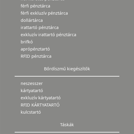
férfi pénztárca
férfi exkluzív pénztárca
dollártárca
irattartó pénztárca
exkluzív irattartó pénztárca
brifkó
aprópénztartó
RFID pénztárca
Bőrdíszmű kiegészítők
neszesszer
kártyatartó
exkluzív kártyatartó
RFID KÁRTYATARTÓ
kulcstartó
Táskák