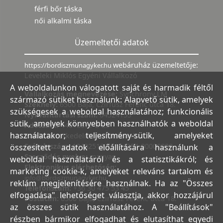
férfi bőr táska
női alkalmi táska
Üzemeltetői adatok
webáruház üzemeltetője:
https://bordiszmunagyker.hu
Leveleki Miklós Egyéni Vállalkozó
A weboldalunkon válogatott saját és harmadik féltől
Vállalkozás megnevezése:
Synchrony LM
származó sütiket használunk: Alapvető sütik, amelyek
Székhely:
6500 Baja, Czirfusz Ferenc utca 18.
szükségesek a weboldal használatához; funkcionális
Nyilvántartási szám:
04524155
sütik, amelyek könnyebben használhatók a weboldal
Adószám:
44018371-2-23
használatakor; teljesítmény-sütik, amelyeket
Bank:
Kereskedelmi és Hitelbank
Számlaszám:
10402513-25154254-00000000
összesített adatok előállítására használunk a
Szerződés nyelve:
magyar
weboldal használatáról és a statisztikákról; és
Elektronikus elérhetőség:
marketing cookie-k, amelyeket releváns tartalom és
info@bordiszmunagyker.hu
reklám megjelenítésére használnak. Ha az "Összes
Telefonszám:
+36 30 475 53 45
elfogadása" lehetőséget választja, akkor hozzájárul
Postacím:
6500 Baja, Czirfusz Ferenc utca 18.
az összes sütik használatához. A "Beállítások"
részben bármikor elfogadhat és elutasíthat egyedi