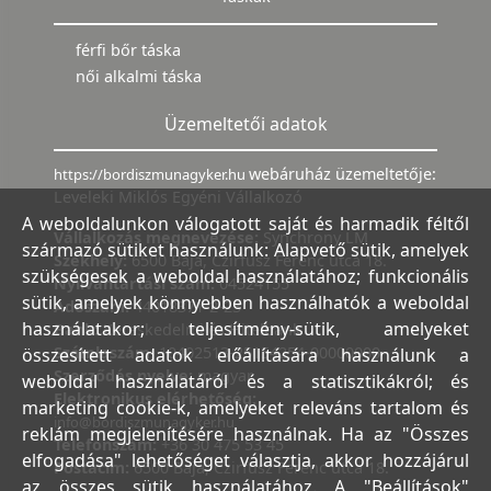
férfi bőr táska
női alkalmi táska
Üzemeltetői adatok
webáruház üzemeltetője:
https://bordiszmunagyker.hu
Leveleki Miklós Egyéni Vállalkozó
A weboldalunkon válogatott saját és harmadik féltől
Vállalkozás megnevezése:
Synchrony LM
származó sütiket használunk: Alapvető sütik, amelyek
Székhely:
6500 Baja, Czirfusz Ferenc utca 18.
szükségesek a weboldal használatához; funkcionális
Nyilvántartási szám:
04524155
sütik, amelyek könnyebben használhatók a weboldal
Adószám:
44018371-2-23
használatakor; teljesítmény-sütik, amelyeket
Bank:
Kereskedelmi és Hitelbank
Számlaszám:
10402513-25154254-00000000
összesített adatok előállítására használunk a
Szerződés nyelve:
magyar
weboldal használatáról és a statisztikákról; és
Elektronikus elérhetőség:
marketing cookie-k, amelyeket releváns tartalom és
info@bordiszmunagyker.hu
reklám megjelenítésére használnak. Ha az "Összes
Telefonszám:
+36 30 475 53 45
elfogadása" lehetőséget választja, akkor hozzájárul
Postacím:
6500 Baja, Czirfusz Ferenc utca 18.
az összes sütik használatához. A "Beállítások"