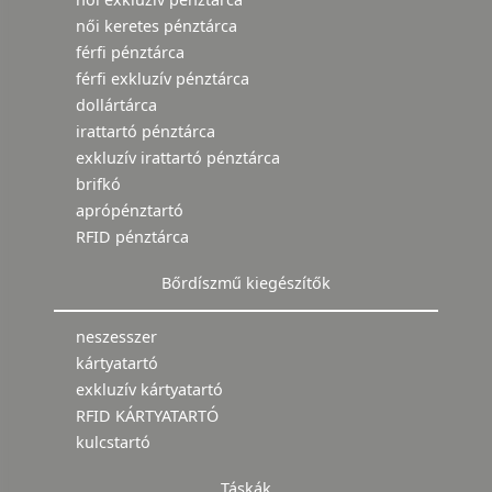
női keretes pénztárca
férfi pénztárca
férfi exkluzív pénztárca
dollártárca
irattartó pénztárca
exkluzív irattartó pénztárca
brifkó
aprópénztartó
RFID pénztárca
Bőrdíszmű kiegészítők
neszesszer
kártyatartó
exkluzív kártyatartó
RFID KÁRTYATARTÓ
kulcstartó
Táskák