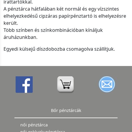
irattartókkal.
A pénztárca hátfalában két normál és egy vízszintes
elhelyezkedésű cipzáras papírpénztartó is elhelyezésre
került.
Több színben és színkombinációban kínáljuk
áruházunkban.
Egyedi külsejű díszdobozba csomagolva szállítjuk.
Bőr pénztárcák
női pénztárca
női exkluzív pénztárca