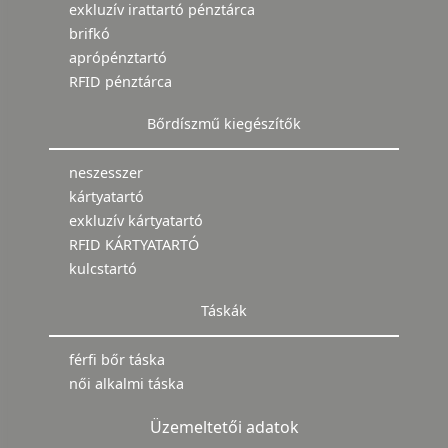
exkluzív irattartó pénztárca
brifkó
aprópénztartó
RFID pénztárca
Bőrdíszmű kiegészítők
neszesszer
kártyatartó
exkluzív kártyatartó
RFID KÁRTYATARTÓ
kulcstartó
Táskák
férfi bőr táska
női alkalmi táska
Üzemeltetői adatok