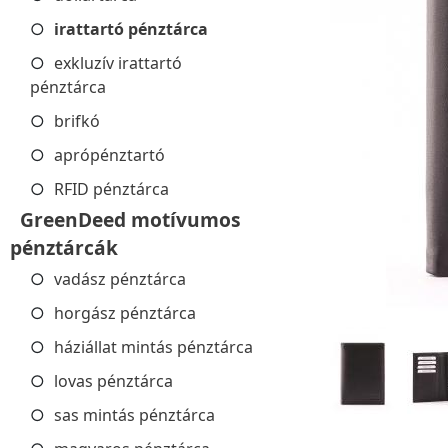
irattartó pénztárca
exkluzív irattartó
pénztárca
brifkó
aprópénztartó
RFID pénztárca
GreenDeed motívumos
pénztárcák
vadász pénztárca
horgász pénztárca
háziállat mintás pénztárca
lovas pénztárca
sas mintás pénztárca