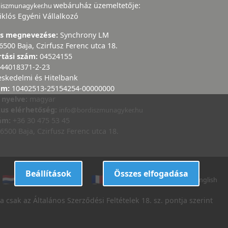
webáruház üzemeltetője:
diszmunagyker.hu
iklós Egyéni Vállalkozó
ás megnevezése:
Synchrony LM
6500 Baja, Czirfusz Ferenc utca 18.
rtási szám:
04524155
44018371-2-23
eskedelmi és Hitelbank
ám:
10402513-25154254-00000000
 nyelve:
magyar
kus elérhetőség:
info@bordiszmunagyker.hu
zám:
+36 30 475 53 45
6500 Baja, Czirfusz Ferenc utca 18.
Beállítások
Összes elfogadása
dutch
danish
french
italian
english
 csak az Általános Szerződési Feltételek 18. sz. pontja szerint