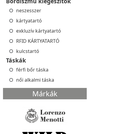
Bőrdíszmű kiegészítők
neszesszer
kártyatartó
exkluzív kártyatartó
RFID KÁRTYATARTÓ
kulcstartó
Táskák
férfi bőr táska
női alkalmi táska
Márkák