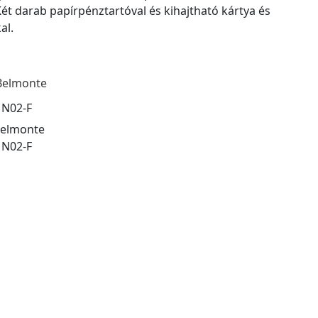
. Két darab papírpénztartóval és kihajtható kártya és
kal.
Belmonte
:
N02-F
elmonte
:
N02-F