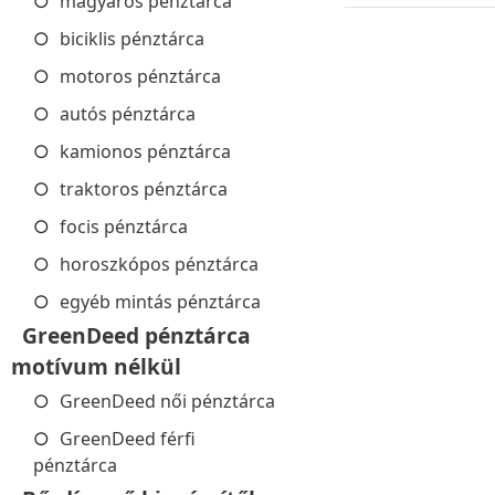
magyaros pénztárca
biciklis pénztárca
motoros pénztárca
autós pénztárca
kamionos pénztárca
traktoros pénztárca
focis pénztárca
horoszkópos pénztárca
egyéb mintás pénztárca
GreenDeed pénztárca
motívum nélkül
GreenDeed női pénztárca
GreenDeed férfi
pénztárca