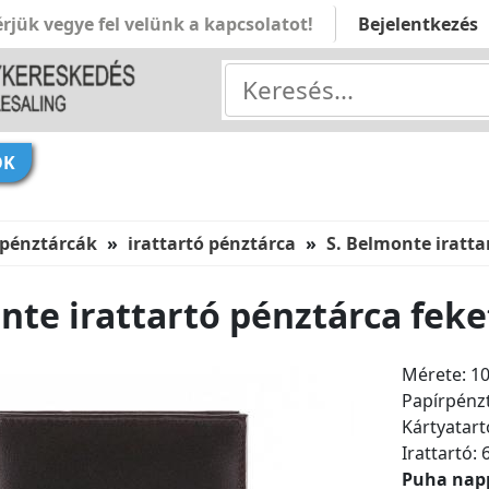
rjük vegye fel velünk a kapcsolatot!
Bejelentkezés
ÓK
 pénztárcák
irattartó pénztárca
S. Belmonte iratta
nte irattartó pénztárca fek
Mérete: 10
Papírpénzt
Kártyatart
Irattartó: 
Puha nap