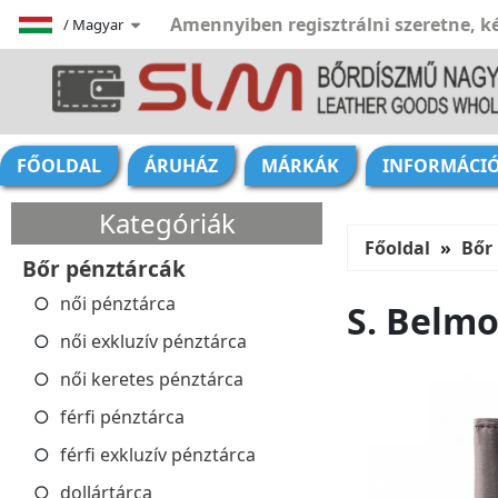
Amennyiben regisztrálni szeretne, ké
/
Magyar
FŐOLDAL
ÁRUHÁZ
MÁRKÁK
INFORMÁCI
Kategóriák
Főoldal
Bőr
Bőr pénztárcák
női pénztárca
S. Belmo
női exkluzív pénztárca
női keretes pénztárca
férfi pénztárca
férfi exkluzív pénztárca
dollártárca