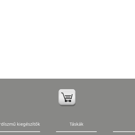
rdíszmű kiegészítők
Táskák