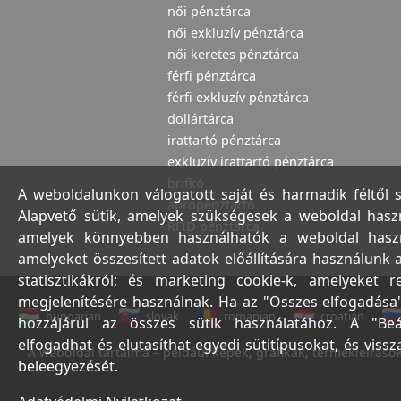
női pénztárca
női exkluzív pénztárca
női keretes pénztárca
férfi pénztárca
férfi exkluzív pénztárca
dollártárca
irattartó pénztárca
exkluzív irattartó pénztárca
brifkó
A weboldalunkon válogatott saját és harmadik féltől 
aprópénztartó
Alapvető sütik, amelyek szükségesek a weboldal haszná
RFID pénztárca
amelyek könnyebben használhatók a weboldal használ
amelyeket összesített adatok előállítására használunk 
statisztikákról; és marketing cookie-k, amelyeket 
megjelenítésére használnak. Ha az "Összes elfogadása"
hungarian
slovak
romanian
croatian
hozzájárul az összes sütik használatához. A "Beá
elfogadhat és elutasíthat egyedi sütitípusokat, és viss
A weboldal tartalma – például képek, grafikák, termékleírások,
beleegyezését.