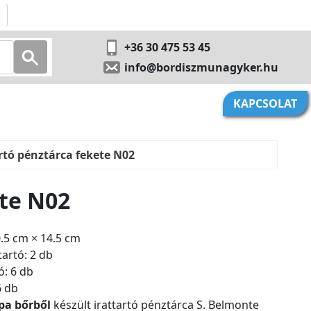
+36 30 475 53 45
info@bordiszmunagyker.hu
KAPCSOLAT
rtó pénztárca fekete N02
ete N02
.5 cm × 14.5 cm
artó: 2 db
ó: 6 db
6 db
pa bőrből
készült irattartó pénztárca S. Belmonte