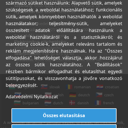
származó sütiket használunk: Alapvető sütik, amelyek
Székhely:
6500 Baja, Czirfusz Ferenc utca 18.
szükségesek a weboldal használatához; funkcionális
Nyilvántartási szám:
04524155
sütik, amelyek könnyebben használhatók a weboldal
Adószám:
44018371-2-23
használatakor; teljesítmény-sütik, amelyeket
Bank:
Kereskedelmi és Hitelbank
Számlaszám:
10402513-25154254-00000000
összesített adatok előállítására használunk a
Szerződés nyelve:
magyar
weboldal használatáról és a statisztikákról; és
Elektronikus elérhetőség:
marketing cookie-k, amelyeket releváns tartalom és
info@bordiszmunagyker.hu
reklám megjelenítésére használnak. Ha az "Összes
Telefonszám:
+36 30 475 53 45
elfogadása" lehetőséget választja, akkor hozzájárul
Postacím:
6500 Baja, Czirfusz Ferenc utca 18.
az összes sütik használatához. A "Beállítások"
részben bármikor elfogadhat és elutasíthat egyedi
sütitípusokat, és visszavonhatja a jövőre vonatkozó
beleegyezését.
hungarian
slovak
romanian
croatian
slovenian
polish
deutch
czech
Adatvédelmi Nyilatkozat
bulgarian
dutch
danish
french
italian
english
Összes elutasítása
A weboldal tartalma – például képek, grafikák, termékleírások,