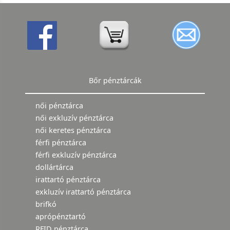
Bőr pénztárcák
női pénztárca
női exkluzív pénztárca
női keretes pénztárca
férfi pénztárca
férfi exkluzív pénztárca
dollártárca
irattartó pénztárca
exkluzív irattartó pénztárca
brifkó
aprópénztartó
RFID pénztárca