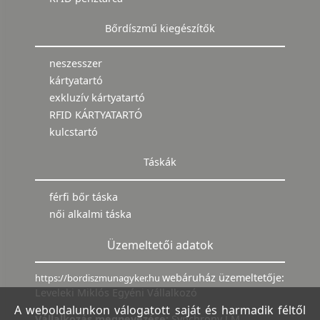
Bőrdíszmű kiegészítők
neszesszer
kártyatartó
exkluzív kártyatartó
RFID KÁRTYATARTÓ
kulcstartó
Táskák
férfi bőr táska
női alkalmi táska
Üzemeltetői adatok
webáruház üzemeltetője:
https://bordiszmunagyker.hu
Leveleki Miklós Egyéni Vállalkozó
A weboldalunkon válogatott saját és harmadik féltől
Vállalkozás megnevezése:
Synchrony LM