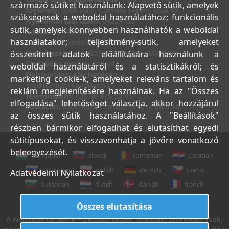
származó sütiket használunk: Alapvető sütik, amelyek
Székhely:
6500 Baja, Czirfusz Ferenc utca 18.
szükségesek a weboldal használatához; funkcionális
Nyilvántartási szám:
04524155
sütik, amelyek könnyebben használhatók a weboldal
Adószám:
44018371-2-23
használatakor; teljesítmény-sütik, amelyeket
Bank:
Kereskedelmi és Hitelbank
Számlaszám:
10402513-25154254-00000000
összesített adatok előállítására használunk a
Szerződés nyelve:
magyar
weboldal használatáról és a statisztikákról; és
Elektronikus elérhetőség:
marketing cookie-k, amelyeket releváns tartalom és
info@bordiszmunagyker.hu
reklám megjelenítésére használnak. Ha az "Összes
Telefonszám:
+36 30 475 53 45
elfogadása" lehetőséget választja, akkor hozzájárul
Postacím:
6500 Baja, Czirfusz Ferenc utca 18.
az összes sütik használatához. A "Beállítások"
részben bármikor elfogadhat és elutasíthat egyedi
sütitípusokat, és visszavonhatja a jövőre vonatkozó
beleegyezését.
hungarian
slovak
romanian
croatian
slovenian
polish
deutch
czech
Adatvédelmi Nyilatkozat
bulgarian
dutch
danish
french
italian
english
Összes elutasítása
A weboldal tartalma – például képek, grafikák, termékleírások,