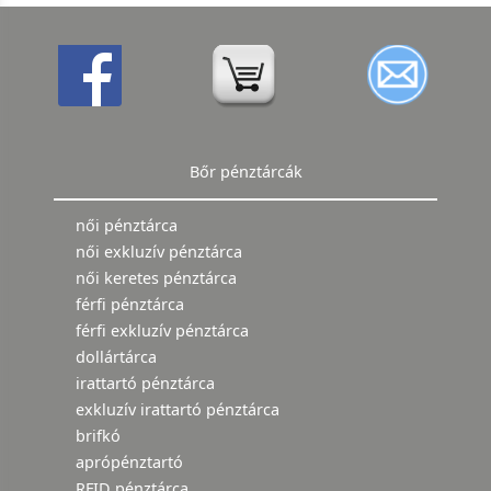
Bőr pénztárcák
női pénztárca
női exkluzív pénztárca
női keretes pénztárca
férfi pénztárca
férfi exkluzív pénztárca
dollártárca
irattartó pénztárca
exkluzív irattartó pénztárca
brifkó
aprópénztartó
RFID pénztárca