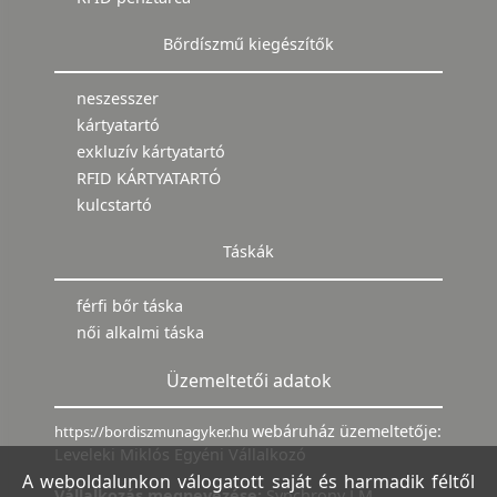
Bőrdíszmű kiegészítők
neszesszer
kártyatartó
exkluzív kártyatartó
RFID KÁRTYATARTÓ
kulcstartó
Táskák
férfi bőr táska
női alkalmi táska
Üzemeltetői adatok
webáruház üzemeltetője:
https://bordiszmunagyker.hu
Leveleki Miklós Egyéni Vállalkozó
A weboldalunkon válogatott saját és harmadik féltől
Vállalkozás megnevezése:
Synchrony LM