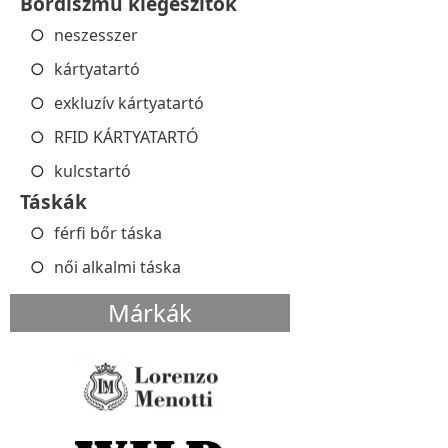
Bőrdíszmű kiegészítők
neszesszer
kártyatartó
exkluzív kártyatartó
RFID KÁRTYATARTÓ
kulcstartó
Táskák
férfi bőr táska
női alkalmi táska
Márkák