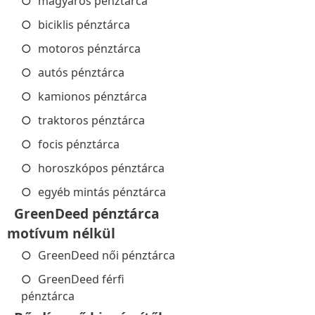
magyaros pénztárca
biciklis pénztárca
motoros pénztárca
autós pénztárca
kamionos pénztárca
traktoros pénztárca
focis pénztárca
horoszkópos pénztárca
egyéb mintás pénztárca
GreenDeed pénztárca
motívum nélkül
GreenDeed női pénztárca
GreenDeed férfi
pénztárca