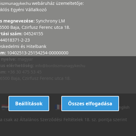
webáruház üzemeltetője:
diszmunagyker.hu
iklós Egyéni Vállalkozó
ás megnevezése:
Synchrony LM
6500 Baja, Czirfusz Ferenc utca 18.
rtási szám:
04524155
44018371-2-23
eskedelmi és Hitelbank
ám:
10402513-25154254-00000000
 nyelve:
magyar
kus elérhetőség:
info@bordiszmunagyker.hu
zám:
+36 30 475 53 45
6500 Baja, Czirfusz Ferenc utca 18.
Beállítások
Összes elfogadása
dutch
danish
french
italian
english
 csak az Általános Szerződési Feltételek 18. sz. pontja szerint