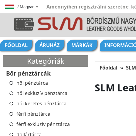
Amennyiben regisztrálni szeretne, ké
/
Magyar
FŐOLDAL
ÁRUHÁZ
MÁRKÁK
INFORMÁCI
Kategóriák
Főoldal
SLM
Bőr pénztárcák
női pénztárca
SLM Lea
női exkluzív pénztárca
női keretes pénztárca
férfi pénztárca
férfi exkluzív pénztárca
dollártárca