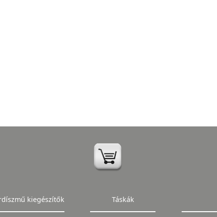
rdíszmű kiegészítők
Táskák