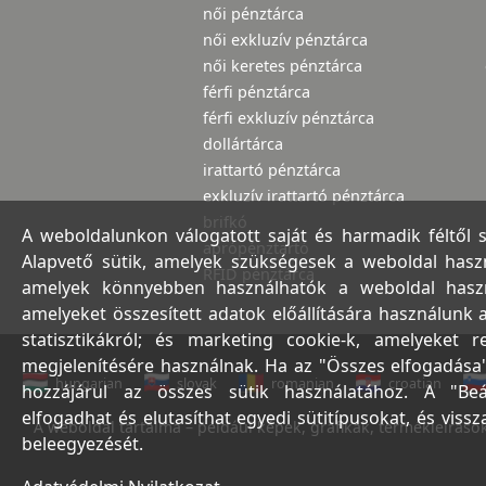
női pénztárca
női exkluzív pénztárca
női keretes pénztárca
férfi pénztárca
férfi exkluzív pénztárca
dollártárca
irattartó pénztárca
exkluzív irattartó pénztárca
brifkó
A weboldalunkon válogatott saját és harmadik féltől 
aprópénztartó
Alapvető sütik, amelyek szükségesek a weboldal haszná
RFID pénztárca
amelyek könnyebben használhatók a weboldal használ
amelyeket összesített adatok előállítására használunk 
statisztikákról; és marketing cookie-k, amelyeket 
megjelenítésére használnak. Ha az "Összes elfogadása"
hungarian
slovak
romanian
croatian
hozzájárul az összes sütik használatához. A "Beá
elfogadhat és elutasíthat egyedi sütitípusokat, és viss
A weboldal tartalma – például képek, grafikák, termékleírások,
beleegyezését.