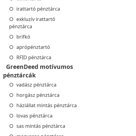
irattartó pénztárca
exkluzív irattartó
pénztárca
brifkó
aprópénztartó
RFID pénztárca
GreenDeed motívumos
pénztárcák
vadász pénztárca
horgász pénztárca
háziállat mintás pénztárca
lovas pénztárca
sas mintás pénztárca