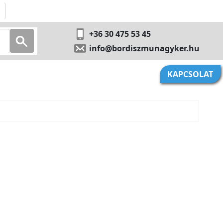
+36 30 475 53 45
info@bordiszmunagyker.hu
KAPCSOLAT