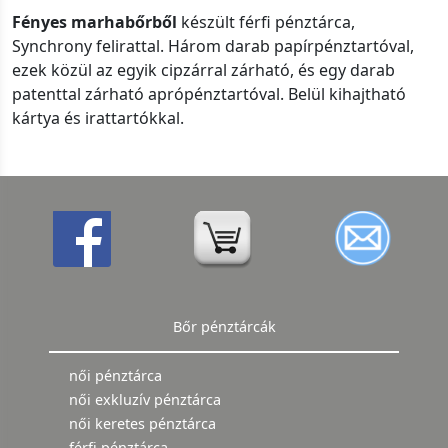
Fényes marhabőrből
készült férfi pénztárca,
Synchrony felirattal. Három darab papírpénztartóval,
ezek közül az egyik cipzárral zárható, és egy darab
patenttal zárható aprópénztartóval. Belül kihajtható
kártya és irattartókkal.
Bőr pénztárcák
női pénztárca
női exkluzív pénztárca
női keretes pénztárca
férfi pénztárca