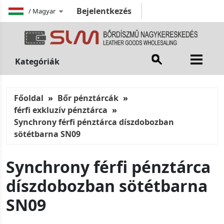
Bejelentkezés
/
Magyar
Kategóriák
Főoldal
Bőr pénztárcák
férfi exkluzív pénztárca
Synchrony férfi pénztárca díszdobozban
sötétbarna SN09
Synchrony férfi pénztárca
díszdobozban sötétbarna
SN09