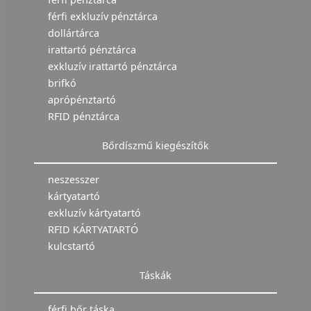
férfi exkluzív pénztárca
dollártárca
irattartó pénztárca
exkluzív irattartó pénztárca
brifkó
aprópénztartó
RFID pénztárca
Bőrdíszmű kiegészítők
neszesszer
kártyatartó
exkluzív kártyatartó
RFID KÁRTYATARTÓ
kulcstartó
Táskák
férfi bőr táska