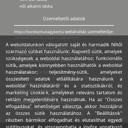
női alkalmi táska
Üzemeltetői adatok
webáruház üzemeltetője:
https://bordiszmunagyker.hu
Leveleki Miklós Egyéni Vállalkozó
A weboldalunkon válogatott saját és harmadik féltől
Vállalkozás megnevezése:
Synchrony LM
származó sütiket használunk: Alapvető sütik, amelyek
Székhely:
6500 Baja, Czirfusz Ferenc utca 18.
szükségesek a weboldal használatához; funkcionális
Nyilvántartási szám:
04524155
sütik, amelyek könnyebben használhatók a weboldal
Adószám:
44018371-2-23
használatakor; teljesítmény-sütik, amelyeket
Bank:
Kereskedelmi és Hitelbank
Számlaszám:
10402513-25154254-00000000
összesített adatok előállítására használunk a
Szerződés nyelve:
magyar
weboldal használatáról és a statisztikákról; és
Elektronikus elérhetőség:
marketing cookie-k, amelyeket releváns tartalom és
info@bordiszmunagyker.hu
reklám megjelenítésére használnak. Ha az "Összes
Telefonszám:
+36 30 475 53 45
elfogadása" lehetőséget választja, akkor hozzájárul
Postacím:
6500 Baja, Czirfusz Ferenc utca 18.
az összes sütik használatához. A "Beállítások"
részben bármikor elfogadhat és elutasíthat egyedi
sütitípusokat, és visszavonhatja a jövőre vonatkozó