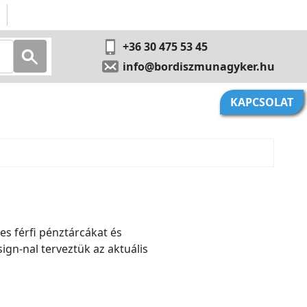
+36 30 475 53 45
info@bordiszmunagyker.hu
KAPCSOLAT
s férfi pénztárcákat és
gn-nal terveztük az aktuális