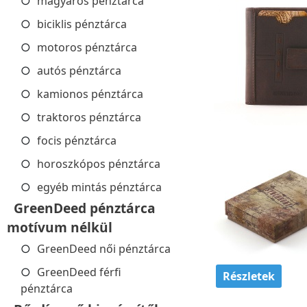
magyaros pénztárca
biciklis pénztárca
motoros pénztárca
autós pénztárca
kamionos pénztárca
traktoros pénztárca
focis pénztárca
horoszkópos pénztárca
egyéb mintás pénztárca
GreenDeed pénztárca
motívum nélkül
GreenDeed női pénztárca
GreenDeed férfi
Részletek
pénztárca