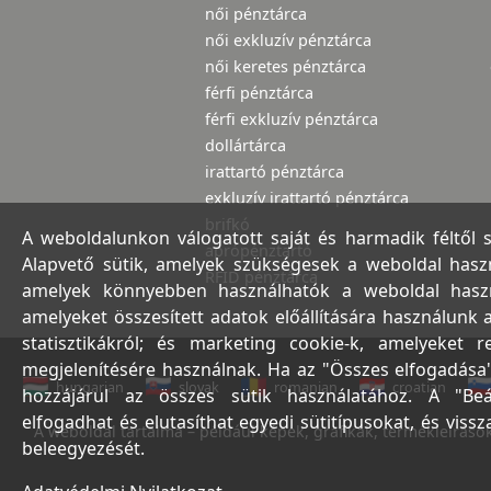
női pénztárca
női exkluzív pénztárca
női keretes pénztárca
férfi pénztárca
férfi exkluzív pénztárca
dollártárca
irattartó pénztárca
exkluzív irattartó pénztárca
brifkó
A weboldalunkon válogatott saját és harmadik féltől 
aprópénztartó
Alapvető sütik, amelyek szükségesek a weboldal haszná
RFID pénztárca
amelyek könnyebben használhatók a weboldal használ
amelyeket összesített adatok előállítására használunk 
statisztikákról; és marketing cookie-k, amelyeket 
megjelenítésére használnak. Ha az "Összes elfogadása"
hungarian
slovak
romanian
croatian
hozzájárul az összes sütik használatához. A "Beá
elfogadhat és elutasíthat egyedi sütitípusokat, és viss
A weboldal tartalma – például képek, grafikák, termékleírások,
beleegyezését.