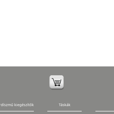
rdíszmű kiegészítők
Táskák