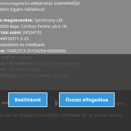
webáruház üzemeltetője:
diszmunagyker.hu
iklós Egyéni Vállalkozó
ás megnevezése:
Synchrony LM
6500 Baja, Czirfusz Ferenc utca 18.
rtási szám:
04524155
44018371-2-23
eskedelmi és Hitelbank
ám:
10402513-25154254-00000000
 nyelve:
magyar
kus elérhetőség:
info@bordiszmunagyker.hu
zám:
+36 30 475 53 45
6500 Baja, Czirfusz Ferenc utca 18.
Beállítások
Összes elfogadása
dutch
danish
french
italian
english
 csak az Általános Szerződési Feltételek 18. sz. pontja szerint