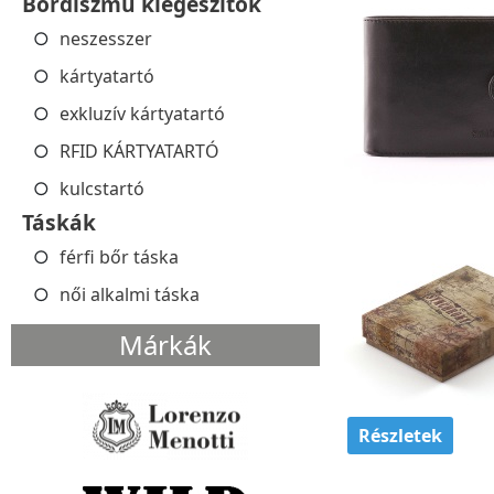
Bőrdíszmű kiegészítők
neszesszer
kártyatartó
exkluzív kártyatartó
RFID KÁRTYATARTÓ
kulcstartó
Táskák
férfi bőr táska
női alkalmi táska
Márkák
Részletek