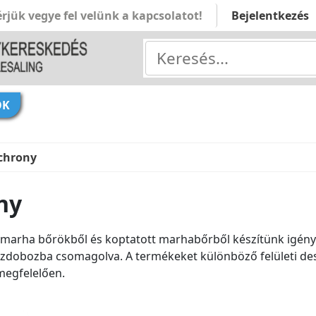
rjük vegye fel velünk a kapcsolatot!
Bejelentkezés
ÓK
chrony
ny
marha bőrökből és koptatott marhabőrből készítünk igénye
szdobozba csomagolva. A termékeket különböző felületi desi
megfelelően.