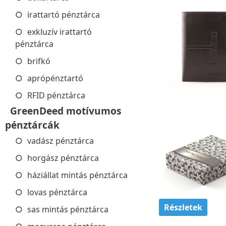
irattartó pénztárca
exkluzív irattartó
pénztárca
brifkó
aprópénztartó
RFID pénztárca
GreenDeed motívumos
pénztárcák
vadász pénztárca
horgász pénztárca
háziállat mintás pénztárca
lovas pénztárca
Részletek
sas mintás pénztárca