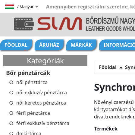
Amennyiben regisztrálni szeretne, ké
/
Magyar
FŐOLDAL
ÁRUHÁZ
MÁRKÁK
INFORMÁCI
Kategóriák
Főoldal
Syn
Bőr pénztárcák
női pénztárca
Synchro
női exkluzív pénztárca
Növényi cserzésű 
női keretes pénztárca
kártyatartókat dí
férfi pénztárca
divattrendeknek 
férfi exkluzív pénztárca
Termékek
dollártárca