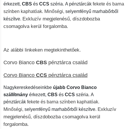
érkezett,
CBS
és
CCS
széria. A pénztárcák
fekete és barna
színben kaphatóak. Minőségi,
selyemfényű marhabőrből
Exkluzív megjelenésű, díszdobozba
készítve
.
csomagolva kerül forgalomba.
Az alábbi linkeken megtekinthetőek.
Corvo Bianco
CBS
pénztárca család
Corvo Bianco
CCS
pénztárca család
Nagykereskedéseinkbe
újabb Corvo Bianco
szállítmány
érkezett,
CBS
és
CCS
széria. A
pénztárcák
fekete és barna színben kaphatóak.
Exkluzív
Minőségi,
selyemfényű marhabőrből készítve
.
megjelenésű, díszdobozba csomagolva kerül
forgalomba.