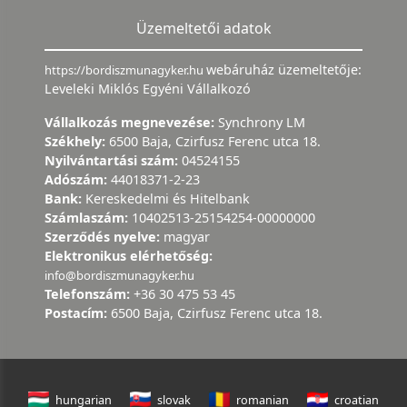
Üzemeltetői adatok
webáruház üzemeltetője:
https://bordiszmunagyker.hu
Leveleki Miklós Egyéni Vállalkozó
Vállalkozás megnevezése:
Synchrony LM
Székhely:
6500 Baja, Czirfusz Ferenc utca 18.
Nyilvántartási szám:
04524155
Adószám:
44018371-2-23
Bank:
Kereskedelmi és Hitelbank
Számlaszám:
10402513-25154254-00000000
Szerződés nyelve:
magyar
Elektronikus elérhetőség:
info@bordiszmunagyker.hu
Telefonszám:
+36 30 475 53 45
Postacím:
6500 Baja, Czirfusz Ferenc utca 18.
hungarian
slovak
romanian
croatian