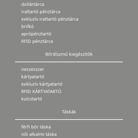
dollártárca
irattartó pénztárca
exkluzív irattartó pénztárca
brifkó
aprópénztartó
RFID pénztárca
Bőrdíszmű kiegészítők
neszesszer
kártyatartó
exkluzív kártyatartó
RFID KÁRTYATARTÓ
kulcstartó
Táskák
férfi bőr táska
női alkalmi táska