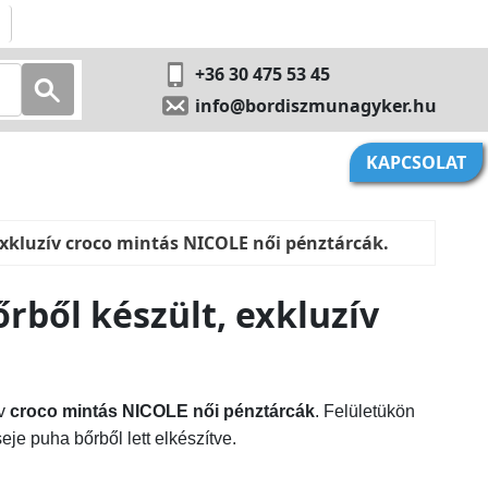
+36 30 475 53 45
info@bordiszmunagyker.hu
KAPCSOLAT
exkluzív croco mintás NICOLE női pénztárcák.
rből készült, exkluzív
.
ív
croco mintás NICOLE női pénztárcák
. Felületükön
eje puha bőrből lett elkészítve.