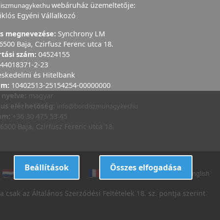
webáruház üzemeltetője:
diszmunagyker.hu
iklós Egyéni Vállalkozó
ás megnevezése:
Synchrony LM
6500 Baja, Czirfusz Ferenc utca 18.
rtási szám:
04524155
44018371-2-23
eskedelmi és Hitelbank
ám:
10402513-25154254-00000000
 nyelve:
magyar
kus elérhetőség:
info@bordiszmunagyker.hu
zám:
+36 30 475 53 45
6500 Baja, Czirfusz Ferenc utca 18.
Beállítások
Összes elfogadása
dutch
danish
french
italian
english
 csak az Általános Szerződési Feltételek 18. sz. pontja szerint