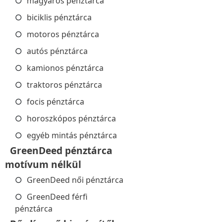
magyaros pénztárca
biciklis pénztárca
motoros pénztárca
autós pénztárca
kamionos pénztárca
traktoros pénztárca
focis pénztárca
horoszkópos pénztárca
egyéb mintás pénztárca
GreenDeed pénztárca
motívum nélkül
GreenDeed női pénztárca
GreenDeed férfi
pénztárca