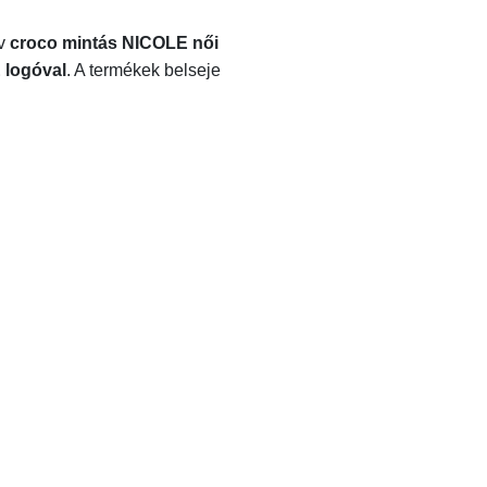
ív
croco mintás NICOLE női
 logóval
. A termékek belseje