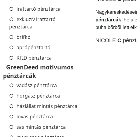
irattartó pénztárca
Nagykereskedésein
exkluzív irattartó
pénztárcák
. Felül
pénztárca
puha bőrből lett elk
brifkó
NICOLE
C
pénzt
aprópénztartó
RFID pénztárca
GreenDeed motívumos
pénztárcák
vadász pénztárca
horgász pénztárca
háziállat mintás pénztárca
lovas pénztárca
sas mintás pénztárca