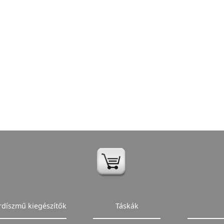
rdíszmű kiegészítők
Táskák