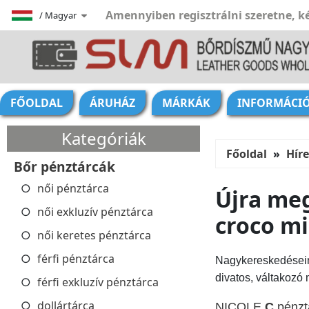
Amennyiben regisztrálni szeretne, ké
/
Magyar
FŐOLDAL
ÁRUHÁZ
MÁRKÁK
INFORMÁCI
Kategóriák
Főoldal
Hír
Bőr pénztárcák
női pénztárca
Újra meg
női exkluzív pénztárca
croco mi
női keretes pénztárca
férfi pénztárca
Nagykereskedésein
divatos, váltakozó
férfi exkluzív pénztárca
dollártárca
NICOLE
C
pénzt