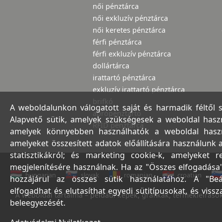
női pénztárca
női exkluzív pénztárca
női keretes pénztárca
férfi pénztárca
férfi exkluzív pénztárca
dollártárca
irattartó pénztárca
exkluzív irattartó pénztárca
brifkó
A weboldalunkon válogatott saját és harmadik féltől 
aprópénztartó
Alapvető sütik, amelyek szükségesek a weboldal haszná
RFID pénztárca
amelyek könnyebben használhatók a weboldal használ
amelyeket összesített adatok előállítására használunk 
statisztikákról; és marketing cookie-k, amelyeket 
megjelenítésére használnak. Ha az "Összes elfogadása"
hungarian
slovak
romanian
croatian
hozzájárul az összes sütik használatához. A "Beá
elfogadhat és elutasíthat egyedi sütitípusokat, és viss
A weboldal tartalma – például képek, grafikák, termékleírások,
beleegyezését.