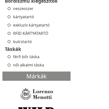
Bőrdíszmű kiegészítők
neszesszer
kártyatartó
exkluzív kártyatartó
RFID KÁRTYATARTÓ
kulcstartó
Táskák
férfi bőr táska
női alkalmi táska
Márkák