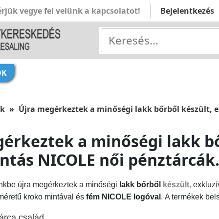
rjük vegye fel velünk a kapcsolatot!
Bejelentkezés
ÓK
ek
Újra megérkeztek a minőségi lakk bőrből készült, 
érkeztek a minőségi lakk bő
ntás NICOLE női pénztárcák
kbe újra megérkeztek a minőségi
lakk bőrből
készült
,
exkluz
 méretű kroko mintával és
fém NICOLE logóval
. A termékek bels
árca család