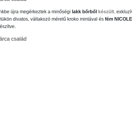
kbe újra megérkeztek a minőségi
lakk bőrből
készült
,
exkluz
etükön divatos, váltakozó méretű kroko mintával és
fém NICOLE
észítve.
árca család