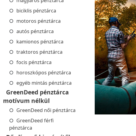
magyaros pénztárca
biciklis pénztárca
motoros pénztárca
autós pénztárca
kamionos pénztárca
traktoros pénztárca
focis pénztárca
horoszkópos pénztárca
egyéb mintás pénztárca
GreenDeed pénztárca
motívum nélkül
GreenDeed női pénztárca
GreenDeed férfi
pénztárca