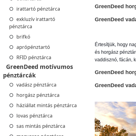
GreenDeed hor
irattartó pénztárca
exkluzív irattartó
GreenDeed vad
pénztárca
brifkó
Értesítjük, hogy n
aprópénztartó
és horgász pénztárc
RFID pénztárca
vaddisznó, fácán, 
GreenDeed motívumos
GreenDeed hor
pénztárcák
vadász pénztárca
GreenDeed vad
horgász pénztárca
háziállat mintás pénztárca
lovas pénztárca
sas mintás pénztárca