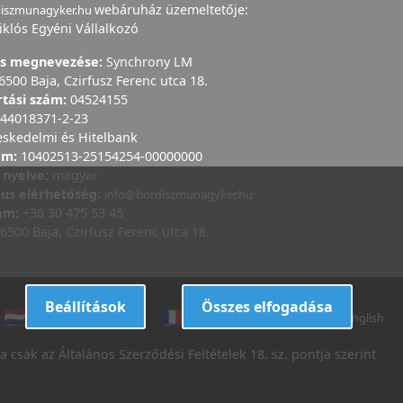
webáruház üzemeltetője:
diszmunagyker.hu
iklós Egyéni Vállalkozó
ás megnevezése:
Synchrony LM
6500 Baja, Czirfusz Ferenc utca 18.
rtási szám:
04524155
44018371-2-23
eskedelmi és Hitelbank
ám:
10402513-25154254-00000000
 nyelve:
magyar
kus elérhetőség:
info@bordiszmunagyker.hu
zám:
+36 30 475 53 45
6500 Baja, Czirfusz Ferenc utca 18.
Beállítások
Összes elfogadása
dutch
danish
french
italian
english
 csak az Általános Szerződési Feltételek 18. sz. pontja szerint