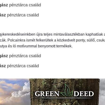
gász
pénztárca család
ász
pénztárca család
agykereskedéseinkben újra teljes mintaválasztékban kaphatóa
ák. Polcainkra ismét felkerültek a közkedvelt ponty, süllő, csuk
kutya és ló motívummal benyomott termékek.
gász
pénztárca család
ász
pénztárca család