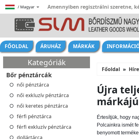
Amennyiben regisztrálni szeretne, ké
/
Magyar
FŐOLDAL
ÁRUHÁZ
MÁRKÁK
INFORMÁCI
Kategóriák
Főoldal
Hír
Bőr pénztárcák
női pénztárca
Újra tel
női exkluzív pénztárca
márkájú 
női keretes pénztárca
férfi pénztárca
Értesítjük, hogy n
Polcainkra ismét fe
férfi exkluzív pénztárca
benyomott terméke
dollártárca