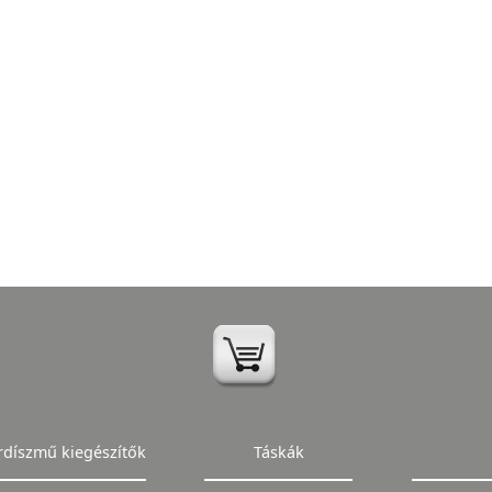
rdíszmű kiegészítők
Táskák