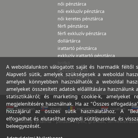
női pénztárca
női exkluzív pénztárca
női keretes pénztárca
férfi pénztárca
férfi exkluzív pénztárca
dollártárca
irattartó pénztárca
exkluzív irattartó pénztárca
brifkó
A weboldalunkon válogatott saját és harmadik féltől 
aprópénztartó
Alapvető sütik, amelyek szükségesek a weboldal haszná
RFID pénztárca
amelyek könnyebben használhatók a weboldal használ
amelyeket összesített adatok előállítására használunk 
statisztikákról; és marketing cookie-k, amelyeket 
megjelenítésére használnak. Ha az "Összes elfogadása"
hungarian
slovak
romanian
croatian
hozzájárul az összes sütik használatához. A "Beá
elfogadhat és elutasíthat egyedi sütitípusokat, és viss
A weboldal tartalma – például képek, grafikák, termékleírások,
beleegyezését.