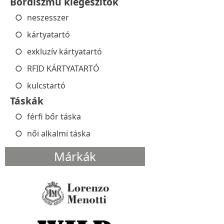
Bőrdíszmű kiegészítők
neszesszer
kártyatartó
exkluzív kártyatartó
RFID KÁRTYATARTÓ
kulcstartó
Táskák
férfi bőr táska
női alkalmi táska
Márkák