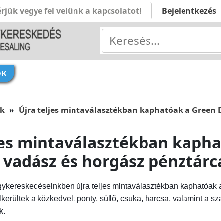
rjük vegye fel velünk a kapcsolatot!
Bejelentkezés
ÓK
ek
Újra teljes mintaválasztékban kaphatóak a Green 
jes mintaválasztékban kaph
vadász és horgász pénztárc
agykereskedéseinkben újra teljes mintaválasztékban kaphatóak
lkerültek a közkedvelt ponty, süllő, csuka, harcsa, valamint a s
k.