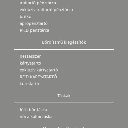
irattartó pénztárca
exkluzív irattartó pénztárca
brifkó
aprópénztartó
RFID pénztárca
Bőrdíszmű kiegészítők
neszesszer
kártyatartó
exkluzív kártyatartó
RFID KÁRTYATARTÓ
kulcstartó
Táskák
férfi bőr táska
női alkalmi táska