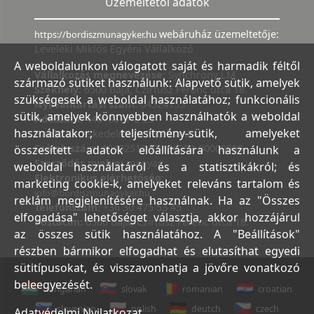
Üzemeltetői adatok
webáruház üzemeltetője:
https://bordiszmunagyker.hu
Leveleki Miklós Egyéni Vállalkozó
A weboldalunkon válogatott saját és harmadik féltől
Vállalkozás megnevezése:
Synchrony LM
származó sütiket használunk: Alapvető sütik, amelyek
Székhely:
6500 Baja, Czirfusz Ferenc utca 18.
szükségesek a weboldal használatához; funkcionális
Nyilvántartási szám:
04524155
sütik, amelyek könnyebben használhatók a weboldal
Adószám:
44018371-2-23
használatakor; teljesítmény-sütik, amelyeket
Bank:
Kereskedelmi és Hitelbank
Számlaszám:
10402513-25154254-00000000
összesített adatok előállítására használunk a
Szerződés nyelve:
magyar
weboldal használatáról és a statisztikákról; és
Elektronikus elérhetőség:
marketing cookie-k, amelyeket releváns tartalom és
info@bordiszmunagyker.hu
reklám megjelenítésére használnak. Ha az "Összes
Telefonszám:
+36 30 475 53 45
elfogadása" lehetőséget választja, akkor hozzájárul
Postacím:
6500 Baja, Czirfusz Ferenc utca 18.
az összes sütik használatához. A "Beállítások"
részben bármikor elfogadhat és elutasíthat egyedi
sütitípusokat, és visszavonhatja a jövőre vonatkozó
beleegyezését.
hungarian
slovak
romanian
croatian
slovenian
polish
deutch
czech
Adatvédelmi Nyilatkozat