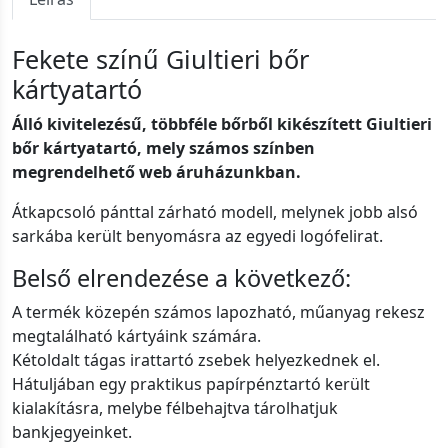
Fekete színű Giultieri bőr
kártyatartó
Álló kivitelezésű, többféle bőrből kikészített Giultieri
bőr kártyatartó, mely számos színben
megrendelhető web áruházunkban.
Átkapcsoló pánttal zárható modell, melynek jobb alsó
sarkába került benyomásra az egyedi logófelirat.
Belső elrendezése a következő:
A termék közepén számos lapozható, műanyag rekesz
megtalálható kártyáink számára.
Kétoldalt tágas irattartó zsebek helyezkednek el.
Hátuljában egy praktikus papírpénztartó került
kialakításra, melybe félbehajtva tárolhatjuk
bankjegyeinket.