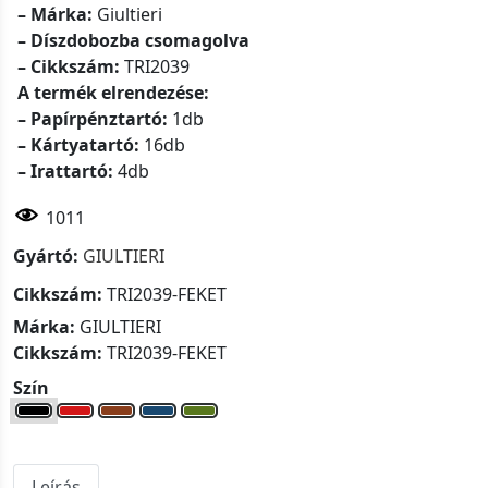
– Márka:
Giultieri
– Díszdobozba csomagolva
– Cikkszám:
TRI2039
A termék elrendezése:
– Papírpénztartó:
1db
– Kártyatartó:
16db
– Irattartó:
4db
1011
Gyártó:
GIULTIERI
Cikkszám:
TRI2039-FEKET
Márka:
GIULTIERI
Cikkszám:
TRI2039-FEKET
Szín
Leírás