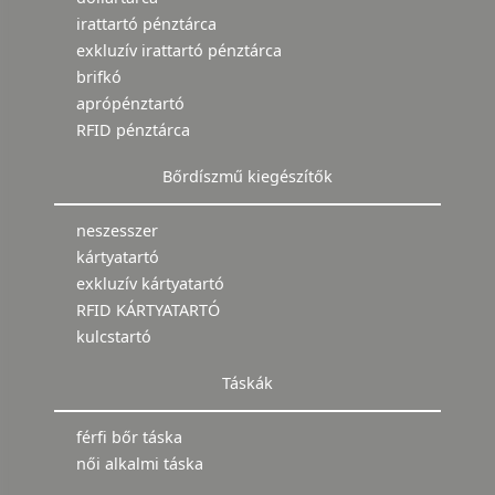
irattartó pénztárca
exkluzív irattartó pénztárca
brifkó
aprópénztartó
RFID pénztárca
Bőrdíszmű kiegészítők
neszesszer
kártyatartó
exkluzív kártyatartó
RFID KÁRTYATARTÓ
kulcstartó
Táskák
férfi bőr táska
női alkalmi táska