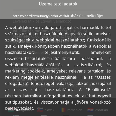
Üzemeltetői adatok
webáruház üzemeltetője:
https://bordiszmunagyker.hu
Leveleki Miklós Egyéni Vállalkozó
A weboldalunkon válogatott saját és harmadik féltől
Vállalkozás megnevezése:
Synchrony LM
származó sütiket használunk: Alapvető sütik, amelyek
Székhely:
6500 Baja, Czirfusz Ferenc utca 18.
szükségesek a weboldal használatához; funkcionális
Nyilvántartási szám:
04524155
sütik, amelyek könnyebben használhatók a weboldal
Adószám:
44018371-2-23
használatakor; teljesítmény-sütik, amelyeket
Bank:
Kereskedelmi és Hitelbank
Számlaszám:
10402513-25154254-00000000
összesített adatok előállítására használunk a
Szerződés nyelve:
magyar
weboldal használatáról és a statisztikákról; és
Elektronikus elérhetőség:
marketing cookie-k, amelyeket releváns tartalom és
info@bordiszmunagyker.hu
reklám megjelenítésére használnak. Ha az "Összes
Telefonszám:
+36 30 475 53 45
elfogadása" lehetőséget választja, akkor hozzájárul
Postacím:
6500 Baja, Czirfusz Ferenc utca 18.
az összes sütik használatához. A "Beállítások"
részben bármikor elfogadhat és elutasíthat egyedi
sütitípusokat, és visszavonhatja a jövőre vonatkozó
beleegyezését.
hungarian
slovak
romanian
croatian