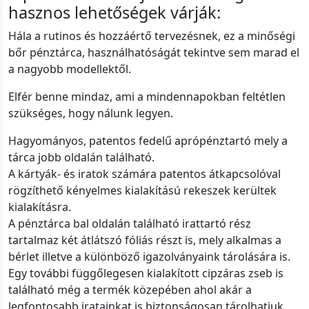
hasznos lehetőségek várják:
Hála a rutinos és hozzáértő tervezésnek, ez a minőségi
bőr pénztárca, használhatóságát tekintve sem marad el
a nagyobb modellektől.
Elfér benne mindaz, ami a mindennapokban feltétlen
szükséges, hogy nálunk legyen.
Hagyományos, patentos fedelű aprópénztartó mely a
tárca jobb oldalán található.
A kártyák- és iratok számára patentos átkapcsolóval
rögzíthető kényelmes kialakítású rekeszek kerültek
kialakításra.
A pénztárca bal oldalán található irattartó rész
tartalmaz két átlátszó fóliás részt is, mely alkalmas a
bérlet illetve a különböző igazolványaink tárolására is.
Egy további függőlegesen kialakított cipzáras zseb is
található még a termék közepében ahol akár a
legfontosabb iratainkat is biztonságosan tárolhatjuk.