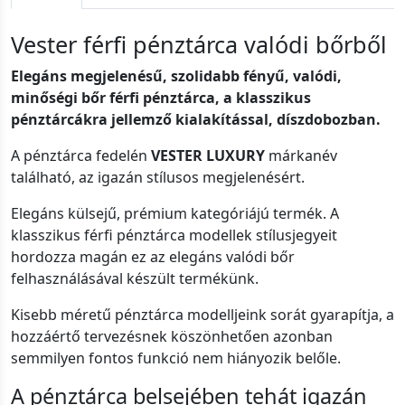
Vester férfi pénztárca valódi bőrből
Elegáns megjelenésű, szolidabb fényű, valódi,
minőségi bőr férfi pénztárca, a klasszikus
pénztárcákra jellemző kialakítással, díszdobozban.
A pénztárca fedelén
VESTER LUXURY
márkanév
található, az igazán stílusos megjelenésért.
Elegáns külsejű, prémium kategóriájú termék. A
klasszikus férfi pénztárca modellek stílusjegyeit
hordozza magán ez az elegáns valódi bőr
felhasználásával készült termékünk.
Kisebb méretű pénztárca modelljeink sorát gyarapítja, a
hozzáértő tervezésnek köszönhetően azonban
semmilyen fontos funkció nem hiányozik belőle.
A pénztárca belsejében tehát igazán