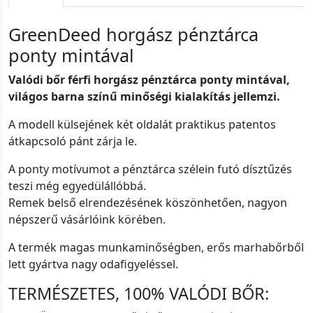
GreenDeed horgász pénztárca
ponty mintával
Valódi bőr férfi horgász pénztárca ponty mintával,
világos barna színű minőségi kialakítás jellemzi.
A modell külsejének két oldalát praktikus patentos
átkapcsoló pánt zárja le.
A ponty motívumot a pénztárca szélein futó dísztűzés
teszi még egyedülállóbbá.
Remek belső elrendezésének köszönhetően, nagyon
népszerű vásárlóink körében.
A termék magas munkaminőségben, erős marhabőrből
lett gyártva nagy odafigyeléssel.
TERMÉSZETES, 100% VALÓDI BŐR: