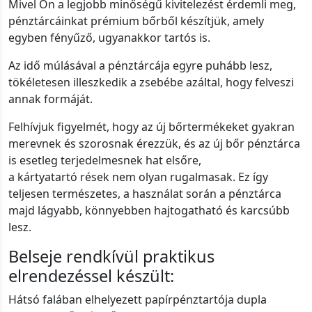
Mivel Ön a legjobb minőségű kivitelezést érdemli meg,
pénztárcáinkat prémium bőrből készítjük, amely
egyben fényűző, ugyanakkor tartós is.
Az idő múlásával a pénztárcája egyre puhább lesz,
tökéletesen illeszkedik a zsebébe azáltal, hogy felveszi
annak formáját.
Felhívjuk figyelmét, hogy az új bőrtermékeket gyakran
merevnek és szorosnak érezzük, és az új bőr pénztárca
is esetleg terjedelmesnek hat elsőre,
a kártyatartó rések nem olyan rugalmasak. Ez így
teljesen természetes, a használat során a pénztárca
majd lágyabb, könnyebben hajtogatható és karcsúbb
lesz.
Belseje rendkívül praktikus
elrendezéssel készült:
Hátsó falában elhelyezett papírpénztartója dupla