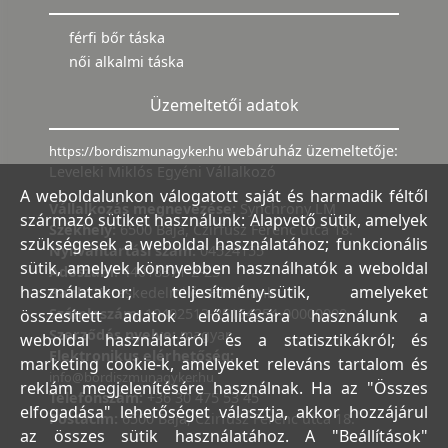
férfi bőr táska
női alkalmi táska
Üzemeltetői adatok
webáruház üzemeltetője:
https://bordiszmunagyker.hu
Leveleki Miklós Egyéni Vállalkozó
A weboldalunkon válogatott saját és harmadik féltől
Vállalkozás megnevezése:
Synchrony LM
származó sütiket használunk: Alapvető sütik, amelyek
Székhely:
6500 Baja, Czirfusz Ferenc utca 18.
szükségesek a weboldal használatához; funkcionális
Nyilvántartási szám:
04524155
sütik, amelyek könnyebben használhatók a weboldal
Adószám:
44018371-2-23
használatakor; teljesítmény-sütik, amelyeket
Bank:
Kereskedelmi és Hitelbank
Számlaszám:
10402513-25154254-00000000
összesített adatok előállítására használunk a
Szerződés nyelve:
magyar
weboldal használatáról és a statisztikákról; és
Elektronikus elérhetőség:
marketing cookie-k, amelyeket releváns tartalom és
info@bordiszmunagyker.hu
reklám megjelenítésére használnak. Ha az "Összes
Telefonszám:
+36 30 475 53 45
elfogadása" lehetőséget választja, akkor hozzájárul
Postacím:
6500 Baja, Czirfusz Ferenc utca 18.
az összes sütik használatához. A "Beállítások"