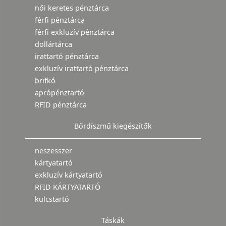
női keretes pénztárca
férfi pénztárca
férfi exkluzív pénztárca
dollártárca
irattartó pénztárca
exkluzív irattartó pénztárca
brifkó
aprópénztartó
RFID pénztárca
Bőrdíszmű kiegészítők
neszesszer
kártyatartó
exkluzív kártyatartó
RFID KÁRTYATARTÓ
kulcstartó
Táskák