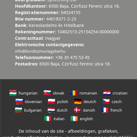
Hoofdkantoor:
6500 Baja, Czirfusz Ferenc utca 18.
Registratienummer:
04524155
Btw nummer:
44018371-2-23
Bank:
Kereskedelmi és Hitelbank
Rekeningnummer:
10402513-25154254-00000000
Contracttaal:
magyar
Elektronische contactgegevens:
info@bordiszmunagyker.hu
Telefoonnummer:
+36 30 475 53 45
Postadres:
6500 Baja, Czirfusz Ferenc utca 18.
hungarian
slovak
romanian
croatian
slovenian
polish
deutch
czech
bulgarian
dutch
danish
french
italian
english
De inhoud van de site - afbeeldingen, grafieken,