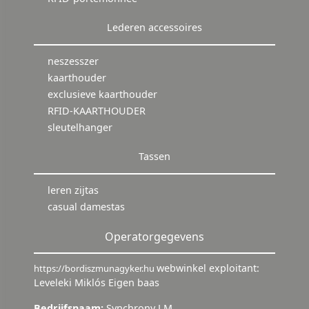
Lederen accessoires
neszesszer
kaarthouder
exclusieve kaarthouder
RFID-KAARTHOUDER
sleutelhanger
Tassen
leren zijtas
casual damestas
Operatorgegevens
webwinkel exploitant:
https://bordiszmunagyker.hu
Leveleki Miklós Eigen baas
Bedrijfsnaam:
Synchrony LM