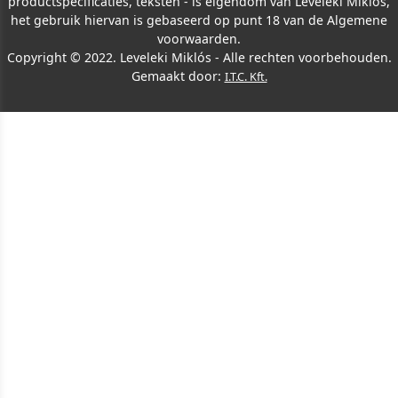
productspecificaties, teksten - is eigendom van Leveleki Miklós,
het gebruik hiervan is gebaseerd op punt 18 van de Algemene
voorwaarden.
Copyright © 2022. Leveleki Miklós - Alle rechten voorbehouden.
Gemaakt door:
I.T.C. Kft.